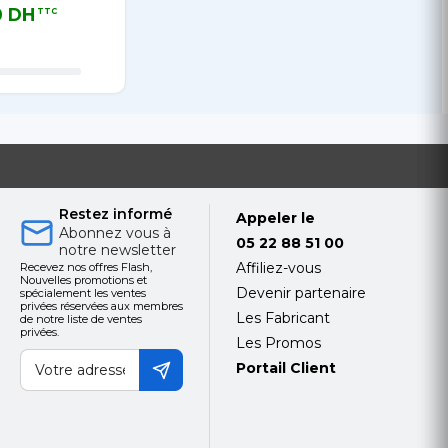
cense
User French
0 DH
397,80 DH
TTC
TTC
Africa Edition.
 TTC
397,80 DH TTC
15-19
Workstation /
FileServer; 30-
38 Mobile
device 1 year
Base License
Restez informé
Appeler le
Abonnez vous à
05 22 88 51 00
notre newsletter
Affiliez-vous
Recevez nos offres Flash,
Nouvelles promotions et
Devenir partenaire
spécialement les ventes
privées réservées aux membres
Les Fabricant
de notre liste de ventes
privées.
Les Promos
Portail Client