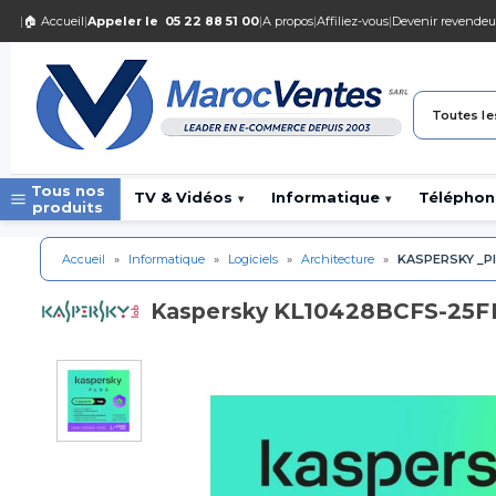
|
🏠 Accueil
|
Appeler le
05 22 88 51 00
|
A propos
|
Affiliez-vous
|
Devenir revendeu
Toutes le
Tous nos
TV & Vidéos
Informatique
Téléphon
▾
▾
produits
Accueil
»
Informatique
»
Logiciels
»
Architecture
»
KASPERSKY _Pl
KL10428BCFS-25F
Kaspersky