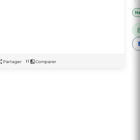
:
Ne
Partager
Comparer