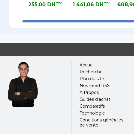
Central Africa
Central Africa
Africa Ed
255,00 DH
1 441,06 DH
608,9
TTC
TTC
Edition. 150-249
Edition. 50-99
BASE P
255,00 DH TTC
1 441,06 DH TTC
608,96 D
User 1 Year Base
User 3 year
SECTOR
Licence
Public Sector
License
Accueil
Recherche
Plan du site
Nos Feed RSS
A Propos
Guides d'achat
Comparatifs
Technologie
Conditions générales
de vente