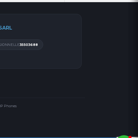
 SARL
SIONNELLE
35503688
 IP Phones