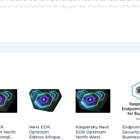
e et à la surveillance du disque dur. Profitez d'un VPN illim
écurité et votre confidentialité en ligne. Compatible avec 
tes / 1 an vous offre une tranquillité d'esprit absolue.
DR
Next EDR
Kaspersky Next
Endpoin
m North
Optimum
EDR Optimum
Security
ntral
Édition Afrique
North West
Business