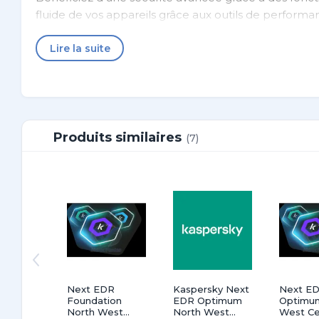
fluide de vos appareils grâce aux outils de performanc
gestionnaire de mots de passe pour garantir votre s
Lire la suite
macOS®, Android™ et iOS®, cet abonnement pour 3 pos
Produits similaires
(7)
Next EDR
Kaspersky Next
Next E
Foundation
EDR Optimum
Optimu
North West
North West
West Ce