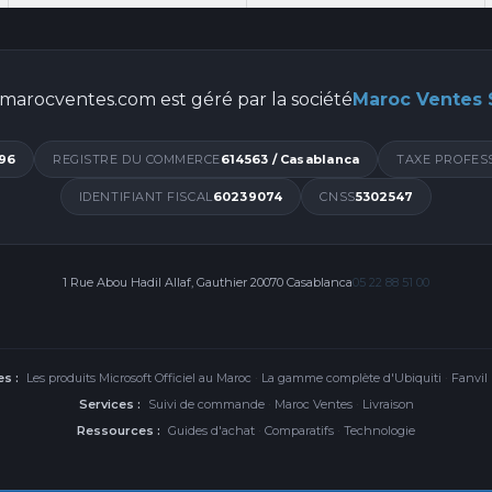
marocventes.com est géré par la société
Maroc Ventes
96
REGISTRE DU COMMERCE
614563 / Casablanca
TAXE PROFES
IDENTIFIANT FISCAL
60239074
CNSS
5302547
1 Rue Abou Hadil Allaf, Gauthier 20070 Casablanca
05 22 88 51 00
s :
Les produits Microsoft Officiel au Maroc
·
La gamme complète d'Ubiquiti
·
Fanvil
Services :
Suivi de commande
·
Maroc Ventes
·
Livraison
Ressources :
Guides d'achat
·
Comparatifs
·
Technologie