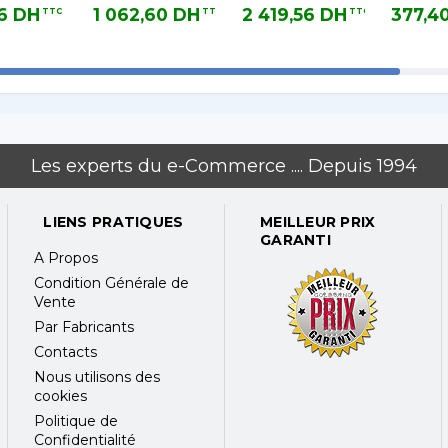
ition. 1Y
du Nord-Ouest
Central Africa
Base Li
6 DH
1 062,60 DH
2 419,56 DH
377,4
TTC
TTC
TTC
UBLIC
et Centrale
Edition. 5-9 User
H TTC
1 062,60 DH TTC
2 419,56 DH TTC
377,40 DH
 LIC
Licence de
3 year Base
Base de 3 ans
License
pour 150
Utilisateurs
Les experts du e-Commerce .... Depuis 1994
LIENS PRATIQUES
MEILLEUR PRIX
GARANTI
A Propos
Condition Générale de
Vente
Par Fabricants
Contacts
Nous utilisons des
cookies
Politique de
Confidentialité