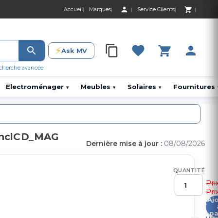
Accueil
Marques
Service Clients
0 Produit 0,00 D
⚡
Ask MV
0 Produit 0,00 DH
cherche avancée
Electroménager
Meubles
Solaires
Fournitures
▾
▾
▾
inclCD_MAG
Dernière mise à jour :
08/08/2026
QUANTITÉ
Pri
Pri
Aj
2
pa