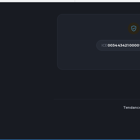
ICE
0034434210000
Tendance