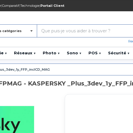
r
|
Comparatif
|
Technologie
|
Portail Client
s catégories
Re
ie
Réseaux
Photo
Sono
POS
Sécurité
▾
▾
▾
▾
▾
▾
us_3dev_1y_FFP_inclCD_MAG
FPMAG - KASPERSKY _Plus_3dev_1y_FFP_