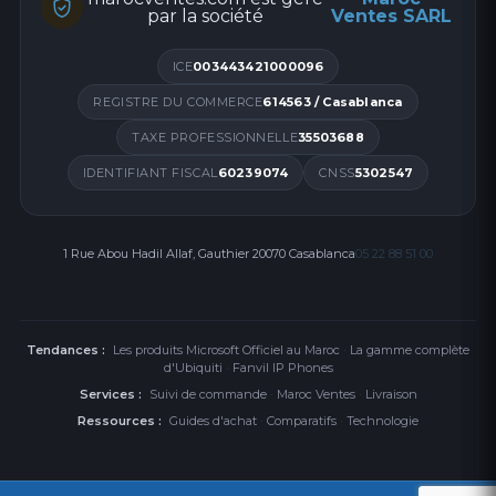
par la société
Ventes SARL
ICE
003443421000096
REGISTRE DU COMMERCE
614563 / Casablanca
TAXE PROFESSIONNELLE
35503688
IDENTIFIANT FISCAL
60239074
CNSS
5302547
1 Rue Abou Hadil Allaf, Gauthier 20070 Casablanca
05 22 88 51 00
Tendances :
Les produits Microsoft Officiel au Maroc
·
La gamme complète
d'Ubiquiti
·
Fanvil IP Phones
Services :
Suivi de commande
·
Maroc Ventes
·
Livraison
Ressources :
Guides d'achat
·
Comparatifs
·
Technologie