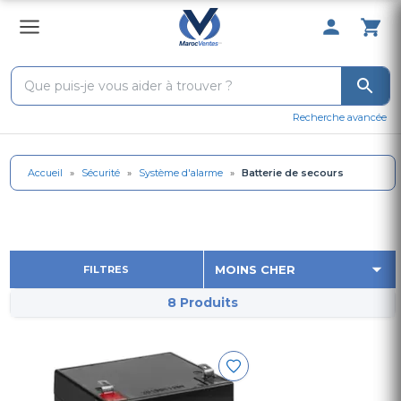
0 Produit 
Recherche avancée
Accueil
»
Sécurité
»
Système d'alarme
»
Batterie de secours
FILTRES
8 Produits