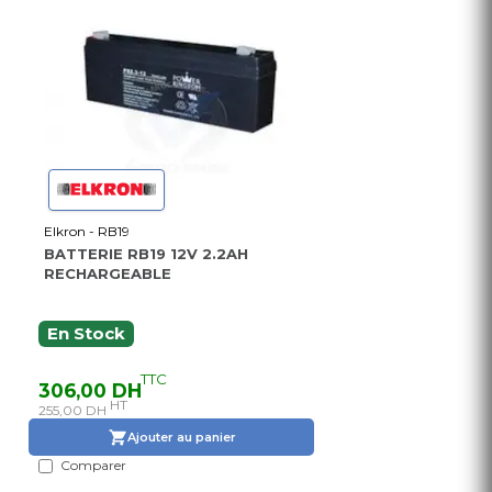
Elkron - RB19
BATTERIE RB19 12V 2.2AH
RECHARGEABLE
En Stock
TTC
306,00 DH
HT
255,00 DH
Ajouter au panier
Comparer