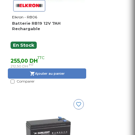
Elkron - RB06
Batterie RB19 12V 7AH
Rechargable
En Stock
TTC
255,00 DH
HT
212,50 DH
Ajouter au panier
Comparer