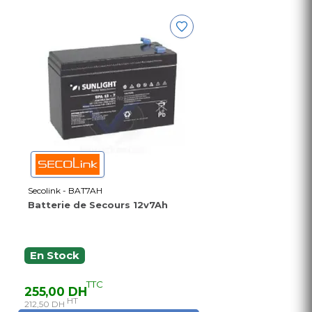
Secolink - BAT7AH
Batterie de Secours 12v7Ah
En Stock
TTC
255,00 DH
HT
212,50 DH