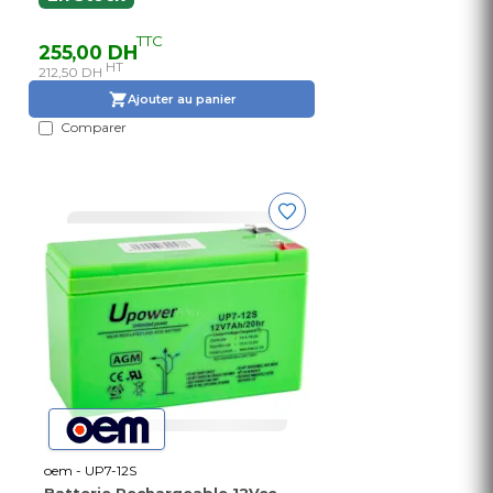
TTC
255,00 DH
HT
212,50 DH
Ajouter au panier
Comparer
oem - UP7-12S