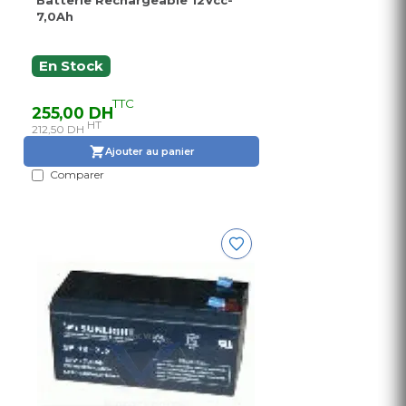
Batterie Rechargeable 12Vcc-
7,0Ah
En Stock
TTC
255,00 DH
HT
212,50 DH
Ajouter au panier
Comparer