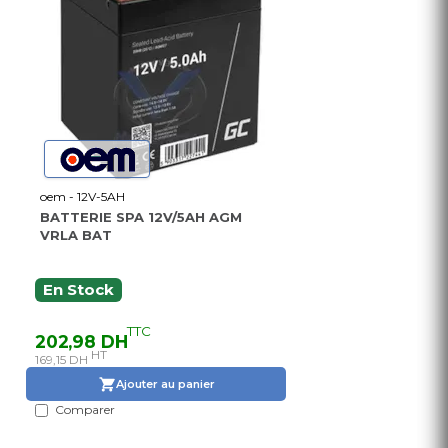
oem - 12V-5AH
BATTERIE SPA 12V/5AH AGM
VRLA BAT
En Stock
TTC
202,98 DH
HT
169,15 DH
Ajouter au panier
Comparer