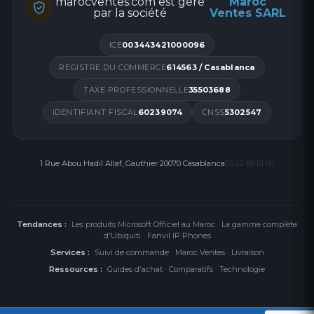
marocventes.com est géré
Maroc
par la société
Ventes SARL
ICE
003443421000096
REGISTRE DU COMMERCE
614563 / Casablanca
TAXE PROFESSIONNELLE
35503688
IDENTIFIANT FISCAL
60239074
CNSS
5302547
1 Rue Abou Hadil Allaf, Gauthier 20070 Casablanca
05 22 88 51 00
Tendances :
Les produits Microsoft Officiel au Maroc
·
La gamme complète
d'Ubiquiti
·
Fanvil IP Phones
Services :
Suivi de commande
·
Maroc Ventes
·
Livraison
Ressources :
Guides d'achat
·
Comparatifs
·
Technologie