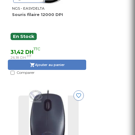
NGS - EASYDELTA
Souris filaire 12000 DPI
En Stock
TTC
31,42 DH
HT
26,18 DH
Ajouter au panier
Comparer