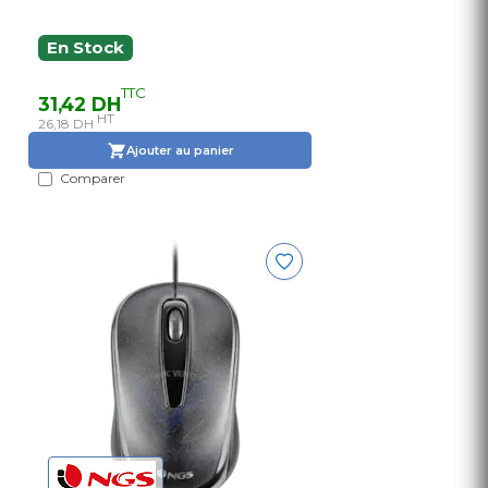
En Stock
TTC
31,42 DH
HT
26,18 DH
Ajouter au panier
Comparer