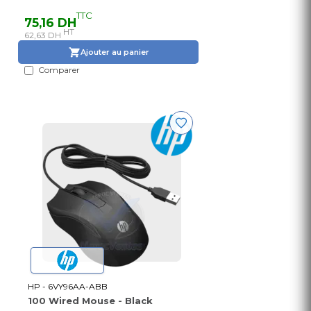
TTC
75,16 DH
HT
62,63 DH
Ajouter au panier
Comparer
HP - 6VY96AA-ABB
100 Wired Mouse - Black