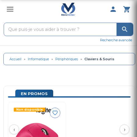
0 Produit 
Recherche avancée
Accueil
»
Informatique
»
Périphériques
»
Claviers & Souris
EN PROMOS
Non disponible
‹
›