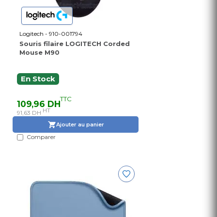
Logitech - 910-001794
Souris filaire LOGITECH Corded
Mouse M90
En Stock
TTC
109,96 DH
HT
91,63 DH
Ajouter au panier
Comparer