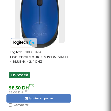
Logitech - 910-004640
LOGITECH SOURIS M171 Wireless
- BLUE-K - 2.4GHZ.
En Stock
TTC
98,50 DH
HT
82,08 DH
Ajouter au panier
Comparer