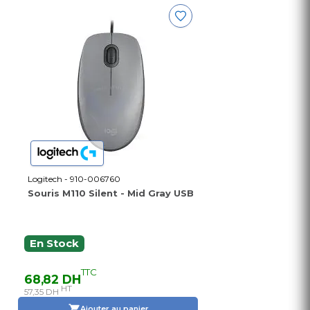
Logitech - 910-006760
Souris M110 Silent - Mid Gray USB
En Stock
TTC
68,82 DH
HT
57,35 DH
Ajouter au panier