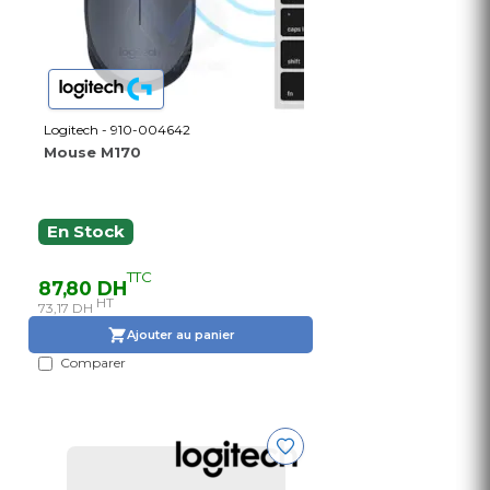
Logitech - 910-004642
Mouse M170
En Stock
TTC
87,80 DH
HT
73,17 DH
Ajouter au panier
Comparer