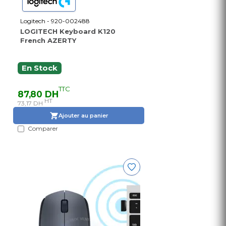
Logitech - 920-002488
LOGITECH Keyboard K120
French AZERTY
En Stock
TTC
87,80 DH
HT
73,17 DH
Ajouter au panier
Comparer