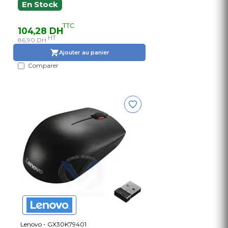
En Stock
TTC
104,28 DH
HT
86,90 DH
Ajouter au panier
Comparer
Lenovo - GX30K79401