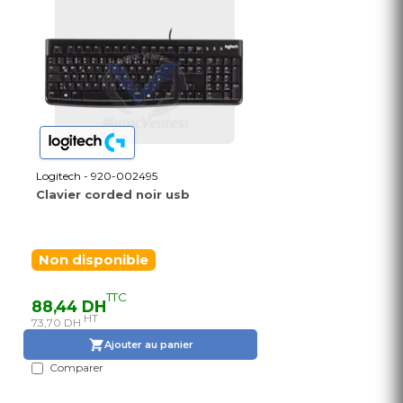
Logitech - 920-002495
Clavier corded noir usb
Non disponible
TTC
88,44 DH
HT
73,70 DH
Ajouter au panier
Comparer