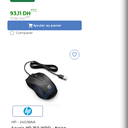
TTC
93,11 DH
HT
77,59 DH
Ajouter au panier
Comparer
HP - 240J6AA
Souris HP 150 WRD - Noire