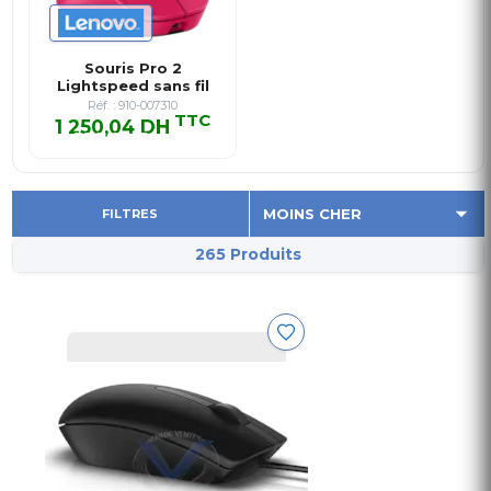
Souris Pro 2
Lightspeed sans fil
Rose
Réf. : 910-007310
TTC
1 250,04 DH
1 250,04 DH TTC
FILTRES
265 Produits