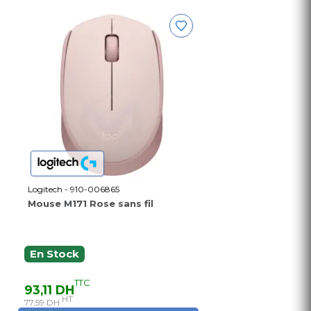
Logitech - 910-006865
Mouse M171 Rose sans fil
En Stock
TTC
93,11 DH
HT
77,59 DH