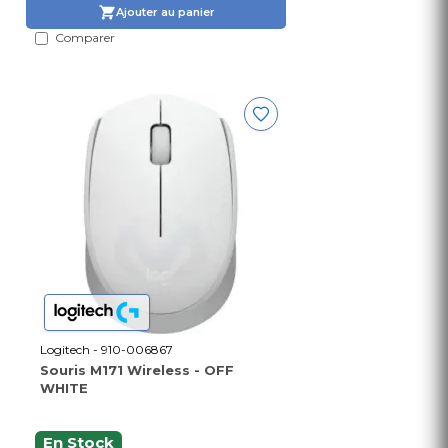
Ajouter au panier
Comparer
Logitech - 910-006867
Souris M171 Wireless - OFF
WHITE
En Stock