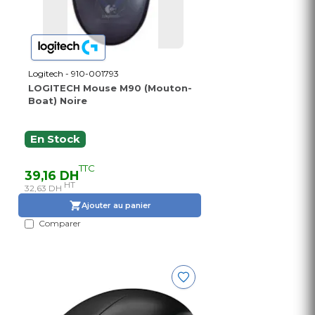
Logitech - 910-001793
LOGITECH Mouse M90 (Mouton-
Boat) Noire
En Stock
TTC
39,16 DH
HT
32,63 DH
Ajouter au panier
Comparer