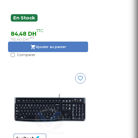
En Stock
TTC
84,48 DH
HT
70,40 DH
Ajouter au panier
Comparer