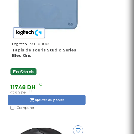
Logitech - 956-000051
Tapis de souris Studio Series
Bleu Gris
En Stock
TTC
117,48 DH
HT
97,90 DH
Ajouter au panier
Comparer