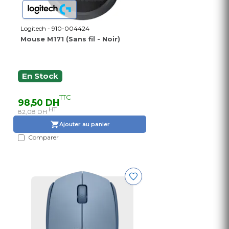
Logitech - 910-004424
Mouse M171 (Sans fil - Noir)
En Stock
TTC
98,50 DH
HT
82,08 DH
Ajouter au panier
Comparer