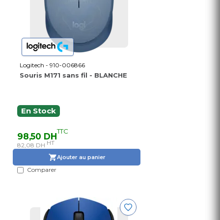
Logitech - 910-006866
Souris M171 sans fil - BLANCHE
En Stock
TTC
98,50 DH
HT
82,08 DH
Ajouter au panier
Comparer