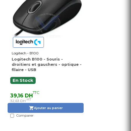
Logitech - B100
Logitech B100 - Souris -
droitiers et gauchers - optique -
filaire - USB
En Stock
TTC
39,16 DH
HT
32,63 DH
Ajouter au panier
Comparer