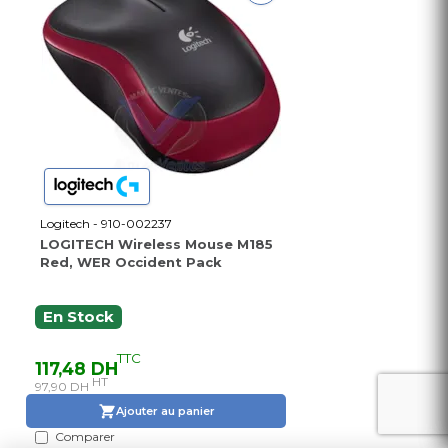
Logitech - 910-002237
LOGITECH Wireless Mouse M185
Red, WER Occident Pack
En Stock
TTC
117,48 DH
HT
97,90 DH
Ajouter au panier
Comparer