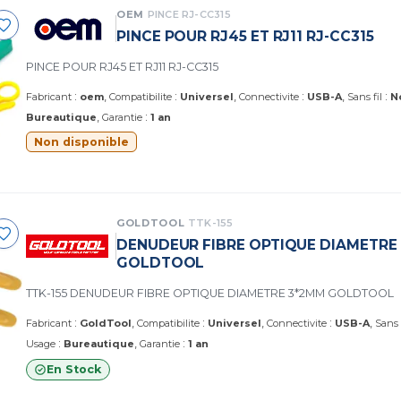
OEM
PINCE RJ-CC315
PINCE POUR RJ45 ET RJ11 RJ-CC315
PINCE POUR RJ45 ET RJ11 RJ-CC315
:
:
:
:
Fabricant
oem
Compatibilite
Universel
Connectivite
USB-A
Sans fil
N
:
Bureautique
Garantie
1 an
Non disponible
GOLDTOOL
TTK-155
DENUDEUR FIBRE OPTIQUE DIAMETRE
GOLDTOOL
TTK-155 DENUDEUR FIBRE OPTIQUE DIAMETRE 3*2MM GOLDTOOL
:
:
:
Fabricant
GoldTool
Compatibilite
Universel
Connectivite
USB-A
Sans 
:
:
Usage
Bureautique
Garantie
1 an
En Stock