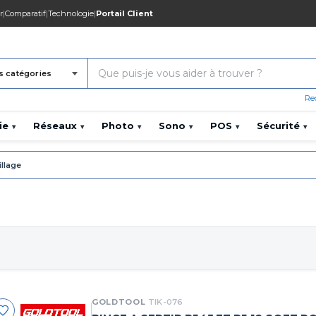
r
|
Comparatif
|
Technologie
|
Portail Client
s catégories
Re
ie
Réseaux
Photo
Sono
POS
Sécurité
▾
▾
▾
▾
▾
▾
illage
GOLDTOOL
TIK-076