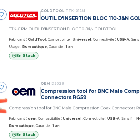
GOLDTOOL
TTK-012M
OUTIL D'INSERTION BLOC 110-J&N G
TTK-012M OUTIL D'INSERTION BLOC 110-J&N GOLDTOOL
:
:
:
Fabricant
GoldTool
Compatibilite
Universel
Connectivite
USB-A
Sans 
:
:
Usage
Bureautique
Garantie
1 an
En Stock
OEM
D3029
Compression tool for BNC Male Comp
Connectors RG59
Compression tool for BNC Male Compression Coax Connectors 
:
:
:
:
Fabricant
oem
Compatibilite
Universel
Connectivite
USB-A
Sans fil
N
:
Bureautique
Garantie
1 an
En Stock