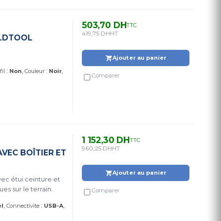
503,70 DH
TTC
419,75 DH
HT
OLDTOOL
Ajouter au panier
:
:
fil
Non
Couleur
Noir
Comparer
1 152,30 DH
TTC
960,25 DH
HT
VEC BOÎTIER ET
Ajouter au panier
vec étui ceinture et
es sur le terrain.
Comparer
:
el
Connectivite
USB-A