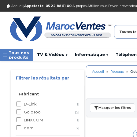
|
🏠 Accueil
|
Appeler le
05 22 88 51 00
|
A propos
|
Affiliez-vous
|
Devenir revendeu
Toutes le
Tous nos
TV & Vidéos
Informatique
Téléphon
▾
▾
produits
Accueil
»
Réseaux
»
Out
Filtrer les résultats par
Fabricant
D-Link
[1]
Masquer les filtres
GoldTool
[5]
LINXCOM
[1]
oem
[3]