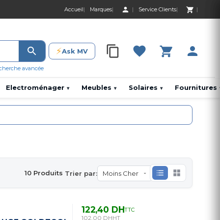
Accueil
Marques
Service Clients
0 Produit 0,00 D
⚡
Ask MV
0 Produit 0,00 DH
cherche avancée
Electroménager
Meubles
Solaires
Fournitures
▾
▾
▾
10 Produits
Trier par:
122,40 DH
TTC
102,00 DH
HT