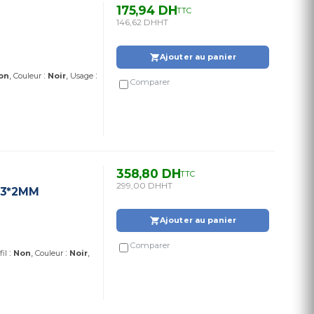
175,94 DH
TTC
146,62 DH
HT
Ajouter au panier
:
:
on
Couleur
Noir
Usage
Comparer
358,80 DH
TTC
299,00 DH
HT
 3*2MM
Ajouter au panier
Comparer
:
:
fil
Non
Couleur
Noir