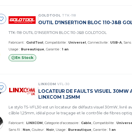
GOLDTOOL
TTK-118
OUTIL D'INSERTION BLOC 110-J&B G
TTK-118 OUTIL D'INSERTION BLOC 110-J&B GOLDTOOL
:
:
:
Fabricant
GoldTool
Compatibilite
Universel
Connectivite
USB-A
Sans 
:
:
Usage
Bureautique
Garantie
1 an
En Stock
LINXCOM
VFL-30
LOCATEUR DE FAULTS VISUEL 30MW A
LINXCOM 1.25MM
Le stylo TS-VFL30 est un locateur de défauts visuel 30mW, livré a
câble 1,25mm, idéal pour le traçage et le contrôle de fibres optiqu
:
:
:
Fabricant
LINXCOM
Categorie d'accessoire
Cable
Compatibilite
Univers
:
:
:
:
Sans fil
Non
Couleur
Noir
Usage
Bureautique
Garantie
1 an