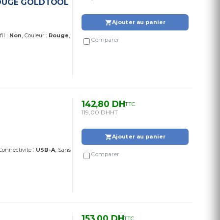
-ROUGE GOLDTOOL
Ajouter au panier
:
:
fil
Non
Couleur
Rouge
Comparer
142,80 DH
TTC
119,00 DH
HT
Ajouter au panier
:
Connectivite
USB-A
Sans
Comparer
153,00 DH
TTC