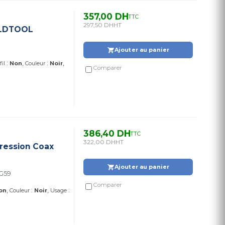
357,00 DH
TTC
297,50 DH
HT
OLDTOOL
Ajouter au panier
:
:
fil
Non
Couleur
Noir
Comparer
386,40 DH
TTC
322,00 DH
HT
ression Coax
Ajouter au panier
RG59
Comparer
:
:
on
Couleur
Noir
Usage