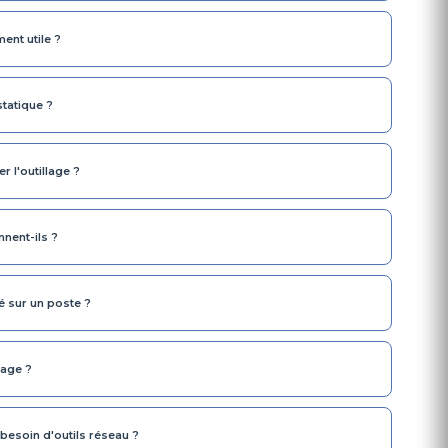
ment utile ?
statique ?
r l'outillage ?
nent-ils ?
é sur un poste ?
lage ?
 besoin d'outils réseau ?