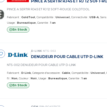
PINCE A SERTIR RJ45 ET RJ 12 SOFT
PINCE A SERTIR RJ45 ET RJ 12 SOFT-ROUGE GOLDTOOL
:
:
:
Fabricant
GoldTool
Compatibilite
Universel
Connectivite
USB-A
Sans 
:
:
Usage
Bureautique
Garantie
1 an
En Stock
D-LINK
NTS-002
DENUDEUR POUR CABLE UTP D-LINK
NTS-002 DENUDEUR POUR CABLE UTP D-LINK
:
:
:
Fabricant
D-Link
Categorie d'accessoire
Cable
Compatibilite
Universel
:
:
:
:
fil
Non
Couleur
Noir
Usage
Bureautique
Garantie
1 an
En Stock
OEM
PIN-RG45/RG11