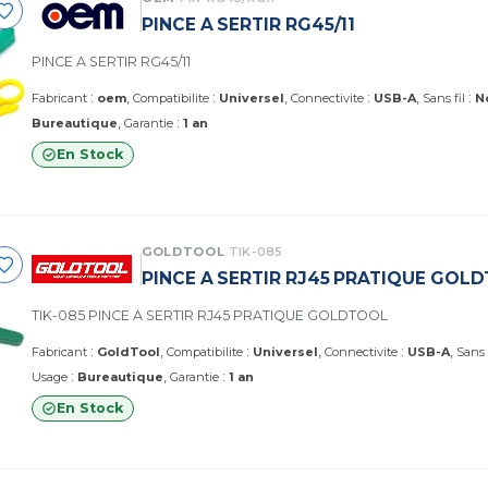
PINCE A SERTIR RG45/11
PINCE A SERTIR RG45/11
:
:
:
:
Fabricant
oem
Compatibilite
Universel
Connectivite
USB-A
Sans fil
N
:
Bureautique
Garantie
1 an
En Stock
GOLDTOOL
TIK-085
PINCE A SERTIR RJ45 PRATIQUE GOL
TIK-085 PINCE A SERTIR RJ45 PRATIQUE GOLDTOOL
:
:
:
Fabricant
GoldTool
Compatibilite
Universel
Connectivite
USB-A
Sans 
:
:
Usage
Bureautique
Garantie
1 an
En Stock