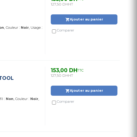
127,50 DH
HT
Ajouter au panier
:
:
on
Couleur
Noir
Usage
Comparer
153,00 DH
TTC
127,50 DH
HT
DTOOL
Ajouter au panier
:
:
fil
Non
Couleur
Noir
Comparer