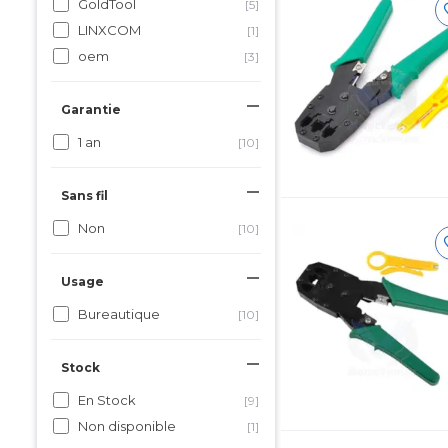
GoldTool
[5]
LINXCOM
[1]
oem
[3]
Garantie
1 an
[10]
Sans fil
Non
[10]
Usage
Bureautique
[10]
Stock
En Stock
[9]
Non disponible
[1]