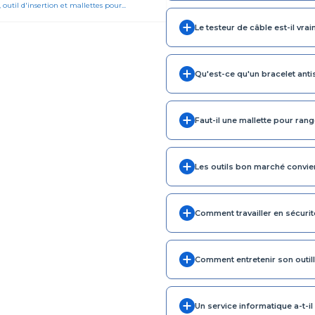
, outil d'insertion et mallettes pour...
Le testeur de câble est-il vrai
Qu'est-ce qu'un bracelet anti
Faut-il une mallette pour range
Les outils bon marché convien
Comment travailler en sécurit
Comment entretenir son outil
Un service informatique a-t-il