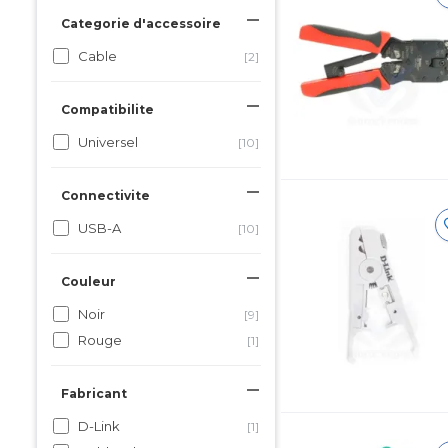
Categorie d'accessoire
Cable
[2]
Compatibilite
Universel
[10]
Connectivite
USB-A
[10]
Couleur
Noir
[9]
Rouge
[1]
Fabricant
D-Link
[1]