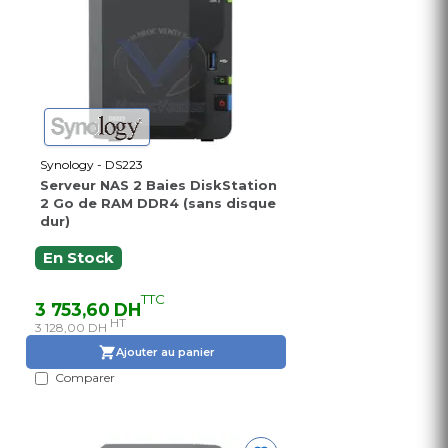
Synology - DS223
Serveur NAS 2 Baies DiskStation
2 Go de RAM DDR4 (sans disque
dur)
En Stock
TTC
3 753,60 DH
HT
3 128,00 DH
Ajouter au panier
Comparer