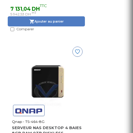
TTC
7 131,04 DH
HT
5 942,53 DH
Ajouter au panier
Comparer
Qnap - TS-464-8G
SERVEUR NAS DESKTOP 4 BAIES