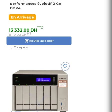
performances évolutif 2 Go
DDR4
En Arrivage
TTC
13 332,00 DH
HT
11 110,00 DH
Ajouter au panier
Comparer