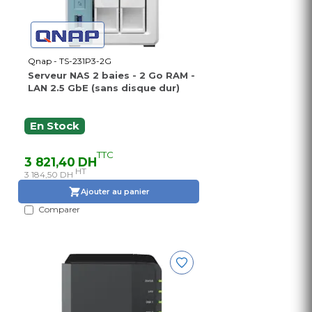
Qnap - TS-231P3-2G
Serveur NAS 2 baies - 2 Go RAM -
LAN 2.5 GbE (sans disque dur)
En Stock
TTC
3 821,40 DH
HT
3 184,50 DH
Ajouter au panier
Comparer