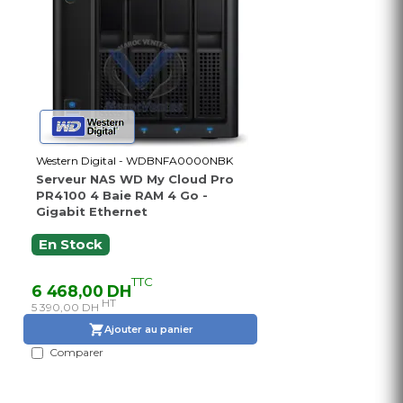
Western Digital - WDBNFA0000NBK
Serveur NAS WD My Cloud Pro
PR4100 4 Baie RAM 4 Go -
Gigabit Ethernet
En Stock
TTC
6 468,00 DH
HT
5 390,00 DH
Ajouter au panier
Comparer