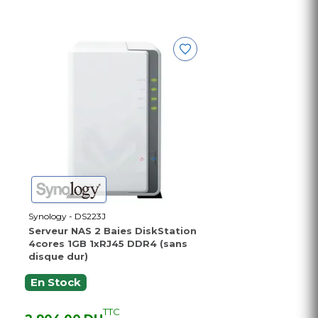
Synology - DS223J
Serveur NAS 2 Baies DiskStation
4cores 1GB 1xRJ45 DDR4 (sans
disque dur)
En Stock
TTC