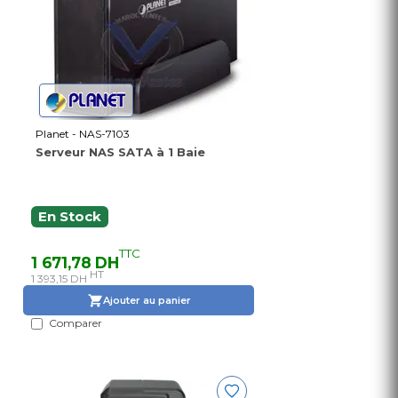
Planet - NAS-7103
Serveur NAS SATA à 1 Baie
En Stock
TTC
1 671,78 DH
HT
1 393,15 DH
Ajouter au panier
Comparer