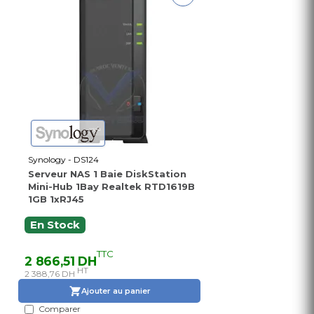
Synology - DS124
Serveur NAS 1 Baie DiskStation
Mini-Hub 1Bay Realtek RTD1619B
1GB 1xRJ45
En Stock
TTC
2 866,51 DH
HT
2 388,76 DH
Ajouter au panier
Comparer