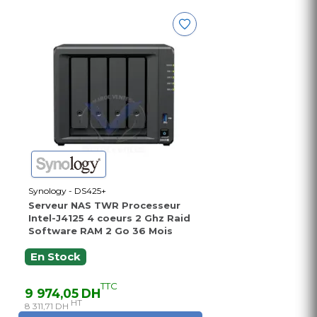
Synology - DS425+
Serveur NAS TWR Processeur
Intel-J4125 4 coeurs 2 Ghz Raid
Software RAM 2 Go 36 Mois
En Stock
TTC
9 974,05 DH
HT
8 311,71 DH