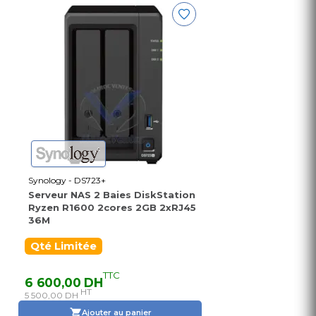
Synology - DS723+
Serveur NAS 2 Baies DiskStation
Ryzen R1600 2cores 2GB 2xRJ45
36M
Qté Limitée
TTC
6 600,00 DH
HT
5 500,00 DH
Ajouter au panier