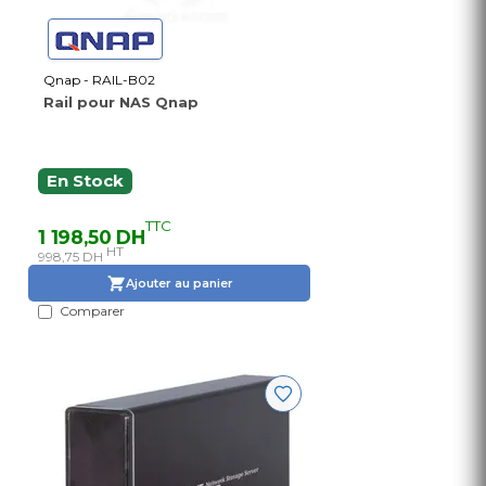
Qnap - RAIL-B02
Rail pour NAS Qnap
En Stock
TTC
1 198,50 DH
HT
998,75 DH
Ajouter au panier
Comparer