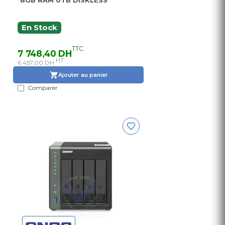
8GB RAM 0TB DISKLESS
En Stock
TTC
7 748,40 DH
HT
6 457,00 DH
Ajouter au panier
Comparer