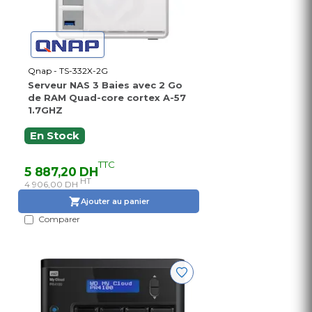
Qnap - TS-332X-2G
Serveur NAS 3 Baies avec 2 Go
de RAM Quad-core cortex A-57
1.7GHZ
En Stock
TTC
5 887,20 DH
HT
4 906,00 DH
Ajouter au panier
Comparer