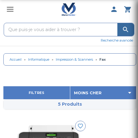
0 Produit 
Recherche avancée
Accueil
»
Informatique
»
Impression & Scanners
»
Fax
FILTRES
5 Produits