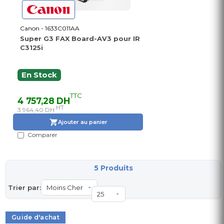
Canon - 1633C011AA
Super G3 FAX Board-AV3 pour IR
C3125i
En Stock
TTC
4 757,28 DH
HT
3 964,40 DH
Ajouter au panier
Comparer
5 Produits
Trier par:
Guide d'achat