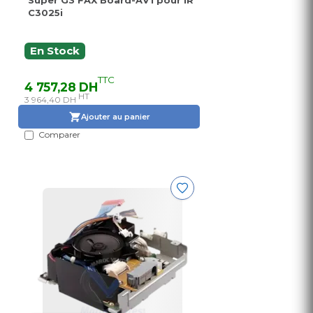
Super G3 FAX Board-AV1 pour IR
C3025i
En Stock
TTC
4 757,28 DH
HT
3 964,40 DH
Ajouter au panier
Comparer