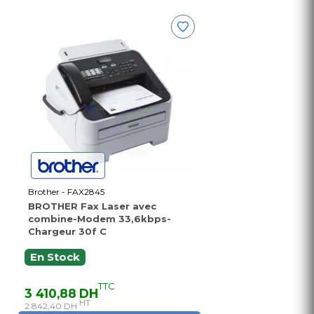
Brother - FAX2845
BROTHER Fax Laser avec
combine-Modem 33,6kbps-
Chargeur 30f C
En Stock
TTC
3 410,88 DH
HT
2 842,40 DH