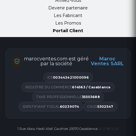
Affiliez-vous
Devenir partenaire
Les Fabricant
Les Promos
Portail Client
marocventes.com est géré
Maroc
par la société
Ventes SARL
ICE
003443421000096
REGISTRE DU COMMERCE
614563 / Casablanca
TAXE PROFESSIONNELLE
35503688
IDENTIFIANT FISCAL
60239074
CNSS
5302547
1 Rue Abou Hadil Allaf, Gauthier 20070 Casablanca
05 22 88 51 00