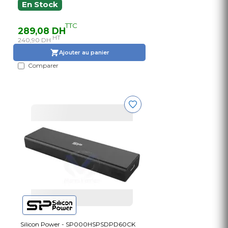
En Stock
TTC
289,08 DH
HT
240,90 DH
Ajouter au panier
Comparer
Silicon Power - SP000HSPSDPD60CK