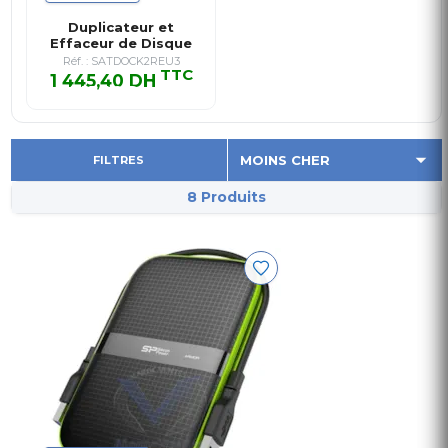
Duplicateur et
Effaceur de Disque
Dur à 2 ba…
Réf. : SATDOCK2REU3
TTC
1 445,40 DH
1 445,40 DH TTC
FILTRES
8 Produits