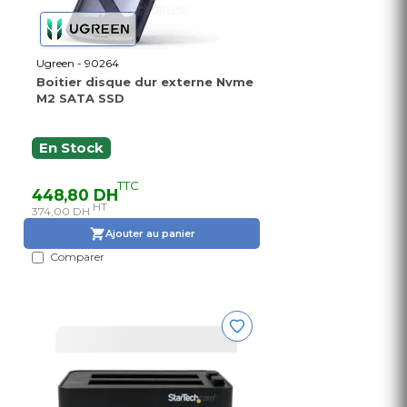
Ugreen - 90264
Boitier disque dur externe Nvme
M2 SATA SSD
En Stock
TTC
448,80 DH
HT
374,00 DH
Ajouter au panier
Comparer