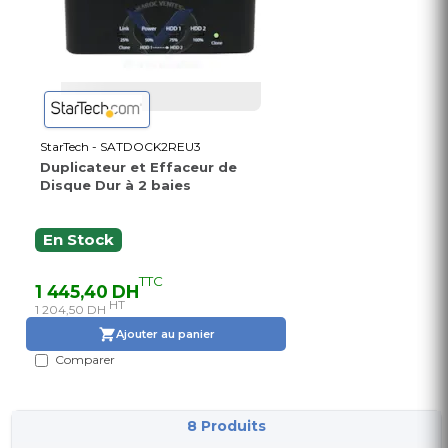
StarTech - SATDOCK2REU3
Duplicateur et Effaceur de
Disque Dur à 2 baies
En Stock
TTC
1 445,40 DH
HT
1 204,50 DH
Ajouter au panier
Comparer
8 Produits