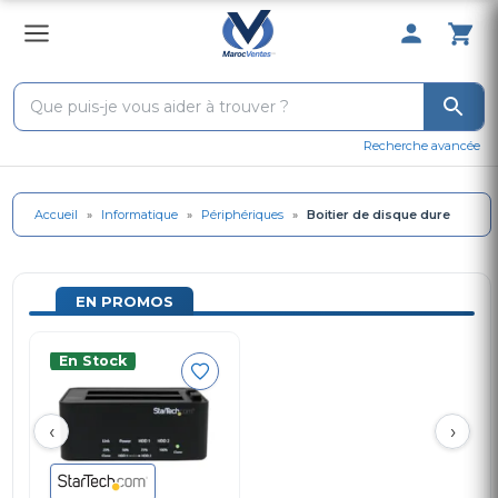
0 Produit 
Recherche avancée
Accueil
»
Informatique
»
Périphériques
»
Boitier de disque dure
EN PROMOS
En Stock
‹
›