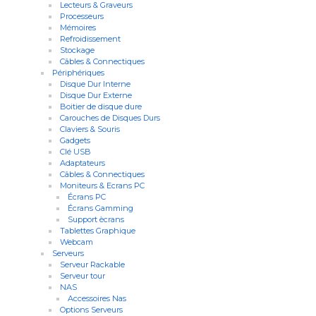
Lecteurs & Graveurs
Processeurs
Mémoires
Refroidissement
Stockage
Câbles & Connectiques
Périphériques
Disque Dur Interne
Disque Dur Externe
Boitier de disque dure
Carouches de Disques Durs
Claviers & Souris
Gadgets
Clé USB
Adaptateurs
Câbles & Connectiques
Moniteurs & Ecrans PC
Écrans PC
Écrans Gamming
Support ècrans
Tablettes Graphique
Webcam
Serveurs
Serveur Rackable
Serveur tour
NAS
Accessoires Nas
Options Serveurs