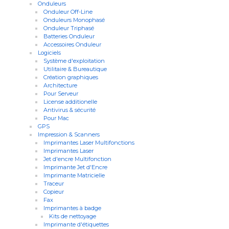
Onduleurs
Onduleur Off-Line
Onduleurs Monophasé
Onduleur Triphasé
Batteries Onduleur
Accessoires Onduleur
Logiciels
Système d'exploitation
Utilitaire & Bureautique
Création graphiques
Architecture
Pour Serveur
License additionelle
Antivirus & sécurité
Pour Mac
GPS
Impression & Scanners
Imprimantes Laser Multifonctions
Imprimantes Laser
Jet d'encre Multifonction
Imprimante Jet d'Encre
Imprimante Matricielle
Traceur
Copieur
Fax
Imprimantes à badge
Kits de nettoyage
Imprimante d'étiquettes