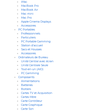
iMac
MacBook Pro
MacBook Air
Mac mini
Mac Pro
Apple Cinema Displays
Accessoires
PC Portables
Professionnels
Particuliers
PC Portable Gamming
Station d'accueil
Sacs et Housses
Accessoires
Ordinateurs de Bureau
Unité Central avec écran
Unité Centrale Seule
Tout-en-un (AIO)
PC Gamming
Composants
Alimentations
Batteries
Boitiers
Cartes TV et Acquisition
Cartes Mère
Carte Contrôleur
Carte Graphique
Carte Son