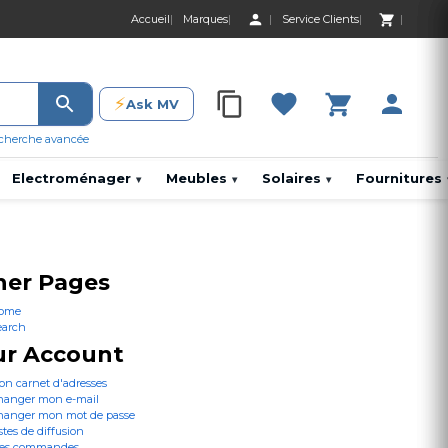
Accueil
Marques
Service Clients
0 Produit 0,00 D
⚡
Ask MV
0 Produit 0,00 DH
cherche avancée
Electroménager
Meubles
Solaires
Fournitures
▾
▾
▾
her Pages
ome
earch
ur Account
on carnet d'adresses
hanger mon e-mail
hanger mon mot de passe
stes de diffusion
es commandes