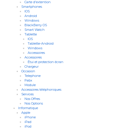
Carte d'extention
Smartphones
IOS
Android
Windows
BlackBerry OS
Smart Watch
Tablette
IOS
Tablette-Android
Windows
Accessoires
Accessoires
Étui et protection écran
Chargeur
Occasion
Telephone
Pabx
Module
Accessoires téléphoniques
Services
Nos Offres
Nos Options
Informatique
Apple
iPhone
iPad
iPod