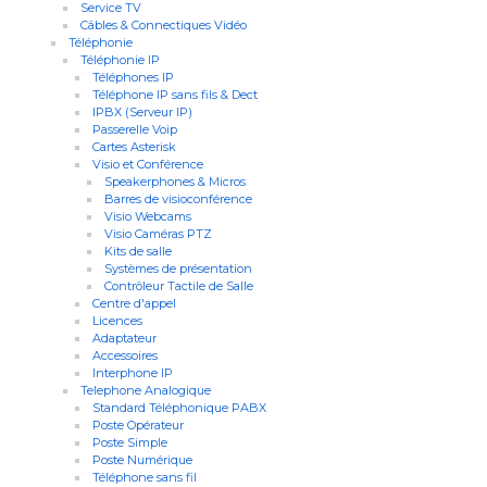
Service TV
Câbles & Connectiques Vidéo
Téléphonie
Téléphonie IP
Téléphones IP
Téléphone IP sans fils & Dect
IPBX (Serveur IP)
Passerelle Voip
Cartes Asterisk
Visio et Conférence
Speakerphones & Micros
Barres de visioconférence
Visio Webcams
Visio Caméras PTZ
Kits de salle
Systèmes de présentation
Contrôleur Tactile de Salle
Centre d'appel
Licences
Adaptateur
Accessoires
Interphone IP
Telephone Analogique
Standard Téléphonique PABX
Poste Opérateur
Poste Simple
Poste Numérique
Téléphone sans fil