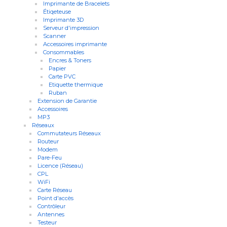
Imprimante de Bracelets
Étiqeteuse
Imprimante 3D
Serveur d'impression
Scanner
Accessoires imprimante
Consommables
Encres & Toners
Papier
Carte PVC
Etiquette thermique
Ruban
Extension de Garantie
Accessoires
MP3
Réseaux
Commutateurs Réseaux
Routeur
Modem
Pare-Feu
Licence (Réseau)
CPL
WiFi
Carte Réseau
Point d'accès
Contrôleur
Antennes
Testeur