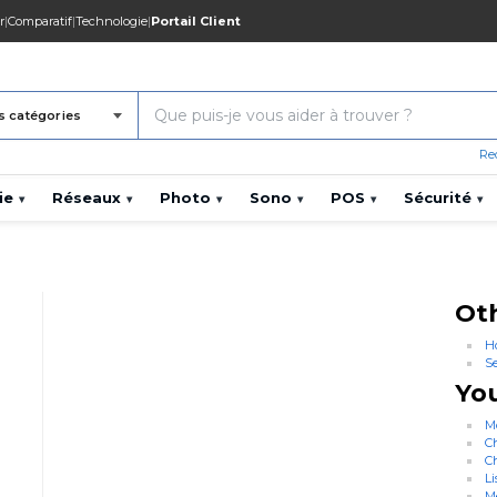
r
|
Comparatif
|
Technologie
|
Portail Client
s catégories
Re
ie
Réseaux
Photo
Sono
POS
Sécurité
▾
▾
▾
▾
▾
▾
Ot
H
S
Yo
M
C
C
Li
M