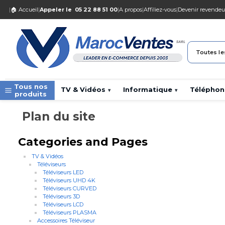
|
🏠 Accueil
|
Appeler le
05 22 88 51 00
|
A propos
|
Affiliez-vous
|
Devenir revendeu
Toutes le
Tous nos
TV & Vidéos
Informatique
Téléphon
▾
▾
produits
Plan du site
Categories and Pages
TV & Vidéos
Téléviseurs
Téléviseurs LED
Téléviseurs UHD 4K
Téléviseurs CURVED
Téléviseurs 3D
Téléviseurs LCD
Téléviseurs PLASMA
Accessoires Téléviseur