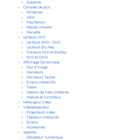
Supports
Consoles de jeux
Nintendo
xBox
PlayStation
Réalité virtuelle
Manette
Lecteurs DVD
Lecteurs DVD – DivX
Lecteurs Blu-Ray
Graveurs DVD et BluRay
DVD et DVDr
Affichage Dynamique
Mur d'Image
Moniteurs
Moniteurs Tactile
Écrans interactifs
Totem
Gestion de Files D'attente
Module et Contrôleur
Mélangeur Vidéo
Vidéoprojecteur
Projecteurs Video
Tableaux Interactifs
Ecrans
Accessoires
Satellite
Récepteur numérique