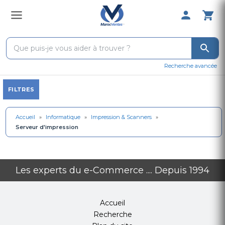
0 Produit 
Recherche avancée
FILTRES
Accueil
»
Informatique
»
Impression & Scanners
»
Serveur d'impression
Les experts du e-Commerce .... Depuis 1994
Accueil
Recherche