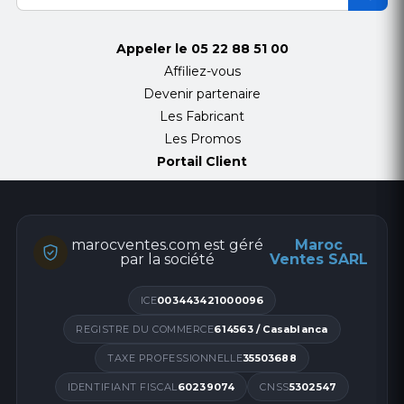
Appeler le
05 22 88 51 00
Affiliez-vous
Devenir partenaire
Les Fabricant
Les Promos
Portail Client
marocventes.com est géré
Maroc
par la société
Ventes SARL
ICE
003443421000096
REGISTRE DU COMMERCE
614563 / Casablanca
TAXE PROFESSIONNELLE
35503688
IDENTIFIANT FISCAL
60239074
CNSS
5302547