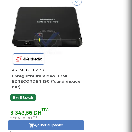
AverMedia - ER130
Enregistreurs Vidéo HDMI
EZRECORDER 130 (*sand disque
dur)
En Stock
TTC
3 343,56 DH
HT
2 786,30 DH
Ajouter au panier