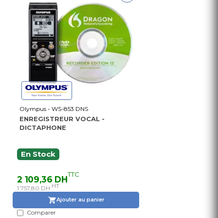
Olympus - WS-853 DNS
ENREGISTREUR VOCAL -
DICTAPHONE
En Stock
TTC
2 109,36 DH
HT
1 757,80 DH
Ajouter au panier
Comparer