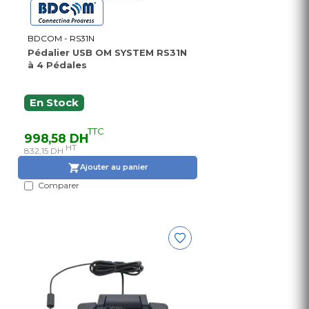
BDCOM - RS31N
Pédalier USB OM SYSTEM RS31N
à 4 Pédales
En Stock
TTC
998,58 DH
HT
832,15 DH
Ajouter au panier
Comparer