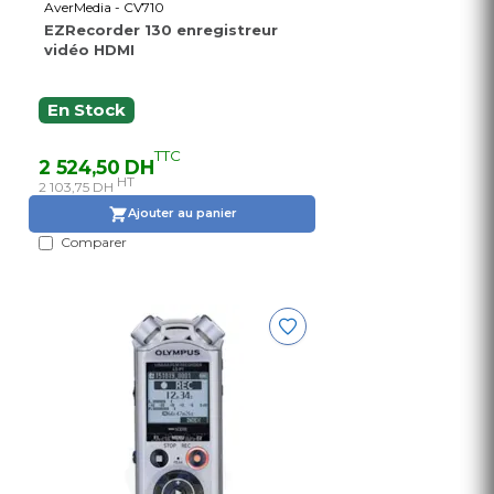
AverMedia - CV710
EZRecorder 130 enregistreur
vidéo HDMI
En Stock
TTC
2 524,50 DH
HT
2 103,75 DH
Ajouter au panier
Comparer