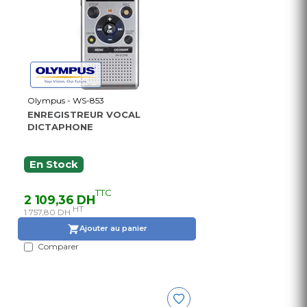
Olympus - WS-853
ENREGISTREUR VOCAL
DICTAPHONE
En Stock
TTC
2 109,36 DH
HT
1 757,80 DH
Ajouter au panier
Comparer