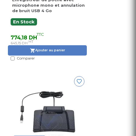
microphone mono et annulation
de bruit USB 4 Go
En Stock
TTC
774,18 DH
HT
645,15 DH
Ajouter au panier
Comparer