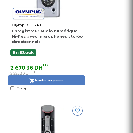
Olympus - LS-P1
Enregistreur audio numérique
Hi-Res avec microphones stéréo
directionnels
En Stock
TTC
2 670,36 DH
HT
2 225,30 DH
Ajouter au panier
Comparer