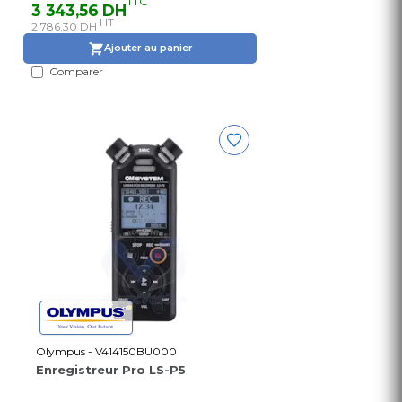
TTC
3 343,56 DH
HT
2 786,30 DH
Ajouter au panier
Comparer
Olympus - V414150BU000
Enregistreur Pro LS-P5