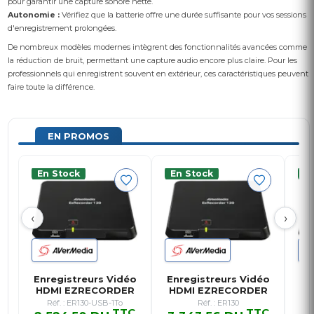
pour garantir une capture sonore nette.
Autonomie :
Vérifiez que la batterie offre une durée suffisante pour vos sessions
d'enregistrement prolongées.
De nombreux modèles modernes intègrent des fonctionnalités avancées comme
la réduction de bruit, permettant une capture audio encore plus claire. Pour les
professionnels qui enregistrent souvent en extérieur, ces caractéristiques peuvent
faire toute la différence.
EN PROMOS
En Stock
En Stock
E
‹
›
Enregistreurs Vidéo
Enregistreurs Vidéo
En
HDMI EZRECORDER
HDMI EZRECORDER
H
130 + D…
130 (*s…
Réf. : ER130-USB-1To
Réf. : ER130
TTC
TTC