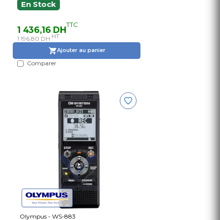
En Stock
TTC
1 436,16 DH
HT
1 196,80 DH
Ajouter au panier
Comparer
Olympus - WS-883