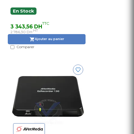
En Stock
TTC
3 343,56 DH
HT
2 786,30 DH
Ajouter au panier
Comparer