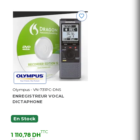
Olympus - VN-731PC-DNS
ENREGISTREUR VOCAL
DICTAPHONE
En Stock
TTC
1 110,78 DH
HT