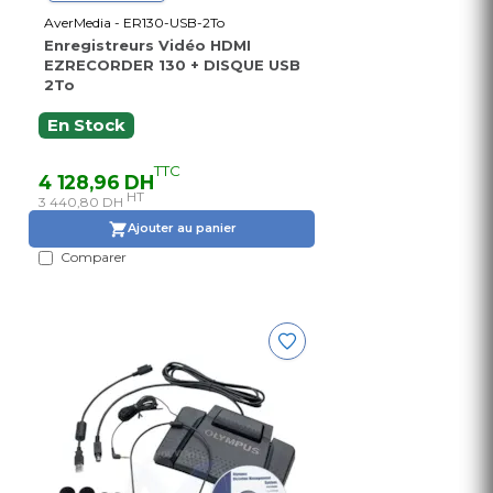
AverMedia - ER130-USB-2To
Enregistreurs Vidéo HDMI
EZRECORDER 130 + DISQUE USB
2To
En Stock
TTC
4 128,96 DH
HT
3 440,80 DH
Ajouter au panier
Comparer