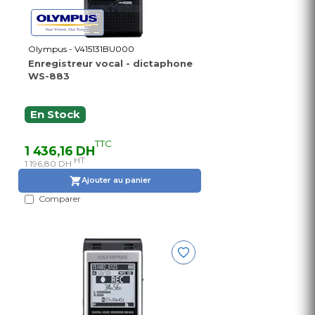
Olympus - V415131BU000
Enregistreur vocal - dictaphone
WS-883
En Stock
TTC
1 436,16 DH
HT
1 196,80 DH
Ajouter au panier
Comparer