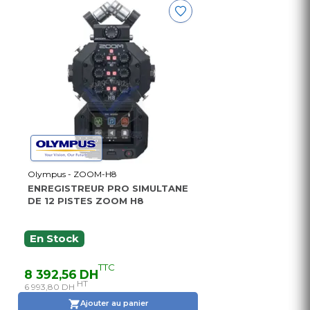
Olympus - ZOOM-H8
ENREGISTREUR PRO SIMULTANE
DE 12 PISTES ZOOM H8
En Stock
TTC
8 392,56 DH
HT
6 993,80 DH
Ajouter au panier