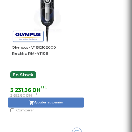
Olympus - V4151210E000
RecMic RM-4110S
En Stock
TTC
3 231,36 DH
HT
2 692,80 DH
Ajouter au panier
Comparer