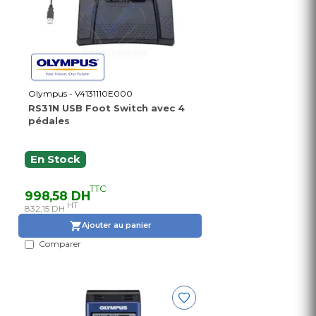
Olympus - V4131110E000
RS31N USB Foot Switch avec 4
pédales
En Stock
TTC
998,58 DH
HT
832,15 DH
Ajouter au panier
Comparer