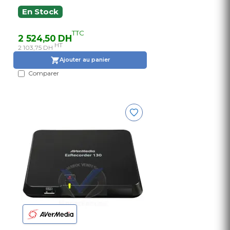
En Stock
TTC
2 524,50 DH
HT
2 103,75 DH
Ajouter au panier
Comparer