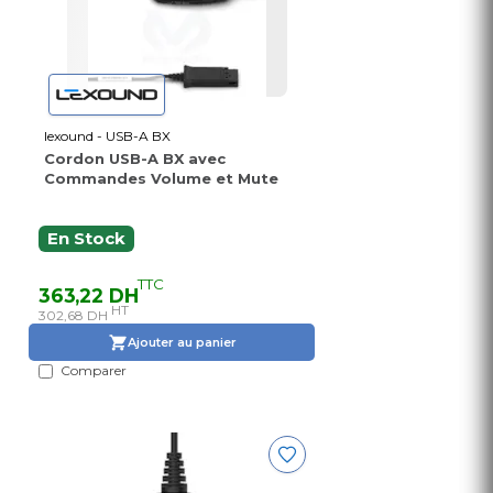
lexound - USB-A BX
Cordon USB-A BX avec
Commandes Volume et Mute
En Stock
TTC
363,22 DH
HT
302,68 DH
Ajouter au panier
Comparer