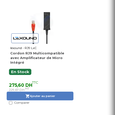
lexound - RJ9 LxC
Cordon RJ9 Multicompatible
avec Amplificateur de Micro
Intégré
En Stock
TTC
275,60 DH
HT
229,67 DH
Ajouter au panier
Comparer