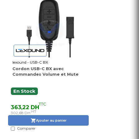
lexound - USB-C BX
Cordon USB-C BX avec
Commandes Volume et Mute
En Stock
TTC
363,22 DH
HT
302,68 DH
Ajouter au panier
Comparer