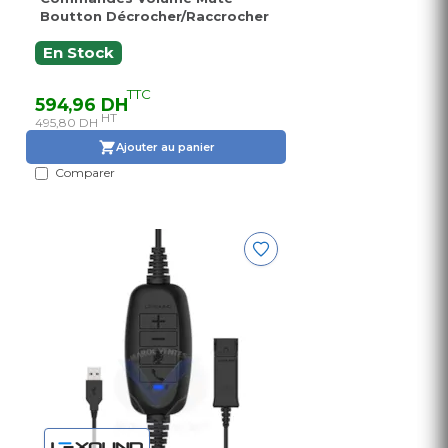
Boutton Décrocher/Raccrocher
En Stock
TTC
594,96 DH
HT
495,80 DH
Ajouter au panier
Comparer