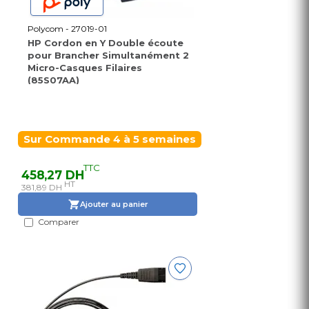
Polycom - 27019-01
HP Cordon en Y Double écoute
pour Brancher Simultanément 2
Micro-Casques Filaires
(85S07AA)
Sur Commande 4 à 5 semaines
TTC
458,27 DH
HT
381,89 DH
Ajouter au panier
Comparer