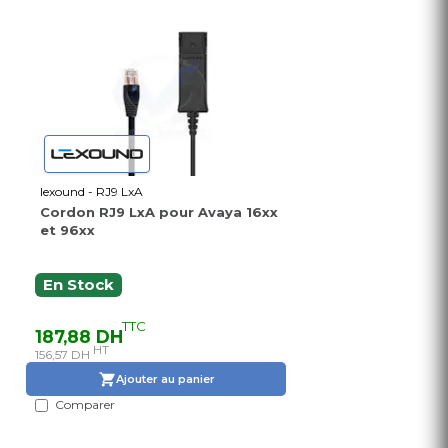
lexound - RJ9 LxA
Cordon RJ9 LxA pour Avaya 16xx
et 96xx
En Stock
TTC
187,88 DH
HT
156,57 DH
Ajouter au panier
Comparer