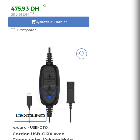
TTC
475,93 DH
HT
396,61 DH
Ajouter au panier
Comparer
lexound - USB-C RX
Cordon USB-C RX avec
Commandes Volume Mute