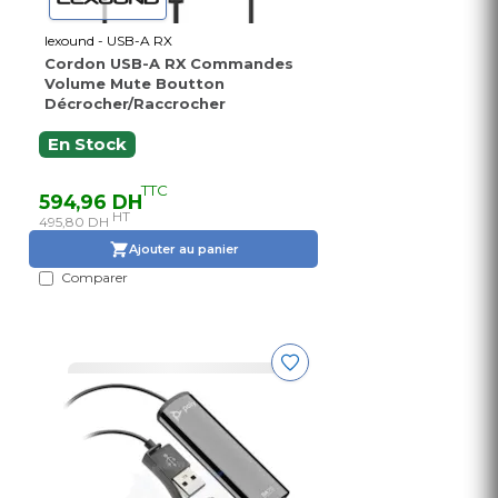
lexound - USB-A RX
Cordon USB-A RX Commandes
Volume Mute Boutton
Décrocher/Raccrocher
En Stock
TTC
594,96 DH
HT
495,80 DH
Ajouter au panier
Comparer