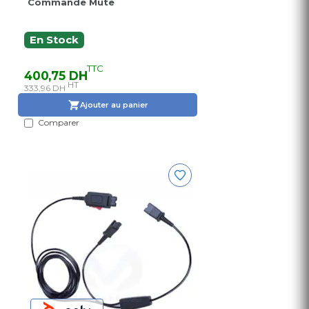
Commande Mute
En Stock
TTC
400,75 DH
HT
333,96 DH
Ajouter au panier
Comparer