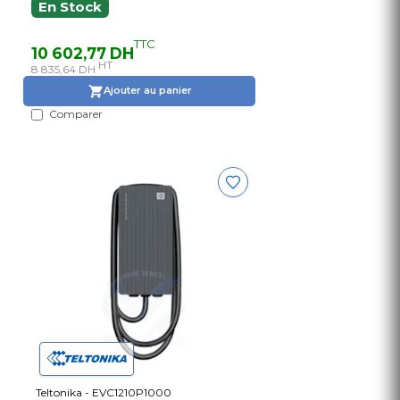
En Stock
TTC
10 602,77 DH
HT
8 835,64 DH
Ajouter au panier
Comparer
Teltonika - EVC1210P1000