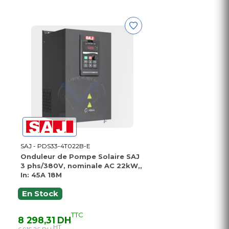
SAJ - PDS33-4T022B-E
Onduleur de Pompe Solaire SAJ
3 phs/380V, nominale AC 22kW,,
In: 45A 18M
En Stock
TTC
8 298,31 DH
HT