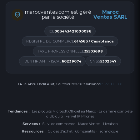
marocventes.com est géré
Maroc
par la société
Ventes SARL
ICE
003443421000096
REGISTRE DU COMMERCE
614563 / Casablanca
TAXE PROFESSIONNELLE
35503688
IDENTIFIANT FISCAL
60239074
CNSS
5302547
1 Rue Abou Hadil Allaf, Gauthier 20070 Casablanca
05 22 88 51 00
Tendances :
Les produits Microsoft Officiel au Maroc
·
La gamme complète
d'Ubiquiti
·
Fanvil IP Phones
Services :
Suivi de commande
·
Maroc Ventes
·
Livraison
Ressources :
Guides d'achat
·
Comparatifs
·
Technologie