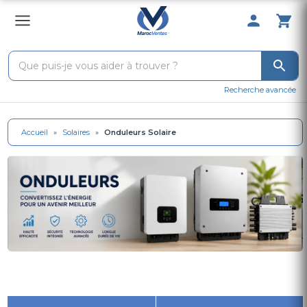
0 Produit 
Recherche avancée
Accueil
»
Solaires
»
Onduleurs Solaire