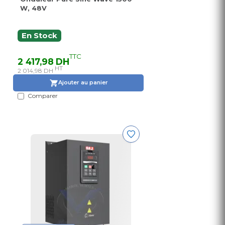
W, 48V
En Stock
TTC
2 417,98 DH
HT
2 014,98 DH
Ajouter au panier
Comparer