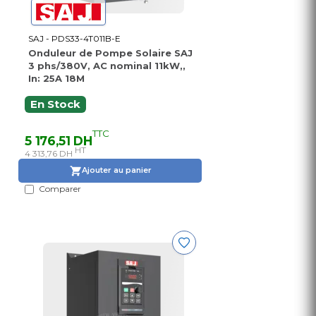
SAJ - PDS33-4T011B-E
Onduleur de Pompe Solaire SAJ
3 phs/380V, AC nominal 11kW,,
In: 25A 18M
En Stock
TTC
5 176,51 DH
HT
4 313,76 DH
Ajouter au panier
Comparer