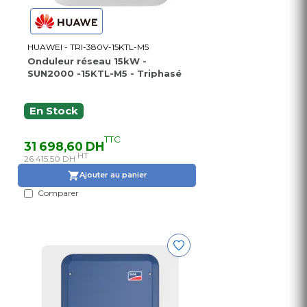
HUAWEI - TRI-380V-15KTL-M5
Onduleur réseau 15kW -
SUN2000 -15KTL-M5 - Triphasé
En Stock
TTC
31 698,60 DH
HT
26 415,50 DH
Ajouter au panier
Comparer