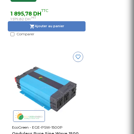
TTC
1 895,78 DH
HT
1 579,82 DH
Ajouter au panier
Comparer
EcoGreen - EGE-PSW-1500P
Onduleur Pure Sine Wave 1500