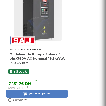
SAJ - PDS33-4T18R5B-E
Onduleur de Pompe Solaire 3
phs/380V AC Nominal 18.5kWW,
In: 37A 18M
En Stock
TTC
7 151,76 DH
HT
5 959,80 DH
Ajouter au panier
Comparer