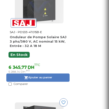
SAJ - PDS33-4T015B-E
Onduleur de Pompe Solaire SAJ
3 phs/380 V, AC nominal 15 kW,
Entrée : 32 A 18 M
En Stock
TTC
6 345,77 DH
HT
5 288,14 DH
Ajouter au panier
Comparer