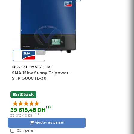
SMA - STP15000TL-30
SMA 15kw Sunny Tripower -
STP15000TL-30
En Stock
TTC
39 618,48 DH
HT
33 015,40 DH
Ajouter au panier
Comparer