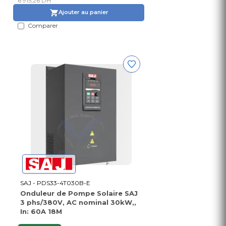
6 915,26 DH
Ajouter au panier
Comparer
SAJ - PDS33-4T030B-E
Onduleur de Pompe Solaire SAJ
3 phs/380V, AC nominal 30kW,,
In: 60A 18M