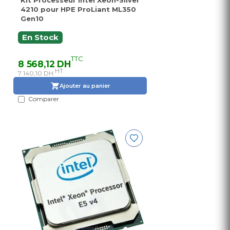
Kit Processeur Intel Xeon-Silver
4210 pour HPE ProLiant ML350
Gen10
En Stock
TTC
8 568,12 DH
HT
7 140,10 DH
Ajouter au panier
Comparer