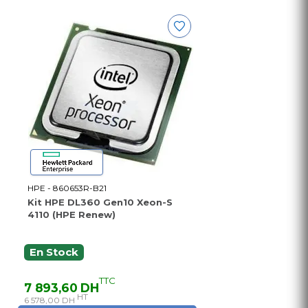
HPE - 860653R-B21
Kit HPE DL360 Gen10 Xeon-S
4110 (HPE Renew)
En Stock
TTC
7 893,60 DH
HT
6 578,00 DH