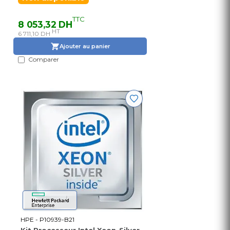
TTC
8 053,32 DH
HT
6 711,10 DH
Ajouter au panier
Comparer
HPE - P10939-B21