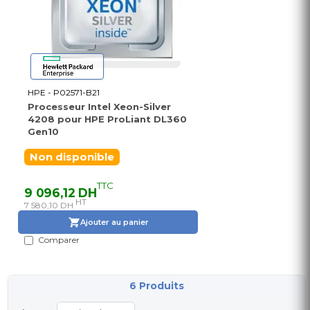
HPE - P02571-B21
Processeur Intel Xeon-Silver
4208 pour HPE ProLiant DL360
Gen10
Non disponible
TTC
9 096,12 DH
HT
7 580,10 DH
Ajouter au panier
Comparer
6 Produits