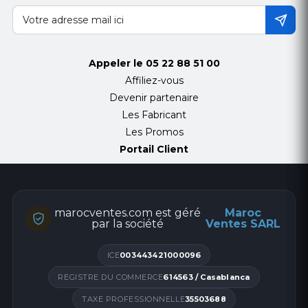
Appeler le
05 22 88 51 00
Affiliez-vous
Devenir partenaire
Les Fabricant
Les Promos
Portail Client
marocventes.com est géré
Maroc
par la société
Ventes SARL
ICE
003443421000096
REGISTRE DU COMMERCE
614563 / Casablanca
TAXE PROFESSIONNELLE
35503688