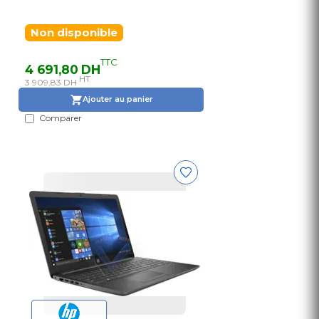
Non disponible
TTC
4 691,80 DH
HT
3 909,83 DH
Ajouter au panier
Comparer