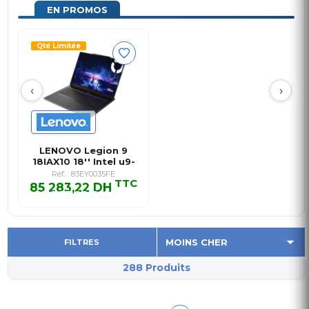
EN PROMOS
Qté Limitée
‹
›
LENOVO Legion 9
18IAX10 18'' Intel u9-
275HX …
Réf. : 83EY0035FE
TTC
85 283,22 DH
85 283,22 DH TTC
FILTRES
288 Produits