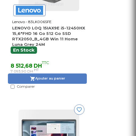
Lenovo - 83LK006SFE
LENOVO LOQ 15IAX9E i5-12450HX
15,6"FHD 16 Go 512 Go SSD
RTX2050_B_4GB Win 11 Home
Luna Grey 24M
En Stock
TTC
8 512,68 DH
HT
7 093,90 DH
Ajouter au panier
Comparer