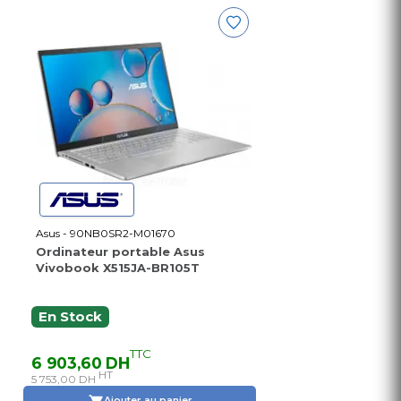
Asus - 90NB0SR2-M01670
Ordinateur portable Asus
Vivobook X515JA-BR105T
En Stock
TTC
6 903,60 DH
HT
5 753,00 DH
Ajouter au panier