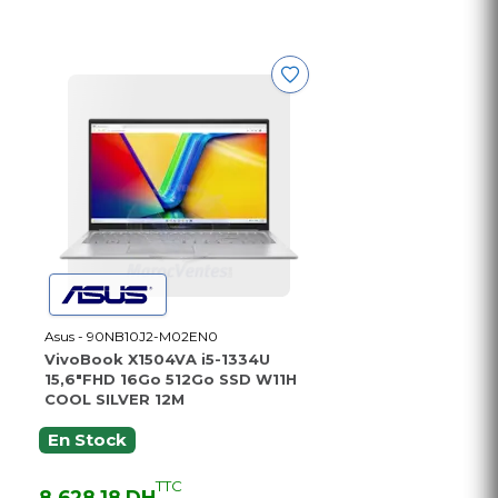
Asus - 90NB10J2-M02EN0
VivoBook X1504VA i5-1334U
15,6"FHD 16Go 512Go SSD W11H
COOL SILVER 12M
En Stock
TTC
8 628,18 DH