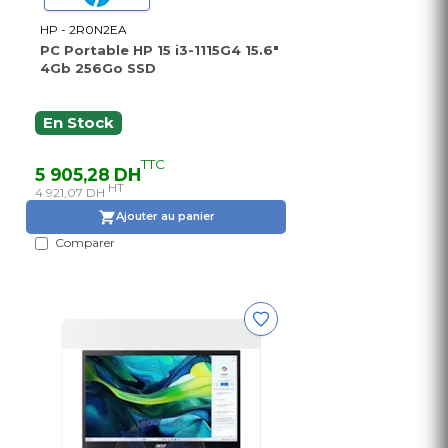
HP - 2R0N2EA
PC Portable HP 15 i3-1115G4 15.6″
4Gb 256Go SSD
En Stock
TTC
5 905,28 DH
HT
4 921,07 DH
Ajouter au panier
Comparer