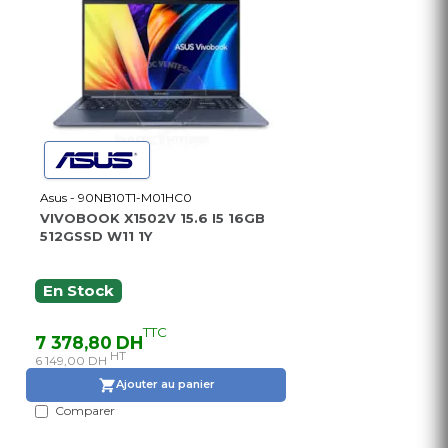
Asus - 90NB10T1-M01HC0
VIVOBOOK X1502V 15.6 I5 16GB
512GSSD W11 1Y
En Stock
TTC
7 378,80 DH
HT
6 149,00 DH
Ajouter au panier
Comparer