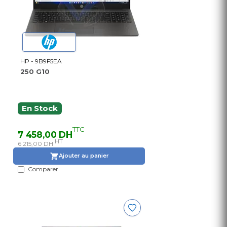
HP - 9B9F5EA
250 G10
En Stock
TTC
7 458,00 DH
HT
6 215,00 DH
Ajouter au panier
Comparer