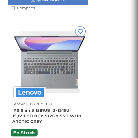
Comparer
Lenovo - 82X700EHFE
IPS Slim 3 15IRU8 i3-1315U
15,6''FHD 8Go 512Go SSD W11H
ARCTIC GREY
En Stock