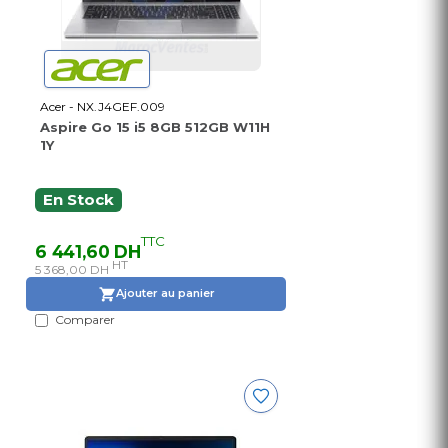
Acer - NX.J4GEF.009
Aspire Go 15 i5 8GB 512GB W11H
1Y
En Stock
TTC
6 441,60 DH
HT
5 368,00 DH
Ajouter au panier
Comparer