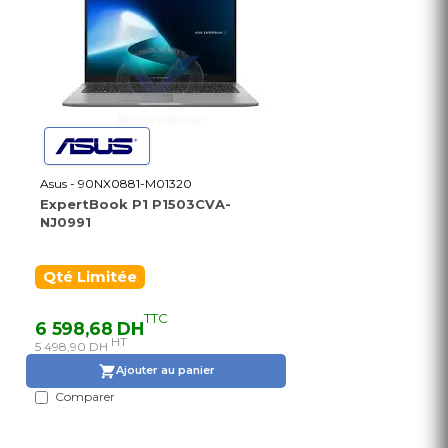
Asus - 90NX0881-M01320
ExpertBook P1 P1503CVA-
NJ0991
Qté Limitée
TTC
6 598,68 DH
HT
5 498,90 DH
Ajouter au panier
Comparer