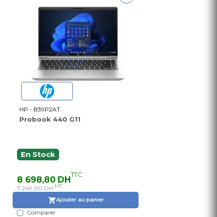
HP - B39P2AT
Probook 440 G11
En Stock
TTC
8 698,80 DH
HT
7 249,00 DH
Ajouter au panier
Comparer