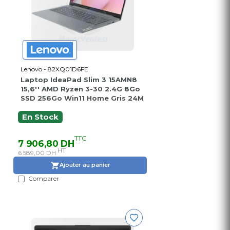
Lenovo - 82XQ01D6FE
Laptop IdeaPad Slim 3 15AMN8
15,6'' AMD Ryzen 3-30 2.4G 8Go
SSD 256Go Win11 Home Gris 24M
En Stock
TTC
7 906,80 DH
HT
6 589,00 DH
Ajouter au panier
Comparer