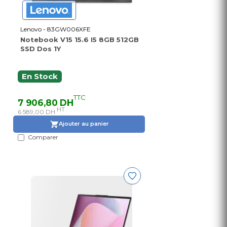
Lenovo - 83GW006XFE
Notebook V15 15.6 I5 8GB 512GB
SSD Dos 1Y
En Stock
TTC
7 906,80 DH
HT
6 589,00 DH
Ajouter au panier
Comparer