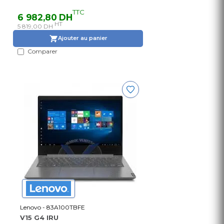
TTC
6 982,80 DH
HT
5 819,00 DH
Ajouter au panier
Comparer
Lenovo - 83A100TBFE
V15 G4 IRU