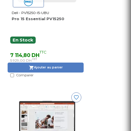
Dell - PV15250-I5-UBU
Pro 15 Essential PV15250
En Stock
TTC
7 114,80 DH
HT
5 929,00 DH
Ajouter au panier
Comparer