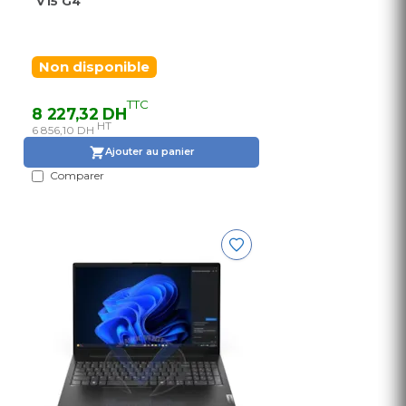
V15 G4
Non disponible
TTC
8 227,32 DH
HT
6 856,10 DH
Ajouter au panier
Comparer