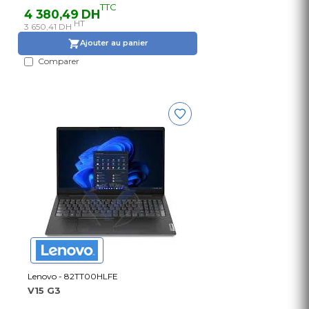
TTC
4 380,49 DH
HT
3 650,41 DH
Ajouter au panier
Comparer
Lenovo - 82TT00HLFE
V15 G3