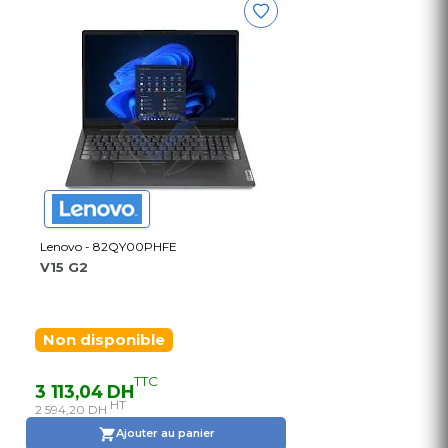
Lenovo - 82QY00PHFE
V15 G2
Non disponible
TTC
3 113,04 DH
HT
2 594,20 DH
Ajouter au panier