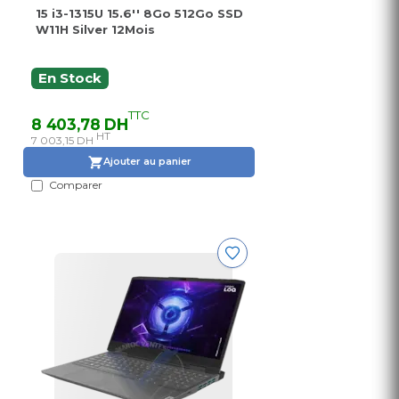
15 i3-1315U 15.6'' 8Go 512Go SSD
W11H Silver 12Mois
En Stock
TTC
8 403,78 DH
HT
7 003,15 DH
Ajouter au panier
Comparer