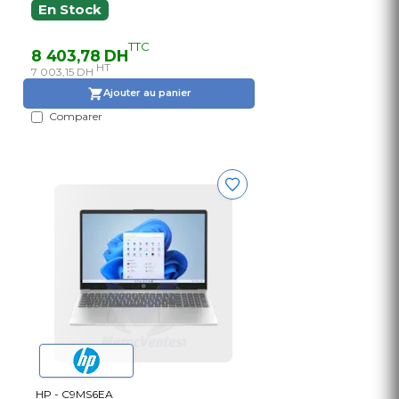
En Stock
TTC
8 403,78 DH
HT
7 003,15 DH
Ajouter au panier
Comparer
HP - C9MS6EA