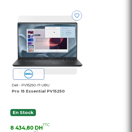
Dell - PV15250-I7-UBU
Pro 15 Essential PV15250
En Stock
TTC
8 434,80 DH
HT