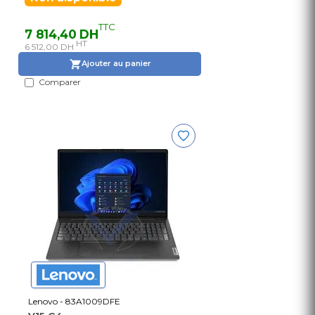
TTC
7 814,40 DH
HT
6 512,00 DH
Ajouter au panier
Comparer
Lenovo - 83A1009DFE