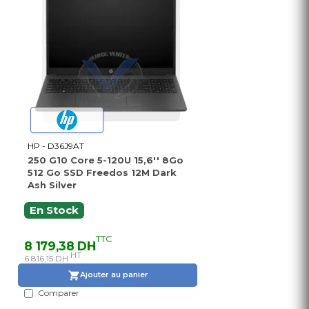
HP - D36J9AT
250 G10 Core 5-120U 15,6'' 8Go
512 Go SSD Freedos 12M Dark
Ash Silver
En Stock
TTC
8 179,38 DH
HT
6 816,15 DH
Ajouter au panier
Comparer