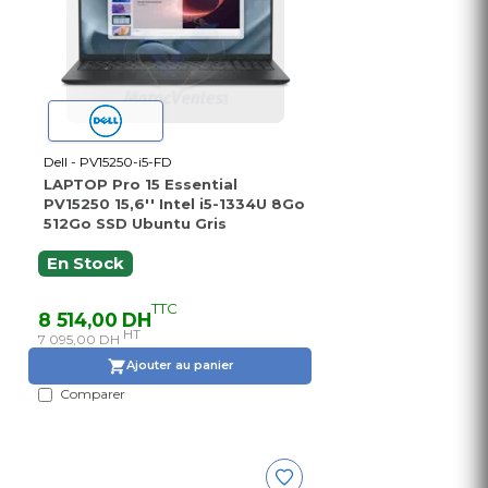
Dell - PV15250-i5-FD
LAPTOP Pro 15 Essential
PV15250 15,6'' Intel i5-1334U 8Go
512Go SSD Ubuntu Gris
En Stock
TTC
8 514,00 DH
HT
7 095,00 DH
Ajouter au panier
Comparer