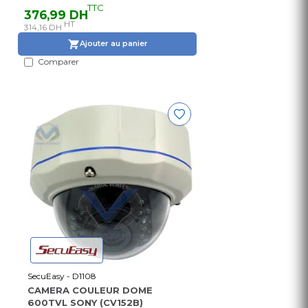
TTC
376,99 DH
HT
314,16 DH
Ajouter au panier
Comparer
SecuEasy - D1108
CAMERA COULEUR DOME
600TVL SONY (CV152B)