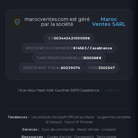
marocventes.com est géré
Maroc
par la société
Ventes SARL
ICE
003443421000096
REGISTRE DU COMMERCE
614563 / Casablanca
TAXE PROFESSIONNELLE
35503688
IDENTIFIANT FISCAL
60239074
CNSS
5302547
1 Rue Abou Hadil Allaf, Gauthier 20070 Casablanca
05 22 88 51 00
Tendances :
Les produits Microsoft Officiel au Maroc
·
La gamme complète
d'Ubiquiti
·
Fanvil IP Phones
Services :
Suivi de commande
·
Maroc Ventes
·
Livraison
Ressources :
Guides d'achat
·
Comparatifs
·
Technologie