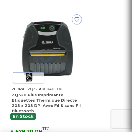
ZEBRA - ZQ32-A0E04TE-00
ZQ320 Plus Imprimante
Etiquettes Thermique Directe
203 x 203 DPI Avec Fil & sans Fil
Bluetooth
En Stock
TTC
4 678,20 DH