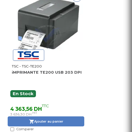
TSC - TSC-TE200
iMPRIMANTE TE200 USB 203 DPI
En Stock
TTC
4 363,56 DH
HT
3 636,30 DH
Ajouter au panier
Comparer