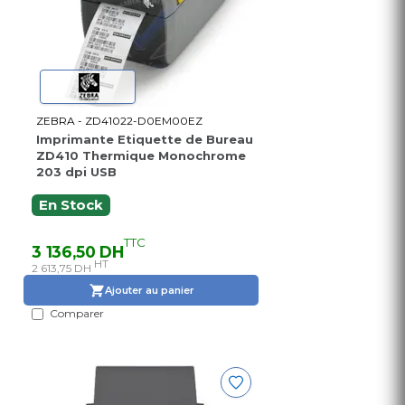
ZEBRA - ZD41022-D0EM00EZ
Imprimante Etiquette de Bureau
ZD410 Thermique Monochrome
203 dpi USB
En Stock
TTC
3 136,50 DH
HT
2 613,75 DH
Ajouter au panier
Comparer