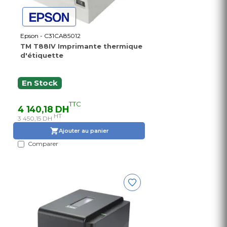
Epson - C31CA85012
TM T88IV Imprimante thermique
d'étiquette
En Stock
TTC
4 140,18 DH
HT
3 450,15 DH
Ajouter au panier
Comparer