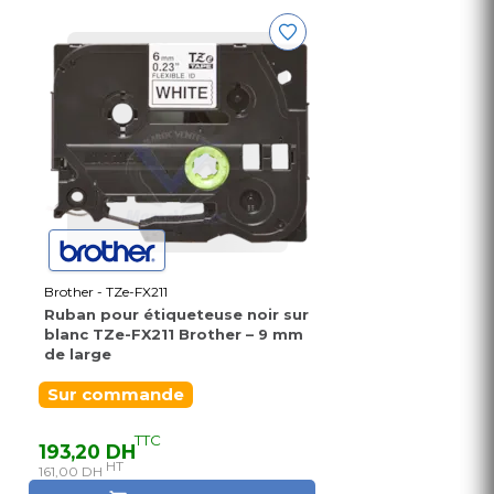
Brother - TZe-FX211
Ruban pour étiqueteuse noir sur
blanc TZe-FX211 Brother – 9 mm
de large
Sur commande
TTC
193,20 DH
HT
161,00 DH