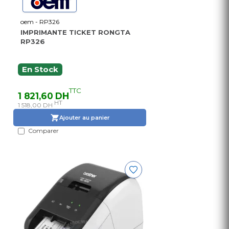
oem - RP326
IMPRIMANTE TICKET RONGTA
RP326
En Stock
TTC
1 821,60 DH
HT
1 518,00 DH
Ajouter au panier
Comparer