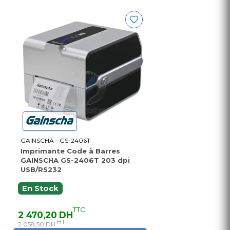
GAINSCHA - GS-2406T
Imprimante Code à Barres
GAINSCHA GS-2406T 203 dpi
USB/RS232
En Stock
TTC
2 470,20 DH
HT
2 058,50 DH