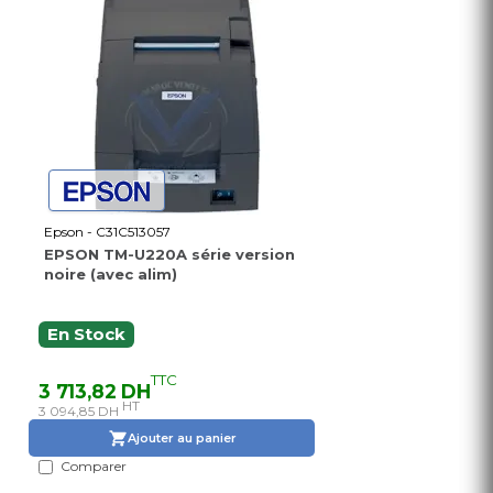
Epson - C31C513057
EPSON TM-U220A série version
noire (avec alim)
En Stock
TTC
3 713,82 DH
HT
3 094,85 DH
Ajouter au panier
Comparer