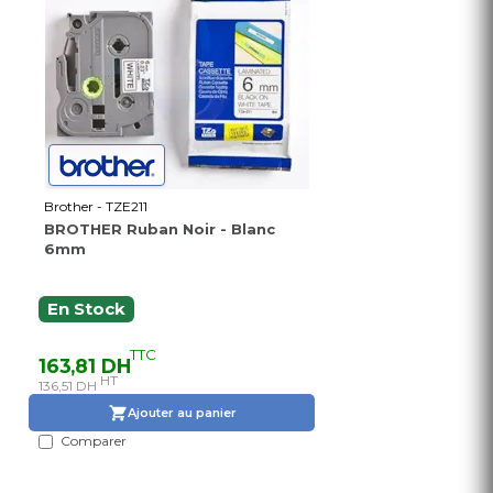
Brother - TZE211
BROTHER Ruban Noir - Blanc
6mm
En Stock
TTC
163,81 DH
HT
136,51 DH
Ajouter au panier
Comparer