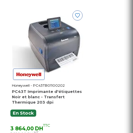
Honeywell - PC43TB01100202
PC43T Imprimante d'étiquettes
Noir et blanc - Transfert
Thermique 203 dpi
En Stock
TTC
3 864,00 DH
HT