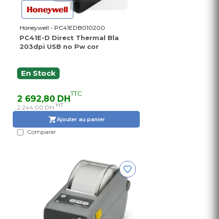
Honeywell - PC41EDB010200
PC41E-D Direct Thermal Bla
203dpi USB no Pw cor
En Stock
TTC
2 692,80 DH
HT
2 244,00 DH
Ajouter au panier
Comparer