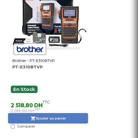
Brother - PT-E310BTVP
PT-E310BTVP
En Stock
TTC
2 518,80 DH
HT
2 099,00 DH
Ajouter au panier
Comparer