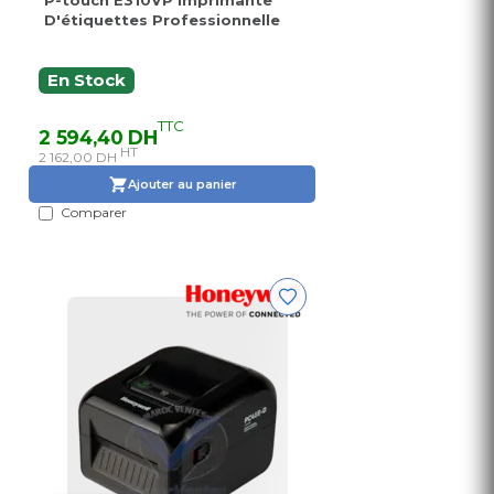
P-touch E310VP Imprimante
D'étiquettes Professionnelle
En Stock
TTC
2 594,40 DH
HT
2 162,00 DH
Ajouter au panier
Comparer