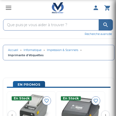
0 Produit 
Recherche avancée
Accueil
»
Informatique
»
Impression & Scanners
»
Imprimante d'étiquettes
EN PROMOS
En Stock
En Stock
‹
›