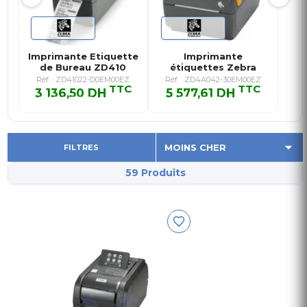
Imprimante Etiquette
Imprimante
de Bureau ZD410
étiquettes Zebra
Thermi…
ZD421 203 dpi US…
Réf. : ZD41022-D0EM00EZ
Réf. : ZD4A042-30EM00EZ
TTC
TTC
3 136,50 DH
5 577,61 DH
3 136,50 DH TTC
5 577,61 DH TTC
FILTRES
59 Produits