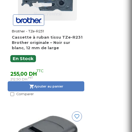
Brother - TZe-R231
Cassette à ruban tissu TZe-R231
Brother originale – Noir sur
blanc, 12 mm de large
En Stock
TTC
255,00 DH
HT
212,50 DH
Ajouter au panier
Comparer