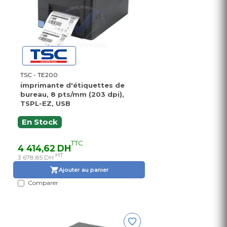
TSC - TE200
imprimante d'étiquettes de
bureau, 8 pts/mm (203 dpi),
TSPL-EZ, USB
En Stock
TTC
4 414,62 DH
HT
3 678,85 DH
Ajouter au panier
Comparer