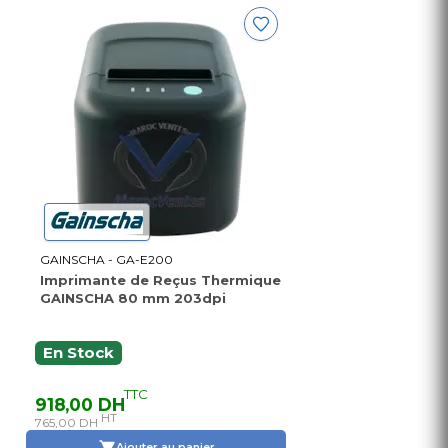
GAINSCHA - GA-E200
Imprimante de Reçus Thermique
GAINSCHA 80 mm 203dpi
En Stock
TTC
918,00 DH
HT
765,00 DH
Ajouter au panier