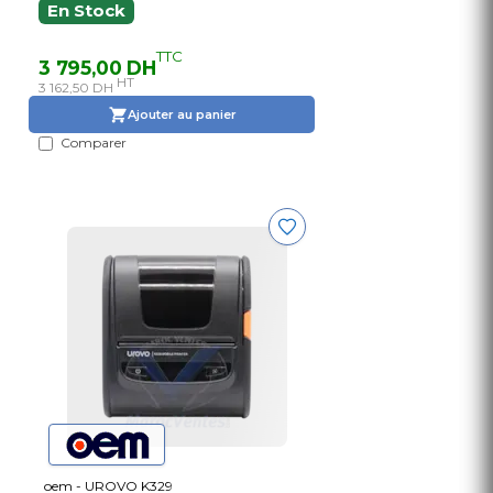
En Stock
TTC
3 795,00 DH
HT
3 162,50 DH
Ajouter au panier
Comparer
oem - UROVO K329