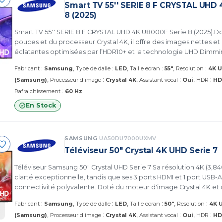
Smart TV 55'' SERIE 8 F CRYSTAL UHD
8 (2025)
Smart TV 55'' SERIE 8 F CRYSTAL UHD 4K U8000F Serie 8 (2025).Do
pouces et du processeur Crystal 4K, il offre des images nettes et
éclatantes optimisées par l’HDR10+ et la technologie UHD Dimm
sans bords, sa compatibilité murale et ses fonctions éco-énergéti
:
:
:
:
Fabricant
Samsung
Type de dalle
LED
Taille ecran
55"
Resolution
4K 
performance et intelligence. (Samsung UA55U8000FUXMV)
:
:
:
(Samsung)
Processeur d'image
Crystal 4K
Assistant vocal
Oui
HDR
HD
:
Rafraichissement
60 Hz
En Stock
SAMSUNG
UA50DU7000UXMV
Téléviseur 50" Crystal 4K UHD Serie 7
Téléviseur Samsung 50" Crystal UHD Serie 7 Sa résolution 4K (3,840 x 2,160) offre une
clarté exceptionnelle, tandis que ses 3 ports HDMI et 1 port USB-A
connectivité polyvalente. Doté du moteur d'image Crystal 4K et
10+. (UA50DU7000UXMV)
:
:
:
:
Fabricant
Samsung
Type de dalle
LED
Taille ecran
50"
Resolution
4K 
:
:
:
(Samsung)
Processeur d'image
Crystal 4K
Assistant vocal
Oui
HDR
HD