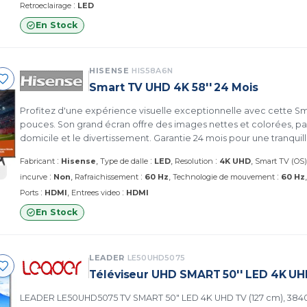
:
Retroeclairage
LED
En Stock
HISENSE
HIS58A6N
Smart TV UHD 4K 58'' 24 Mois
Profitez d'une expérience visuelle exceptionnelle avec cette S
pouces. Son grand écran offre des images nettes et colorées, par
domicile et le divertissement. Garantie 24 mois pour une tranquilli
:
:
:
Fabricant
Hisense
Type de dalle
LED
Resolution
4K UHD
Smart TV (OS)
:
:
:
incurve
Non
Rafraichissement
60 Hz
Technologie de mouvement
60 Hz
:
:
Ports
HDMI
Entrees video
HDMI
En Stock
LEADER
LE50UHD5075
Téléviseur UHD SMART 50'' LED 4K UH
LEADER LE50UHD5075 TV SMART 50" LED 4K UHD TV (127 cm), 3840 