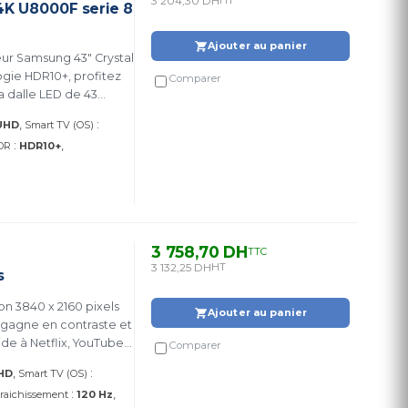
3 204,30 DH
HT
4K U8000F serie 8
Ajouter au panier
eur Samsung 43" Crystal
gie HDR10+, profitez
Comparer
a dalle LED de 43
larté exceptionnelle.
:
UHD
Smart TV (OS)
:
DR
HDR10+
3 758,70 DH
TTC
3 132,25 DH
HT
s
on 3840 x 2160 pixels
Ajouter au panier
 gagne en contraste et
de à Netflix, YouTube,
Comparer
compatibilité
:
HD
Smart TV (OS)
)
:
raichissement
120 Hz