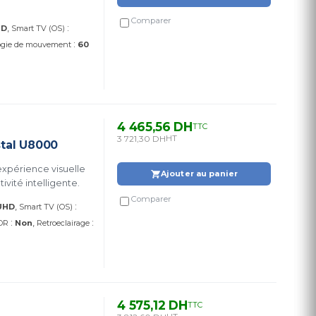
Comparer
:
HD
Smart TV (OS)
:
ogie de mouvement
60
4 465,56 DH
TTC
3 721,30 DH
HT
stal U8000
expérience visuelle
Ajouter au panier
vité intelligente.
Comparer
:
UHD
Smart TV (OS)
:
:
DR
Non
Retroeclairage
4 575,12 DH
TTC