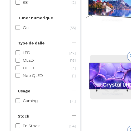
98"
[2]
Tuner numerique
Oui
[56]
Type de dalle
LED
[37]
QLED
[19]
OLED
[3]
Neo QLED
[1]
Usage
Gaming
[21]
Stock
En Stock
[54]