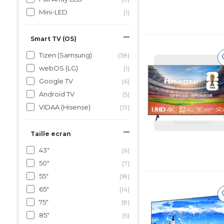
Mini-LED
[1]
Smart TV (OS)
Tizen (Samsung)
[38]
webOS (LG)
[1]
Google TV
[6]
Android TV
[5]
VIDAA (Hisense)
[13]
Taille ecran
43"
[6]
50"
[7]
55"
[18]
65"
[14]
75"
[8]
85"
[5]