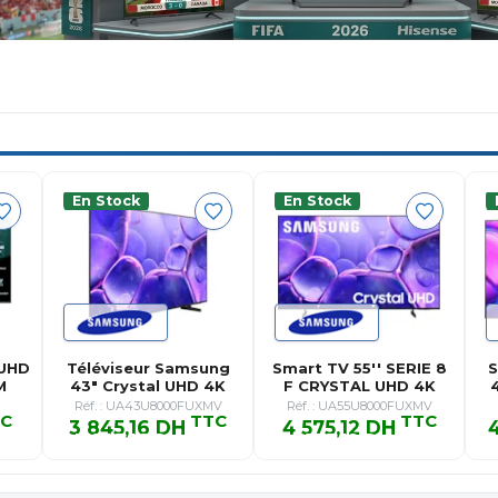
En Stock
En Stock
 UHD
Téléviseur Samsung
Smart TV 55'' SERIE 8
S
M
43" Crystal UHD 4K
F CRYSTAL UHD 4K
4
U8000F…
U8000…
Réf. : UA43U8000FUXMV
Réf. : UA55U8000FUXMV
C
TTC
TTC
3 845,16 DH
4 575,12 DH
C
3 845,16 DH TTC
4 575,12 DH TTC