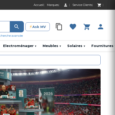
Accueil
Marques
Service Clients
0 Produit 0,00 D
⚡
Ask MV
0 Produit 0,00 DH
cherche avancée
Electroménager
Meubles
Solaires
Fournitures
▾
▾
▾