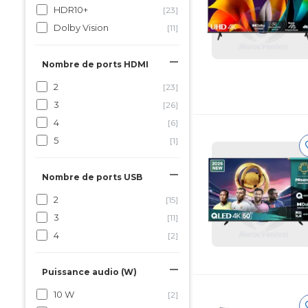
HDR10+
[23]
Dolby Vision
[11]
Nombre de ports HDMI
2
[23]
3
[26]
4
[6]
5
[1]
Nombre de ports USB
2
[15]
3
[11]
4
[2]
Puissance audio (W)
10 W
[2]