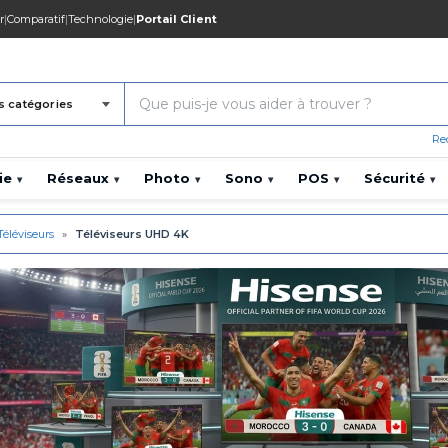
r
|
Comparatif
|
Technologie
|
Portail Client
s catégories
Re
ie
Réseaux
Photo
Sono
POS
Sécurité
▾
▾
▾
▾
▾
▾
Téléviseurs
»
Téléviseurs UHD 4K