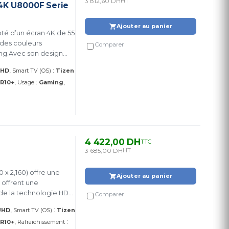
3 812,60 DH
HT
 4K U8000F Serie
Ajouter au panier
té d’un écran 4K de 55
 des couleurs
Comparer
ing.Avec son design
ques, il combine style,
:
UHD
Smart TV (OS)
Tizen
:
R10+
Usage
Gaming
4 422,00 DH
TTC
3 685,00 DH
HT
Ajouter au panier
 offrent une
 de la technologie HDR
Comparer
:
UHD
Smart TV (OS)
Tizen
:
R10+
Rafraichissement