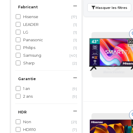
Fabricant
Masquer les filtres
Hisense
[17]
LEADER
[1]
LG
[1]
Panasonic
[1]
Philips
[1]
Samsung
[40]
Sharp
[2]
Garantie
1 an
[9]
2 ans
[9]
HDR
Non
[21]
HDR10
[7]