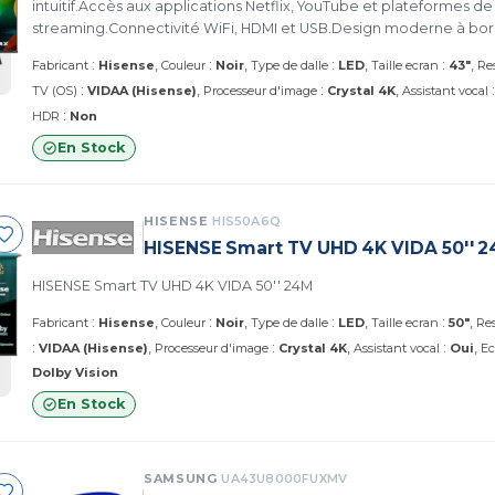
intuitif.Accès aux applications Netflix, YouTube et plateformes de
streaming.Connectivité WiFi, HDMI et USB.Design moderne à bord
divertissement familial et contenu 4K.
:
:
:
:
Fabricant
Hisense
Couleur
Noir
Type de dalle
LED
Taille ecran
43"
Re
:
:
TV (OS)
VIDAA (Hisense)
Processeur d'image
Crystal 4K
Assistant vocal
:
HDR
Non
En Stock
HISENSE
HIS50A6Q
HISENSE Smart TV UHD 4K VIDA 50'' 
HISENSE Smart TV UHD 4K VIDA 50'' 24M
:
:
:
:
Fabricant
Hisense
Couleur
Noir
Type de dalle
LED
Taille ecran
50"
Res
:
:
:
VIDAA (Hisense)
Processeur d'image
Crystal 4K
Assistant vocal
Oui
Ec
Dolby Vision
En Stock
SAMSUNG
UA43U8000FUXMV