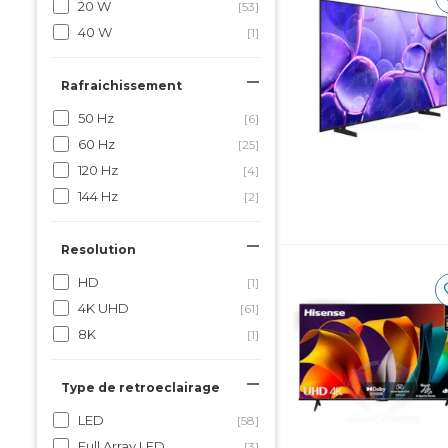
20 W
[53]
40 W
[1]
Rafraichissement
50 Hz
[6]
60 Hz
[25]
120 Hz
[4]
144 Hz
[2]
Resolution
HD
[1]
4K UHD
[61]
8K
[1]
Type de retroeclairage
LED
[58]
Full Array LED
[3]