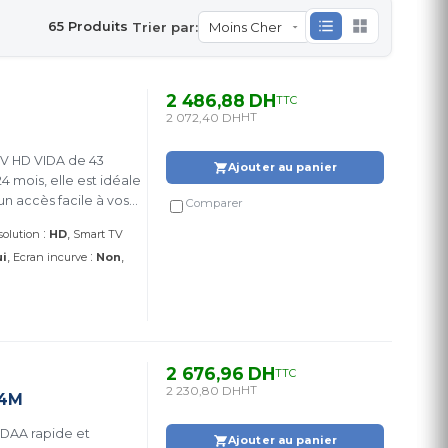
65 Produits
Trier par:
2 486,88 DH
TTC
2 072,40 DH
HT
TV HD VIDA de 43
Ajouter au panier
4 mois, elle est idéale
un accès facile à vos
Comparer
:
solution
HD
Smart TV
:
i
Ecran incurve
Non
2 676,96 DH
TTC
2 230,80 DH
HT
24M
IDAA rapide et
Ajouter au panier