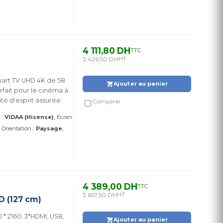
4 111,80 DH
TTC
3 426,50 DH
HT
mart TV UHD 4K de 58
Ajouter au panier
fait pour le cinéma à
té d'esprit assurée.
Comparer
:
VIDAA (Hisense)
Ecran
:
Orientation
Paysage
4 389,00 DH
TTC
3 657,50 DH
HT
D (127 cm)
* 2160, 3*HDMI, USB,
Ajouter au panier