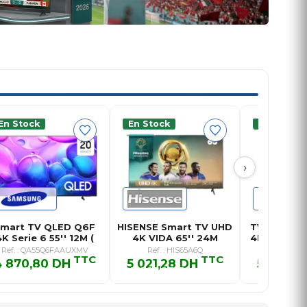
En Stock
En Stock
En Stock
›
mart TV QLED Q6F
HISENSE Smart TV UHD
TV Smart U
K Serie 6 55'' 12M (
4K VIDA 65'' 24M
4K U8000F 
202…
p
Réf. : QA55Q6FAAUXMV
Réf. : HIS65A6Q
Réf. : UA5
TTC
TTC
4 870,80 DH
5 021,28 DH
5 138,7
4 870,80 DH TTC
5 021,28 DH TTC
5 138,7