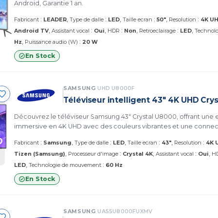
Android, Garantie 1 an.
:
:
:
:
Fabricant
LEADER
Type de dalle
LED
Taille ecran
50"
Resolution
4K U
:
:
:
Android TV
Assistant vocal
Oui
HDR
Non
Retroeclairage
LED
Technol
:
Hz
Puissance audio (W)
20 W
En Stock
SAMSUNG
UHD U8000F
Téléviseur intelligent 43" 4K UHD Cry
Découvrez le téléviseur Samsung 43" Crystal U8000, offrant une 
immersive en 4K UHD avec des couleurs vibrantes et une connecti
:
:
:
:
Fabricant
Samsung
Type de dalle
LED
Taille ecran
43"
Resolution
4K 
:
:
Tizen (Samsung)
Processeur d'image
Crystal 4K
Assistant vocal
Oui
H
:
LED
Technologie de mouvement
60 Hz
En Stock
SAMSUNG
UA55U8000FUXMV