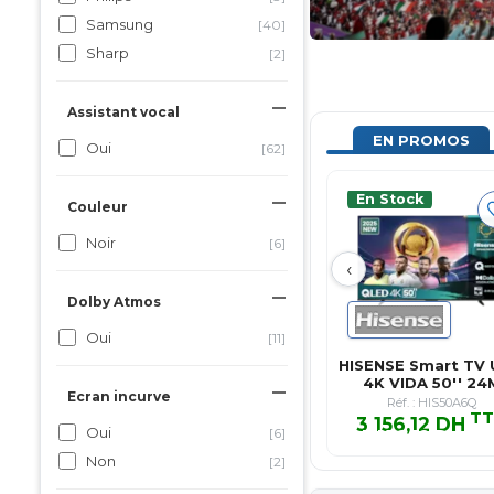
Samsung
[40]
Sharp
[2]
Assistant vocal
EN PROMOS
Oui
[62]
En Stock
Couleur
Noir
[6]
‹
Dolby Atmos
Oui
[11]
HISENSE Smart TV
4K VIDA 50'' 24
Ecran incurve
Réf. : HIS50A6Q
TT
3 156,12 DH
Oui
[6]
3 156,12 DH TT
Non
[2]