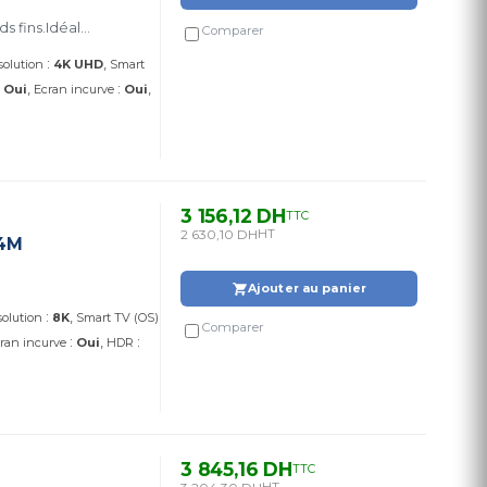
s fins.Idéal
Comparer
:
solution
4K UHD
Smart
:
:
Oui
Ecran incurve
Oui
3 156,12 DH
TTC
2 630,10 DH
HT
24M
Ajouter au panier
:
olution
8K
Smart TV (OS)
Comparer
:
:
ran incurve
Oui
HDR
3 845,16 DH
TTC