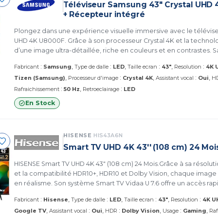
Téléviseur Samsung 43" Crystal UHD 
+ Récepteur intégré
Plongez dans une expérience visuelle immersive avec le télévis
UHD 4K U8000F. Grâce à son processeur Crystal 4K et la technolo
d’une image ultra-détaillée, riche en couleurs et en contrastes. S
pouces avec UHD Dimming offre des noirs plus profonds et une c
:
:
:
:
Fabricant
Samsung
Type de dalle
LED
Taille ecran
43"
Resolution
4K 
:
:
Tizen (Samsung)
Processeur d'image
Crystal 4K
Assistant vocal
Oui
H
:
:
Rafraichissement
50 Hz
Retroeclairage
LED
En Stock
HISENSE
HIS43A6N
Smart TV UHD 4K 43'' (108 cm) 24 Moi
HISENSE Smart TV UHD 4K 43" (108 cm) 24 Mois.Grâce à sa résoluti
et la compatibilité HDR10+, HDR10 et Dolby Vision, chaque image
en réalisme. Son système Smart TV Vidaa U 7.6 offre un accès rapi
Prime Video et plus encore. Le Wi-Fi intégré, le Bluetooth, et la 
:
:
:
:
Fabricant
Hisense
Type de dalle
LED
Taille ecran
43"
Resolution
4K U
Alexa/Google Assistant simplifient le contrôle. (HISENSE HIS43A6N
:
:
:
Google TV
Assistant vocal
Oui
HDR
Dolby Vision
Usage
Gaming
Raf