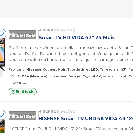
HISENSE
HIS43A4Q
Smart TV HD VIDA 43'' 24 Mois
Profitez d'une expérience visuelle immersive avec cette Smart 
pouces. Dotée d'une interface intelligente et d'une garantie de 2
pour votre salon ou bureau, offrant une qualité d'image claire et 
applications préférées.
:
:
:
:
Fabricant
Hisense
Couleur
Noir
Type de dalle
LED
Taille ecran
43"
Re
:
:
:
(OS)
VIDAA (Hisense)
Processeur d'image
Crystal 4K
Assistant vocal
Ou
:
HDR
Non
En Stock
HISENSE
HIS43A6Q
HISENSE Smart TV UHD 4K VIDA 43'' 
HISENSE Smart TV UHD 4K VIDA 43'' 24MSmart TV avec système V