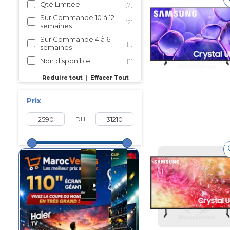
Qté Limitée
[7]
Sur Commande 10 à 12
[2]
semaines
Sur Commande 4 à 6
[1]
semaines
Non disponible
[1]
Reduire tout
|
Effacer Tout
Prix
DH
Maroc FiFa 2026
Les prix ouf sur
la gamme
Hisense
Maroc