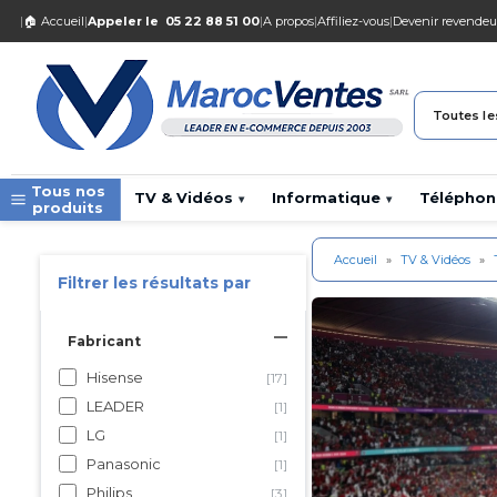
|
🏠 Accueil
|
Appeler le
05 22 88 51 00
|
A propos
|
Affiliez-vous
|
Devenir revendeu
Toutes le
Tous nos
TV & Vidéos
Informatique
Téléphon
▾
▾
produits
Accueil
»
TV & Vidéos
»
Filtrer les résultats par
Fabricant
Hisense
[17]
LEADER
[1]
LG
[1]
Panasonic
[1]
Philips
[3]