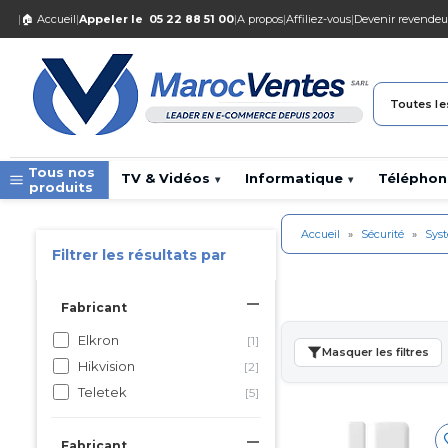
|
🏠 Accueil
|
Appeler le
05 22 88 51 00
|
A propos
|
Affiliez-vous
|
Devenir revendeu
Toutes le
Tous nos
TV & Vidéos
Informatique
Téléphon
▾
▾
produits
Accueil
»
Sécurité
»
Sys
Filtrer les résultats par
Fabricant
Elkron
[1]
Masquer les filtres
Hikvision
[2]
Teletek
[5]
Fabricant