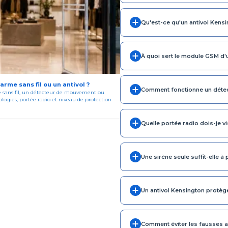
Qu'est-ce qu'un antivol Kensi
À quoi sert le module GSM d'
rme sans fil ou un antivol ?
Comment fonctionne un déte
e sans fil, un détecteur de mouvement ou
logies, portée radio et niveau de protection
Quelle portée radio dois-je vi
Une sirène seule suffit-elle 
Un antivol Kensington protège-
Comment éviter les fausses 