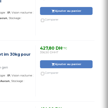
l
Ajouter au panier
:
:
ogie
IP
Vision nocturne
:
ucun
Stockage
Comparer
427,80 DH
TTC
356,50 DH
HT
et im 30kg pour
Ajouter au panier
e gen
Comparer
:
:
ogie
IP
Vision nocturne
:
:
Aucun
Stockage