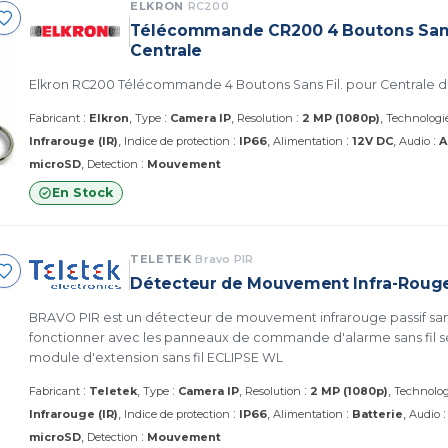
ELKRON
RC200
Télécommande CR200 4 Boutons Sans
Centrale
Elkron RC200 Télécommande 4 Bou
:
:
:
Fabricant
Elkron
Type
Camera IP
Resolution
2 MP (1080p)
Technologi
:
:
:
Infrarouge (IR)
Indice de protection
IP66
Alimentation
12V DC
Audio
A
:
microSD
Detection
Mouvement
En Stock
TELETEK
Bravo PIR
Détecteur de Mouvement Infra-Rouge 
BRAVO PIR est un détecteur de mouvement infrarouge passif sans
fonctionner avec les panneaux de commande d'alarme sans fil s
module d'extension sans fil ECLIPSE WL
:
:
:
Fabricant
Teletek
Type
Camera IP
Resolution
2 MP (1080p)
Technolog
:
:
Infrarouge (IR)
Indice de protection
IP66
Alimentation
Batterie
Audio
:
microSD
Detection
Mouvement