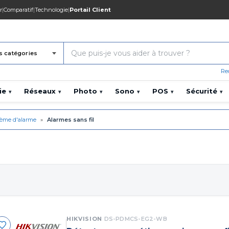
r
|
Comparatif
|
Technologie
|
Portail Client
s catégories
Re
ie
Réseaux
Photo
Sono
POS
Sécurité
▾
▾
▾
▾
▾
▾
tème d'alarme
»
Alarmes sans fil
HIKVISION
DS-PDMCS-EG2-WB