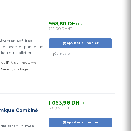
958,80 DH
TTC
799,00 DH
HT
tecter les fuites
Ajouter au panier
onner avec les panneaux
ieu d'installation
Comparer
:
:
ie
IP
Vision nocturne
:
:
Aucun
Stockage
1 063,98 DH
TTC
886,65 DH
HT
rmique Combiné
Ajouter au panier
ie sans fil (fumée