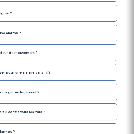
ngton ?
une alarme ?
cteur de mouvement ?
ser pour une alarme sans fil ?
à protéger un logement ?
t-il contre tous les vols ?
alarmes ?