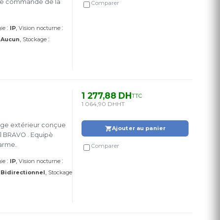
 de commande de la
Comparer
:
:
ie
IP
Vision nocturne
:
:
Aucun
Stockage
1 277,88 DH
TTC
1 064,90 DH
HT
age extérieur conçue
Ajouter au panier
il BRAVO . Equipè
larme.
Comparer
:
:
ie
IP
Vision nocturne
:
Bidirectionnel
Stockage