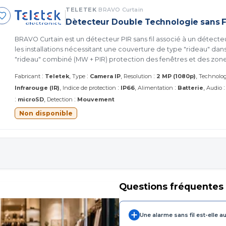
TELETEK
BRAVO Curtain
Dètecteur Double Technologie sans F
BRAVO Curtain est un détecteur PIR sans fil associé à un détect
les installations nécessitant une couverture de type "rideau" dans
"rideau" combiné (MW + PIR) protection des fenêtres et des zon
bâtiments. Détecteur double technologies sans fil (BRAVO 
:
:
:
Fabricant
Teletek
Type
Camera IP
Resolution
2 MP (1080p)
Technolog
:
:
Infrarouge (IR)
Indice de protection
IP66
Alimentation
Batterie
Audio
:
:
microSD
Detection
Mouvement
Non disponible
Questions fréquentes
Une alarme sans fil est-elle au