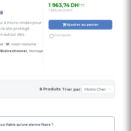
1 963,74 DH
TTC
1 636,45 DH
HT
il
eur à micro-ondes pour
Ajouter au panier
 le site protégé.
es autour des
Comparer
Curtain)
:
:
ie
IP
Vision nocturne
:
Bidirectionnel
Stockage
8 Produits
Trier par:
ssi fiable qu'une alarme filaire ?