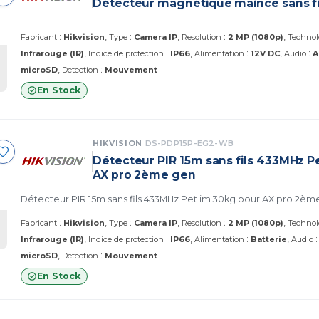
Détecteur magnétique maince sans fi
:
:
:
Fabricant
Hikvision
Type
Camera IP
Resolution
2 MP (1080p)
Technol
:
:
:
Infrarouge (IR)
Indice de protection
IP66
Alimentation
12V DC
Audio
A
:
microSD
Detection
Mouvement
En Stock
HIKVISION
DS-PDP15P-EG2-WB
Détecteur PIR 15m sans fils 433MHz P
AX pro 2ème gen
Détecteur PIR 15m sans fils 433MHz Pet im 30kg pour AX pro 2èm
:
:
:
Fabricant
Hikvision
Type
Camera IP
Resolution
2 MP (1080p)
Technol
:
:
Infrarouge (IR)
Indice de protection
IP66
Alimentation
Batterie
Audio
:
microSD
Detection
Mouvement
En Stock