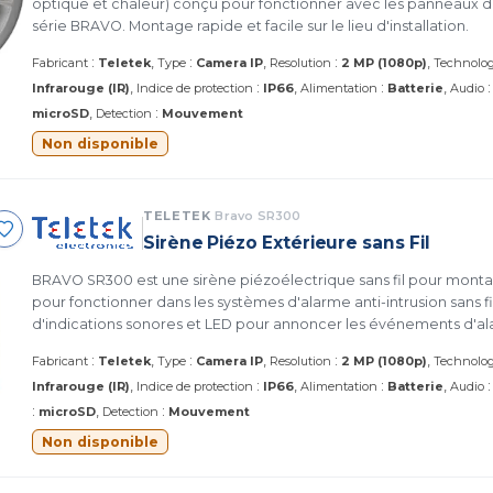
optique et chaleur) conçu pour fonctionner avec les panneaux
série BRAVO. Montage rapide et facile sur le lieu d'installation.
:
:
:
Fabricant
Teletek
Type
Camera IP
Resolution
2 MP (1080p)
Technolog
:
:
Infrarouge (IR)
Indice de protection
IP66
Alimentation
Batterie
Audio
:
microSD
Detection
Mouvement
Non disponible
TELETEK
Bravo SR300
Sirène Piézo Extérieure sans Fil
BRAVO SR300 est une sirène piézoélectrique sans fil pour mont
pour fonctionner dans les systèmes d'alarme anti-intrusion sans f
d'indications sonores et LED pour annoncer les événements d'a
:
:
:
Fabricant
Teletek
Type
Camera IP
Resolution
2 MP (1080p)
Technolog
:
:
Infrarouge (IR)
Indice de protection
IP66
Alimentation
Batterie
Audio
:
:
microSD
Detection
Mouvement
Non disponible