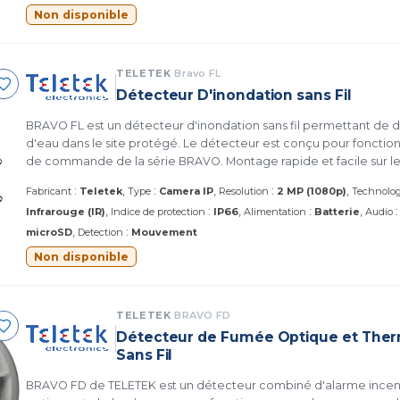
Non disponible
TELETEK
Bravo FL
Détecteur D'inondation sans Fil
BRAVO FL est un détecteur d'inondation sans fil permettant de dé
d'eau dans le site protégé. Le détecteur est conçu pour foncti
de commande de la série BRAVO. Montage rapide et facile sur le l
:
:
:
Fabricant
Teletek
Type
Camera IP
Resolution
2 MP (1080p)
Technolog
:
:
Infrarouge (IR)
Indice de protection
IP66
Alimentation
Batterie
Audio
:
microSD
Detection
Mouvement
Non disponible
TELETEK
BRAVO FD
Détecteur de Fumée Optique et The
Sans Fil
BRAVO FD de TELETEK est un détecteur combiné d'alarme incend