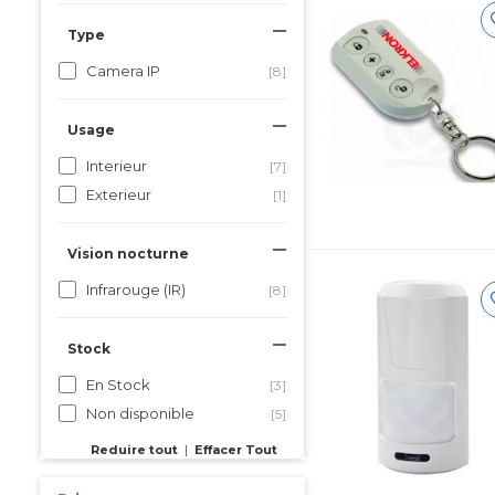
Type
Camera IP
[8]
Usage
Interieur
[7]
Exterieur
[1]
Vision nocturne
Infrarouge (IR)
[8]
Stock
En Stock
[3]
Non disponible
[5]
Reduire tout
|
Effacer Tout