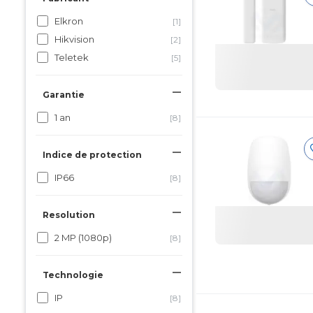
Elkron
[1]
Hikvision
[2]
Teletek
[5]
Garantie
1 an
[8]
Indice de protection
IP66
[8]
Resolution
2 MP (1080p)
[8]
Technologie
IP
[8]