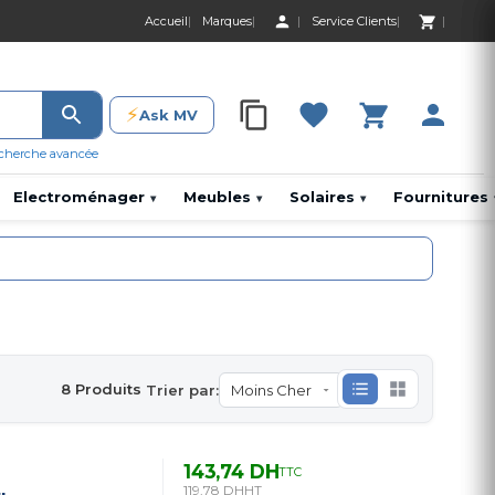
Accueil
Marques
Service Clients
0 Produit 0,00 D
⚡
Ask MV
0 Produit 0,00 DH
cherche avancée
Electroménager
Meubles
Solaires
Fournitures
▾
▾
▾
8 Produits
Trier par:
143,74 DH
TTC
119,78 DH
HT