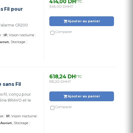
414,00 DH
TTC
345,00 DH
HT
 Fil pour
Ajouter au panier
tons Sans Fil. pour Centrale d'alarme CR200
Comparer
:
:
e
IP
Vision nocturne
:
ucun
Stockage
618,24 DH
TTC
515,20 DH
HT
sans Fil
 fil, conçu pour
Ajouter au panier
érie BRAVO et le
Comparer
:
:
ie
IP
Vision nocturne
:
:
Aucun
Stockage