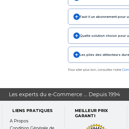
Faut-il un abonnement pour un
Quelle solution choisir pour 
Les piles des détecteurs dur
Pour aller plus loin, consultez notre
Comm
Les experts du e-Commerce .... Depuis 1994
LIENS PRATIQUES
MEILLEUR PRIX
GARANTI
A Propos
Condition Générale de