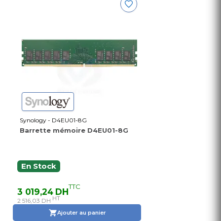
Synology - D4EU01-8G
Barrette mémoire D4EU01-8G
En Stock
TTC
3 019,24 DH
HT
2 516,03 DH
Ajouter au panier