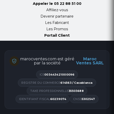
Appeler le
05 22 88 51 00
Affiliez-vous
Devenir partenaire
Les Fabricant
Les Promos
Portail Client
marocventes.com est géré
Maroc
par la société
Ventes SARL
ICE
003443421000096
REGISTRE DU COMMERCE
614563 / Casablanca
TAXE PROFESSIONNELLE
35503688
IDENTIFIANT FISCAL
60239074
CNSS
5302547