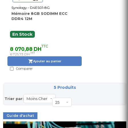
Synology - D4ES01-8G
Mémoire 8GB SODIMM ECC
DDR4 12M
En Stock
TTC
8 070,88 DH
HT
6 725,73 DH
Ajouter au panier
Comparer
5 Produits
Trier par:
Guide d'achat