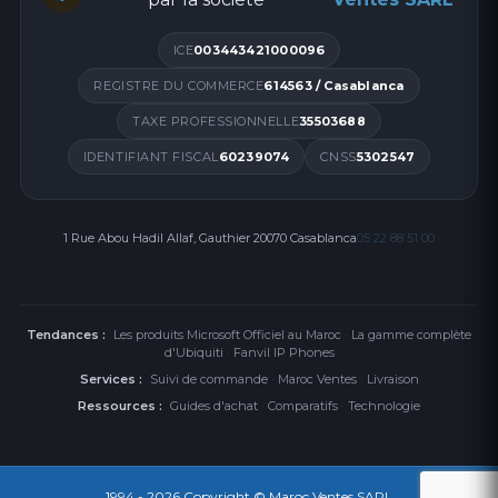
ICE
003443421000096
REGISTRE DU COMMERCE
614563 / Casablanca
TAXE PROFESSIONNELLE
35503688
IDENTIFIANT FISCAL
60239074
CNSS
5302547
1 Rue Abou Hadil Allaf, Gauthier 20070 Casablanca
05 22 88 51 00
Tendances :
Les produits Microsoft Officiel au Maroc
·
La gamme complète
d'Ubiquiti
·
Fanvil IP Phones
Services :
Suivi de commande
·
Maroc Ventes
·
Livraison
Ressources :
Guides d'achat
·
Comparatifs
·
Technologie
1994 - 2026
Copyright © Maroc Ventes SARL