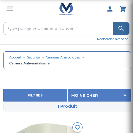
0 Produit 
Recherche avancée
Accueil
»
Sécurité
»
Caméras Analogiques
»
Caméra Antivandalisme
FILTRES
1 Produit