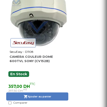
SecuEasy - D1108
CAMERA COULEUR DOME
600TVL SONY (CV152B)
En Stock
TTC
357,00 DH
HT
297,50 DH
Ajouter au panier
Comparer