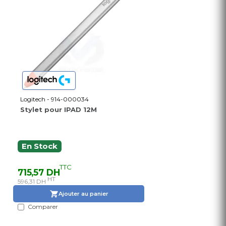
Logitech - 914-000034
Stylet pour IPAD 12M
En Stock
TTC
715,57 DH
HT
596,31 DH
Ajouter au panier
Comparer