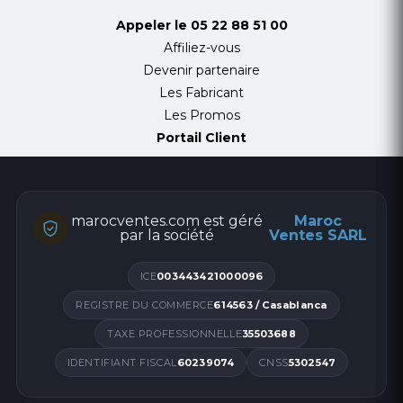
Appeler le
05 22 88 51 00
Affiliez-vous
Devenir partenaire
Les Fabricant
Les Promos
Portail Client
marocventes.com est géré
Maroc
par la société
Ventes SARL
ICE
003443421000096
REGISTRE DU COMMERCE
614563 / Casablanca
TAXE PROFESSIONNELLE
35503688
IDENTIFIANT FISCAL
60239074
CNSS
5302547