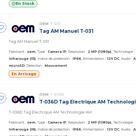
En Stock
OEM
T-031
Tag AM Manuel T-031
Tag AM Manuel T-031
:
:
:
:
Fabricant
oem
Type
Camera IP
Resolution
2 MP (1080p)
Technologie
:
:
:
Infrarouge (IR)
Indice de protection
IP66
Alimentation
12V DC
Audio
A
:
microSD
Detection
Mouvement
En Arrivage
OEM
T-036D
T-036D Tag Electrique AM Technolog
T-036D Tag Electrique AM Technologie AM
:
:
:
:
Fabricant
oem
Type
Camera IP
Resolution
2 MP (1080p)
Technologie
:
:
:
Infrarouge (IR)
Indice de protection
IP66
Alimentation
12V DC
Audio
A