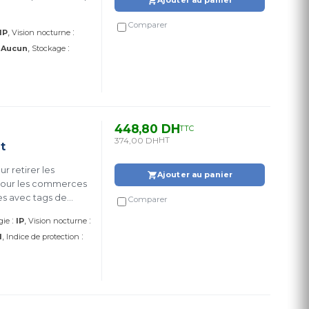
Comparer
:
IP
Vision nocturne
:
:
Aucun
Stockage
448,80 DH
TTC
374,00 DH
HT
t
r retirer les
Ajouter au panier
l pour les commerces
les avec tags de
Comparer
:
:
gie
IP
Vision nocturne
:
l
Indice de protection