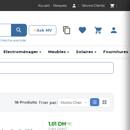
Accueil
Marques
Service Clients
0 Produit 0,00 D
⚡
Ask MV
0 Produit 0,00 DH
cherche avancée
Electroménager
Meubles
Solaires
Fournitures
▾
▾
▾
18 Produits
Trier par:
1,01 DH
TTC
0,84 DH
HT