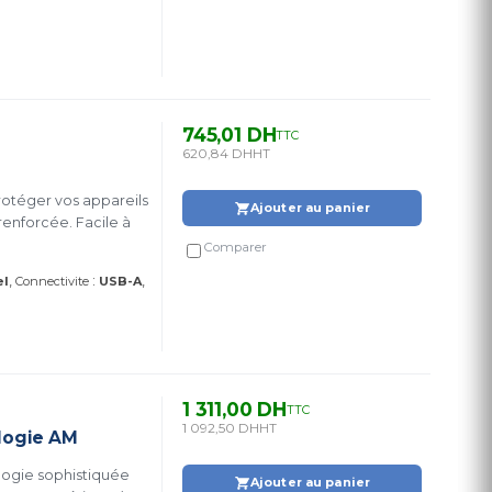
745,01 DH
TTC
620,84 DH
HT
rotéger vos appareils
Ajouter au panier
 renforcée. Facile à
Comparer
:
el
Connectivite
USB-A
1 311,00 DH
TTC
1 092,50 DH
HT
logie AM
Ajouter au panier