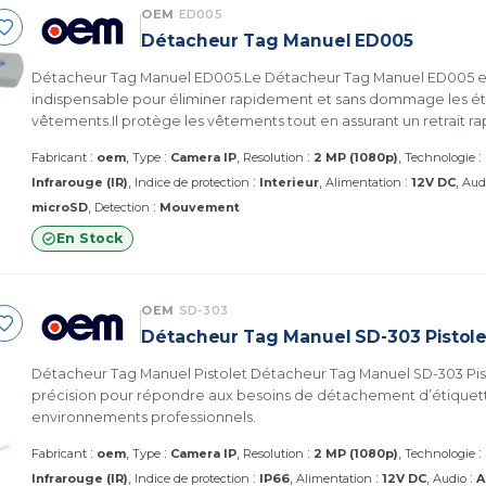
OEM
ED005
Détacheur Tag Manuel ED005
Détacheur Tag Manuel ED005.Le Détacheur Tag Manuel ED005 est
indispensable pour éliminer rapidement et sans dommage les éti
vêtements.Il protège les vêtements tout en assurant un retrait ra
dispositifs de sécurité.
:
:
:
:
Fabricant
oem
Type
Camera IP
Resolution
2 MP (1080p)
Technologie
:
:
Infrarouge (IR)
Indice de protection
Interieur
Alimentation
12V DC
Aud
:
microSD
Detection
Mouvement
En Stock
OEM
SD-303
Détacheur Tag Manuel SD-303 Pistole
Détacheur Tag Manuel Pistolet Détacheur Tag Manuel SD-303 Pi
précision pour répondre aux besoins de détachement d’étiquett
environnements professionnels.
:
:
:
:
Fabricant
oem
Type
Camera IP
Resolution
2 MP (1080p)
Technologie
:
:
:
Infrarouge (IR)
Indice de protection
IP66
Alimentation
12V DC
Audio
A