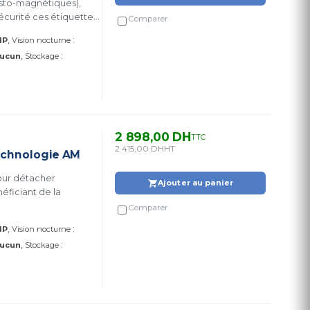
usto-magnétiques),
écurité ces étiquettes
Comparer
:
IP
Vision nocturne
:
ucun
Stockage
2 898,00 DH
TTC
2 415,00 DH
HT
echnologie AM
Ajouter au panier
éficiant de la
Comparer
:
IP
Vision nocturne
:
ucun
Stockage