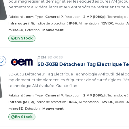
pour magnétiser et démagnétiser les étiquettes dures AM (aco
permettant aux détaillants et aux entrepôts de retirer en toute s
des marchandises sans les endommager.
:
:
:
:
Fabricant
oem
Type
Camera IP
Resolution
2 MP (1080p)
Technologie
:
:
:
Infrarouge (IR)
Indice de protection
IP66
Alimentation
12V DC
Audio
A
:
microSD
Detection
Mouvement
En Stock
OEM
SD-303B
SD-303B Détacheur Tag Electrique T
SD-303B Détacheur Tag Electrique Technologie AMl'outil idéal pour détacher
rapidement et simplement les étiquettes de sécurité rigides. Bén
technologie AM évoluée. Grantie 1 an
:
:
:
:
Fabricant
oem
Type
Camera IP
Resolution
2 MP (1080p)
Technologie
:
:
:
Infrarouge (IR)
Indice de protection
IP66
Alimentation
12V DC
Audio
A
:
microSD
Detection
Mouvement
En Stock