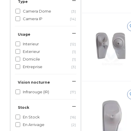
Type
Camera Dome
[3]
Camera IP
[14]
Usage
Interieur
[12]
Exterieur
[1]
Domicile
[1]
Entreprise
[3]
Vision nocturne
Infrarouge (IR)
[17]
Stock
En Stock
[16]
En Arrivage
[2]