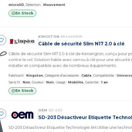
:
microSD
Detection
Mouvement
En Stock
KINGSTON
K64440WW
Câble de sécurité Slim N17 2.0 à clé
Câble de sécurité Slim N17 2.0 à clé de Kensington, conçu pour p
contre le vol. Solution fiable avec verrou à clé pour une sécurité
installer et compatible avec de nombreux équipements.
:
:
:
Fabricant
Kingston
Categorie d'accessoire
Cable
Compatibilite
Univers
:
:
:
:
Sans fil
Non
Couleur
Noir
Usage
Mobilite
Garantie
1 an
En Stock
OEM
SD-203
SD-203 Désactiveur Etiquette Techno
SD-203 Désactiveur Etiquette Technologie AM.Utilise une technologie sophistiquée