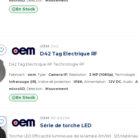
:
microSD
Detection
Mouvement
En Stock
OEM
D42
D42 Tag Electrique RF
D42 Tag Electrique RF Technologie RF
:
:
:
:
Fabricant
oem
Type
Camera IP
Resolution
2 MP (1080p)
Technologie
:
:
:
Infrarouge (IR)
Indice de protection
IP66
Alimentation
12V DC
Audio
A
:
microSD
Detection
Mouvement
En Stock
OEM
KP-6629A
Série de torche LED
Torche LED Efficacité lumineuse de la lampe (lm/W) : 125 Matériau