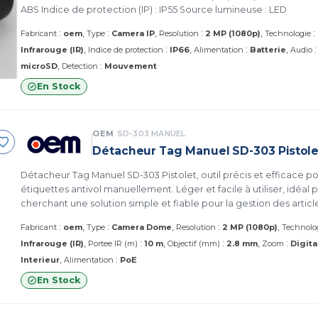
ABS Indice de protection (IP) : IP55 Source lumineuse : LED
:
:
:
:
Fabricant
oem
Type
Camera IP
Resolution
2 MP (1080p)
Technologie
:
:
Infrarouge (IR)
Indice de protection
IP66
Alimentation
Batterie
Audio
:
microSD
Detection
Mouvement
En Stock
OEM
SD-303 MANUEL
Détacheur Tag Manuel SD-303 Pistole
Détacheur Tag Manuel SD-303 Pistolet, outil précis et efficace pou
étiquettes antivol manuellement. Léger et facile à utiliser, idéa
cherchant une solution simple et fiable pour la gestion des artic
sécurité.
:
:
:
Fabricant
oem
Type
Camera Dome
Resolution
2 MP (1080p)
Technolo
:
:
:
Infrarouge (IR)
Portee IR (m)
10 m
Objectif (mm)
2.8 mm
Zoom
Digita
:
Interieur
Alimentation
PoE
En Stock