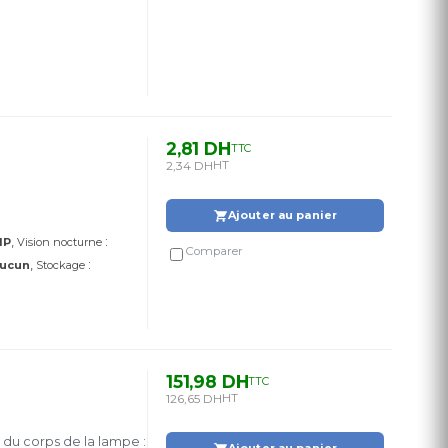
2,81 DH
TTC
2,34 DH
HT
Ajouter au panier
:
IP
Vision nocturne
Comparer
:
ucun
Stockage
151,98 DH
TTC
126,65 DH
HT
 du corps de la lampe :
Ajouter au panier