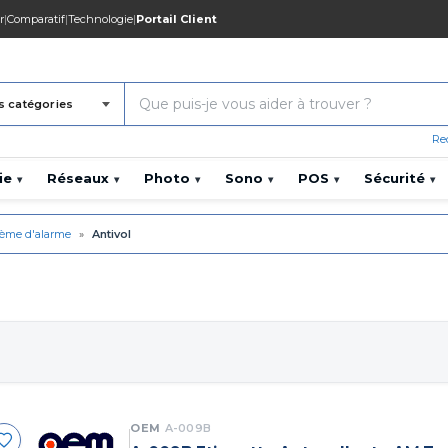
r
|
Comparatif
|
Technologie
|
Portail Client
s catégories
Re
ie
Réseaux
Photo
Sono
POS
Sécurité
▾
▾
▾
▾
▾
▾
tème d'alarme
»
Antivol
OEM
A-009B