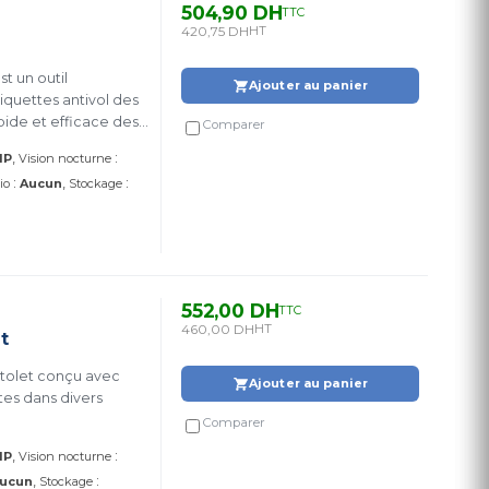
504,90 DH
TTC
420,75 DH
HT
 un outil
Ajouter au panier
quettes antivol des
pide et efficace des
Comparer
:
IP
Vision nocturne
:
:
io
Aucun
Stockage
552,00 DH
TTC
460,00 DH
HT
t
stolet conçu avec
Ajouter au panier
es dans divers
Comparer
:
IP
Vision nocturne
:
ucun
Stockage