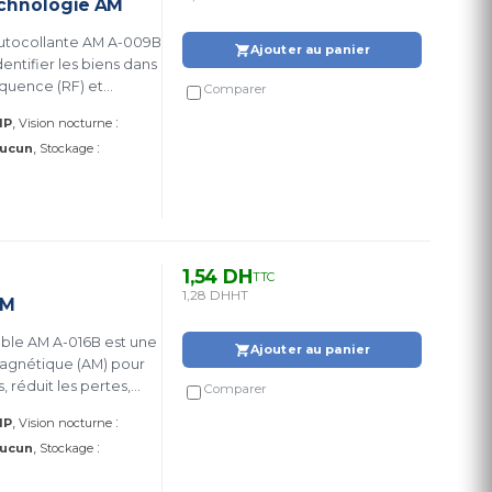
echnologie AM
Autocollante AM A-009B
Ajouter au panier
entifier les biens dans
quence (RF) et
Comparer
:
IP
Vision nocturne
:
ucun
Stockage
1,54 DH
TTC
1,28 DH
HT
AM
Ajouter au panier
-magnétique (AM) pour
, réduit les pertes,
Comparer
fs.
:
IP
Vision nocturne
:
ucun
Stockage