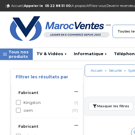
|
🏠 Accueil
|
Appeler le
05 22 88 51 00
|
A propos
|
Affiliez-vous
|
Devenir revendeu
Toutes le
Tous nos
TV & Vidéos
Informatique
Téléphon
▾
▾
produits
Accueil
»
Sécurité
»
Sys
Filtrer les résultats par
Fabricant
Kingston
[1]
Masquer les filtres
oem
[17]
Fabricant