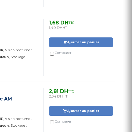
1,68 DH
TTC
1,40 DH
HT
Ajouter au panier
:
IP
Vision nocturne
Comparer
:
ucun
Stockage
2,81 DH
TTC
2,34 DH
HT
ie AM
Ajouter au panier
:
IP
Vision nocturne
Comparer
:
ucun
Stockage