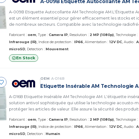
A-009B Etiquette Autocollante AM T
A-009B Etiquette Autocollante AM Technologie AM.L'Étiquette 
est un élément essentiel pour gérer efficacement les stocks et id
de nombreux secteurs. Compatible avec la technologie radiofré
acoustique magnétostrictive (AM)
:
:
:
:
Fabricant
oem
Type
Camera IP
Resolution
2 MP (1080p)
Technologie
:
:
:
Infrarouge (IR)
Indice de protection
IP66
Alimentation
12V DC
Audio
A
:
microSD
Detection
Mouvement
En Stock
OEM
A-D16B
Etiquette Insérable AM Technologie 
A-D16B Etiquette Insérable AM Technologie AM. L'étiquette insérable AM ​​A-016B est une
solution antivol sophistiquée qui utilise la technologie acousto
protéger les articles de valeur. Elle assure la sécurité des produits
améliore l'efficacité opérationnelle et simplifie la gestion des acti
:
:
:
:
Fabricant
oem
Type
Camera IP
Resolution
2 MP (1080p)
Technologie
:
:
:
Infrarouge (IR)
Indice de protection
IP66
Alimentation
12V DC
Audio
A
:
microSD
Detection
Humain