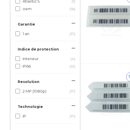
Atlantic's
[1]
oem
[16]
Garantie
1 an
[17]
Indice de protection
Interieur
[4]
IP66
[13]
Resolution
2 MP (1080p)
[17]
Technologie
IP
[17]