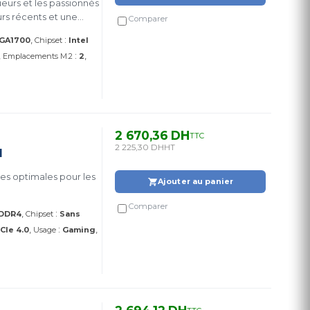
eurs et les passionnés
urs récents et une
Comparer
:
LGA1700
Chipset
Intel
:
Emplacements M.2
2
2 670,36 DH
TTC
2 225,30 DH
HT
I
es optimales pour les
Ajouter au panier
Comparer
:
DDR4
Chipset
Sans
:
CIe 4.0
Usage
Gaming