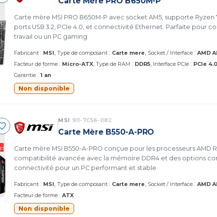
Carte Mère PRO B650M-P
Carte mère MSI PRO B650M-P avec socket AM5, supporte Ryzen
ports USB 3.2, PCIe 4.0, et connectivité Ethernet. Parfaite pour c
travail ou un PC gaming.
:
:
:
Fabricant
MSI
Type de composant
Carte mere
Socket / Interface
AMD A
:
:
:
Facteur de forme
Micro-ATX
Type de RAM
DDR5
Interface PCIe
PCIe 4.
:
Garantie
1 an
Non disponible
MSI
911-7C56-082
Carte Mère B550-A-PRO
Carte mère MSI B550-A-PRO conçue pour les processeurs AMD Ry
compatibilité avancée avec la mémoire DDR4 et des options c
connectivité pour un PC performant et stable.
:
:
:
Fabricant
MSI
Type de composant
Carte mere
Socket / Interface
AMD 
:
Facteur de forme
ATX
Non disponible