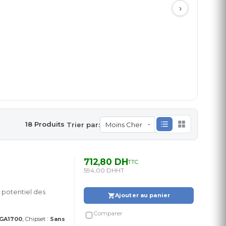
›
18 Produits
Trier par:
712,80 DH
TTC
594,00 DH
HT
 potentiel des
Ajouter au panier
Comparer
:
LGA1700
Chipset
Sans