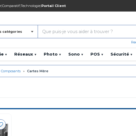
r
|
Comparatif
|
Technologie
|
Portail Client
s catégories
Re
ie
Réseaux
Photo
Sono
POS
Sécurité
▾
▾
▾
▾
▾
▾
Composants
»
Cartes Mère