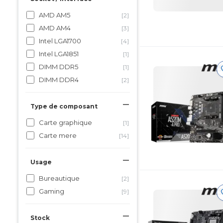
AMD AM5
[2]
AMD AM4
[3]
Intel LGA1700
[4]
Intel LGA1851
[1]
DIMM DDR5
[1]
DIMM DDR4
[2]
Type de composant
Carte graphique
[1]
Carte mere
[14]
Usage
Bureautique
[2]
Gaming
[9]
Stock