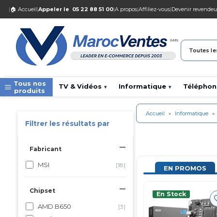
|
🏠 Accueil
|
Appeler le
05 22 88 51 00
|
A propos
|
Affiliez-vous
|
Devenir revendeu
Toutes le
Tous nos
TV & Vidéos
Informatique
Téléphon
▾
▾
produits
Accueil
»
Informatique
»
Filtrer les résultats par
Fabricant
MSI
[18]
EN PROMOS
Chipset
En Stock
AMD B650
[3]