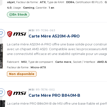
:
:
:
objet
Facteur de forme
ATX
Type de RAM
DDR4
Certification 80 PLUS
G
:
:
4.0
Usage
Gaming
Garantie
1 an
En Stock
MSI
911-7C96-063
Carte Mère A520M-A-PRO
La carte mère A520M-A-PRO offre une base solide pour construi
avec un chipset AMD A520. Compatible avec les processeurs AMD
une connectivité efficace et une stabilité optimale pour un usa
multimédia.
:
:
:
Fabricant
MSI
Type de composant
Carte mere
Socket / Interface
AMD 
:
Facteur de forme
Micro-ATX
Non disponible
MSI
911-7E76-002
Carte Mère PRO B840M-B
La carte mère PRO B840M-B de MSI offre une base fiable et per