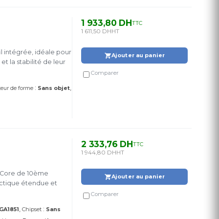
1 933,80 DH
TTC
1 611,50 DH
HT
l intégrée, idéale pour
Ajouter au panier
t la stabilité de leur
Comparer
:
teur de forme
Sans objet
2 333,76 DH
TTC
1 944,80 DH
HT
l Core de 10ème
Ajouter au panier
ctique étendue et
Comparer
:
LGA1851
Chipset
Sans