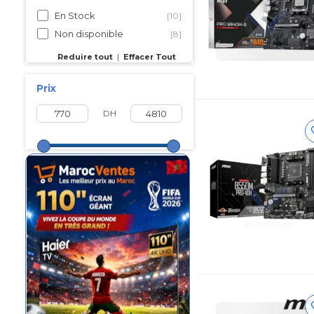
En Stock
[10]
Non disponible
[8]
Reduire tout
|
Effacer Tout
Prix
DH
Maroc FiFa 2026
Les prix ouf sur
la gamme
Hisense
Maroc