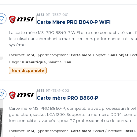
MSI
911-7E57-001
Carte Mère PRO B840-P WIFI
La carte mère MSI PRO B840-P WIFI offre une connectivité sans fi
les utilisateurs cherchant à maximiser leurs performances réseau e
système.
:
:
:
Fabricant
MSI
Type de composant
Carte mere
Chipset
Sans objet
Fac
:
:
Usage
Bureautique
Garantie
1 an
Non disponible
MSI
911-7E41-002
Carte mère PRO B860-P
Carte mère MSI PRO B860-P, compatible avec processeurs Inte
génération, socket LGA 1200. Supporte la mémoire DDR4, conne
fonctionnalités avancées pour PC professionnel ou de bureau.
:
:
:
Fabricant
MSI
Type de composant
Carte mere
Socket / Interface
Intel 