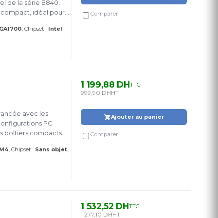
l de la série B840,
 compact, idéal pour
Comparer
:
LGA1700
Chipset
Intel
1 199,88 DH
TTC
999,90 DH
HT
vancée avec les
Ajouter au panier
onfigurations PC
es boîtiers compacts
Comparer
ofessionnels.
:
AM4
Chipset
Sans objet
1 532,52 DH
TTC
1 277,10 DH
HT