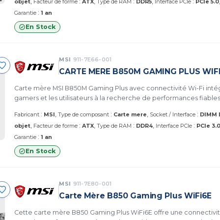
:
:
:
objet
Facteur de forme
ATX
Type de RAM
DDR5
Interface PCIe
PCIe 5.0
:
Garantie
1 an
En Stock
MSI
911-7E66-001
CARTE MERE B850M GAMING PLUS WIF
Carte mère MSI B850M Gaming Plus avec connectivité Wi-Fi intég
gamers et les utilisateurs à la recherche de performances fiables
:
:
:
Fabricant
MSI
Type de composant
Carte mere
Socket / Interface
DIMM 
:
:
:
objet
Facteur de forme
ATX
Type de RAM
DDR4
Interface PCIe
PCIe 3.
:
Garantie
1 an
En Stock
MSI
911-7E80-001
Carte Mère B850 Gaming Plus WiFi6E
Cette carte mère B850 Gaming Plus WiFi6E offre une connectivi