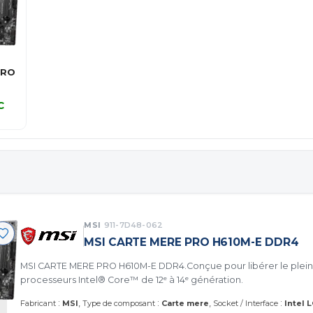
PRO
C
C
MSI
911-7D48-062
MSI CARTE MERE PRO H610M-E DDR4
MSI CARTE MERE PRO H610M-E DDR4.Conçue pour libérer le plein
processeurs Intel® Core™ de 12ᵉ à 14ᵉ génération.
:
:
:
Fabricant
MSI
Type de composant
Carte mere
Socket / Interface
Intel 