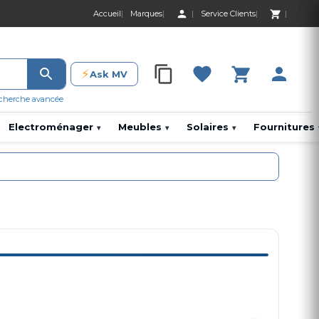
Accueil
Marques
Service Clients
0 Produit 0,00 D
⚡
Ask MV
0 Produit 0,00 DH
cherche avancée
Electroménager
Meubles
Solaires
Fournitures
▾
▾
▾