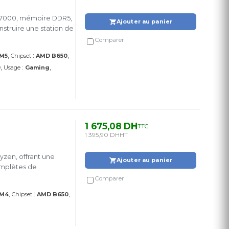
 7000, mémoire DDR5,
Ajouter au panier
onstruire une station de
Comparer
:
M5
Chipset
AMD B650
:
0
Usage
Gaming
1 675,08 DH
TTC
1 395,90 DH
HT
zen, offrant une
Ajouter au panier
omplètes de
Comparer
:
AM4
Chipset
AMD B650