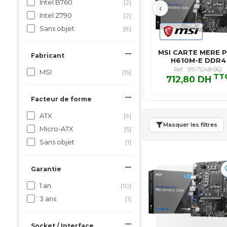
Intel B760
[2]
‹
Intel Z790
[2]
Sans objet
[8]
MSI CARTE MERE 
Fabricant
H610M-E DDR4
Réf. : 911-7D48-062
MSI
[15]
TT
712,80 DH
712,80 DH TT
Facteur de forme
ATX
[9]
Masquer les filtres
Micro-ATX
[5]
Sans objet
[1]
Garantie
1 an
[10]
3 ans
[1]
Socket / Interface