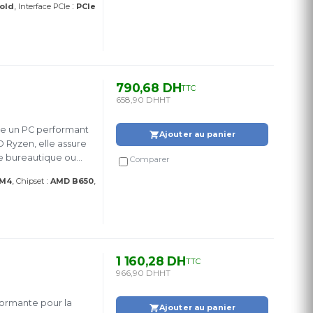
:
old
Interface PCIe
PCIe
790,68 DH
TTC
658,90 DH
HT
re un PC performant
Ajouter au panier
 Ryzen, elle assure
ge bureautique ou
Comparer
:
AM4
Chipset
AMD B650
1 160,28 DH
TTC
966,90 DH
HT
formante pour la
Ajouter au panier