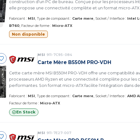
construction d'un PC de bureau. Conçue pour les processeurs Inte
elle propose une connectivité complète et un format micro-ATX
les configurations polyvalentes.
:
:
:
Fabricant
MSI
Type de composant
Carte mere
Socket / Interface
Intel 
:
B760
Facteur de forme
Micro-ATX
Non disponible
MSI
911-7C95-084
Carte Mère B550M PRO-VDH
Cette carte mère MSI B550M PRO-VDH offre une compatibilité a
processeurs AMD Ryzen et une connectivité complète pour les c
performantes. Son format micro-ATX facilite l'intégration dans d
tout en offrant des fonctionnalités essentielles pour gamers et pr
:
:
:
Fabricant
MSI
Type de composant
Carte mere
Socket / Interface
AMD 
:
Facteur de forme
Micro-ATX
En Stock
MSI
911-7E27-007