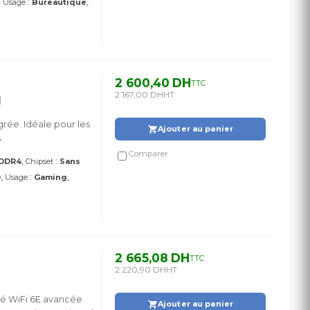
:
Usage
Bureautique
2 600,40 DH
TTC
2 167,00 DH
HT
I
rée. Idéale pour les
Ajouter au panier
.
Comparer
:
DDR4
Chipset
Sans
:
0
Usage
Gaming
2 665,08 DH
TTC
2 220,90 DH
HT
té WiFi 6E avancée
Ajouter au panier