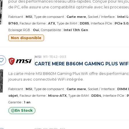
pour des performances réseau ultra-rapides. Conçue pour les jou
de PC, elle assure une compatibilité optimale avec les processe
gestion efficace des composants.
:
:
:
Fabricant
MSI
Type de composant
Carte mere
Socket / Interface
Intel 
:
:
:
B760
Facteur de forme
ATX
Type de RAM
DDR5
Interface PCIe
PCIe 5.0
:
:
Eclairage RGB
Oui
Compatibilite
Intel 13th Gen
Non disponible
MSI
911-7E42-003
CARTE MERE B860M GAMING PLUS WIF
La carte mère MSI B860M Gaming Plus Wifi offre des performanc
joueurs avec connectivité WiFi intégrée.
:
:
:
Fabricant
MSI
Type de composant
Carte mere
Socket / Interface
DIMM 
:
:
:
objet
Facteur de forme
Micro-ATX
Type de RAM
DDR4
Interface PCIe
P
:
Garantie
1 an
En Stock