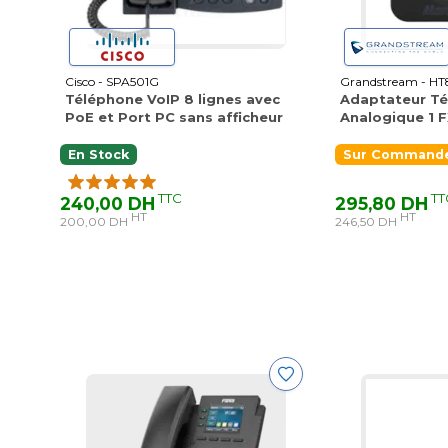
Cisco - SPA501G
Grandstream - HT
Téléphone VoIP 8 lignes avec
Adaptateur Té
PoE et Port PC sans afficheur
Analogique 1 FX
En Stock
Sur Commande
TTC
TT
240,00 DH
295,80 DH
HT
HT
200,00 DH
246,50 DH