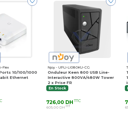
i-Flex
Njoy - UPLI-LI080KU-CG
 Ports 10/100/1000
Onduleur Keen 800 USB Line-
abit Ethernet
Interactive 800VA/480W Tower
2 x Prise FR
En Stock
C
TTC
726,00 DH
7
HT
605,00 DH
6