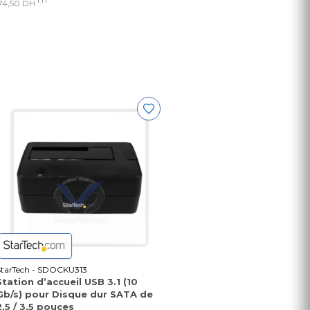
74,50 DH
StarTech - SDOCKU313
Station d’accueil USB 3.1 (10
Gb/s) pour Disque dur SATA de
2,5 / 3,5 pouces