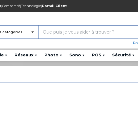
r
|
Comparatif
|
Technologie
|
Portail Client
s catégories
Re
ie
Réseaux
Photo
Sono
POS
Sécurité
▾
▾
▾
▾
▾
▾