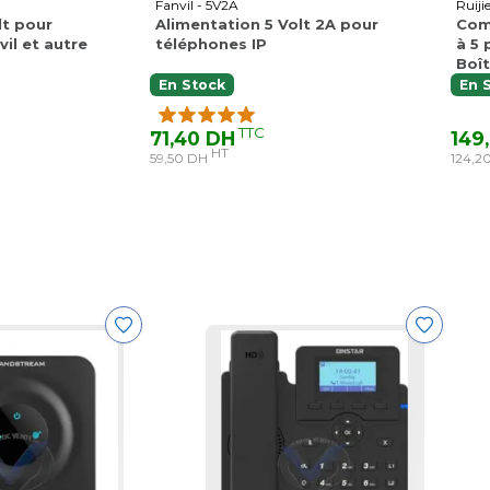
Fanvil - 5V2A
Ruij
lt pour
Alimentation 5 Volt 2A pour
Com
il et autre
téléphones IP
à 5 
Boît
En Stock
En 
TTC
71,40 DH
149
HT
59,50 DH
124,2