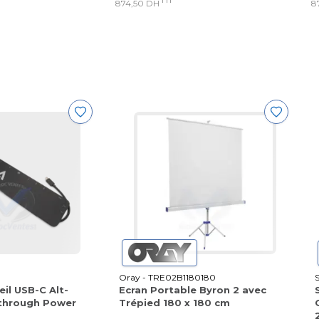
874,50 DH
8
Oray - TRE02B1180180
eil USB-C Alt-
Ecran Portable Byron 2 avec
through Power
Trépied 180 x 180 cm