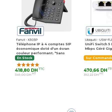
Fanvil - X303P
Ubiquiti - USW-FL
Téléphone IP à 4 comptes SIP
UniFi Switch 5
économique doté d'un écran
Mbps Géré Gig
couleur performant. *Sans
Alimentation
En Stock
Sur Commande 
TTC
TT
418,80 DH
470,66 DH
HT
HT
349,00 DH
392,22 DH