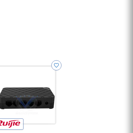
Fanvil X4 30 BLF
Ecran LCD 2,8’’ Couleur, 4
Lignes SIP, 30 Boutton
(BLF)
Déstockage remise 65%
Cisco SPA501G Vendue a
50% de perte. Stock limité
Gamme complete Hikvision
Toute les produis HikVision a
es prix imbattable
Havit Maroc
Les produits Havit sont
Disponible au Maroc
Ubiquity Maroc
Découvrez La Gamme
Ubiquiti Au meilleurs prix au
Maroc
Panneaux Solaires
Panneaux Solaires
Photovoltaïques
Polycristallins au Maroc a
Imprimantes a badge
des prix imbattable
La résolution parfaite pour
les Pass vaccinal, Badge
Employée ou autre
Usw-entreprise-24-POE