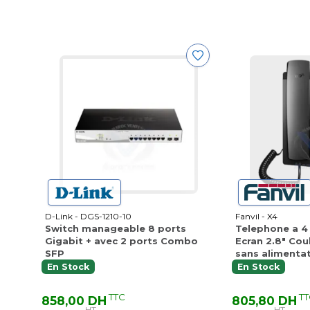
D-Link - DGS-1210-10
Fanvil - X4
Switch manageable 8 ports
Telephone a 4
Gigabit + avec 2 ports Combo
Ecran 2.8" Cou
SFP
sans alimenta
En Stock
En Stock
TTC
TT
858,00 DH
805,80 DH
HT
HT