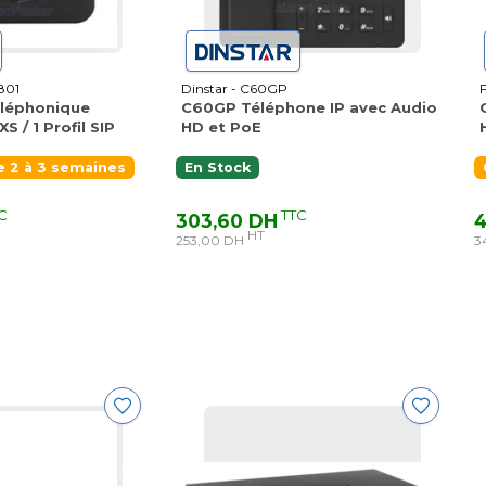
801
Dinstar - C60GP
léphonique
C60GP Téléphone IP avec Audio
S / 1 Profil SIP
HD et PoE
 2 à 3 semaines
En Stock
C
TTC
303,60 DH
4
HT
253,00 DH
3