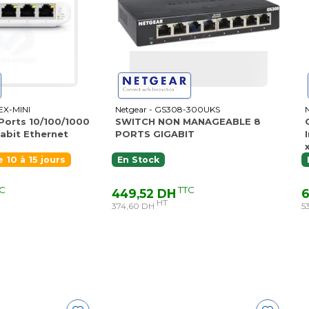
EX-MINI
Netgear - GS308-300UKS
 Ports 10/100/1000
SWITCH NON MANAGEABLE 8
abit Ethernet
PORTS GIGABIT
10 à 15 jours
En Stock
C
TTC
449,52 DH
6
HT
374,60 DH
5