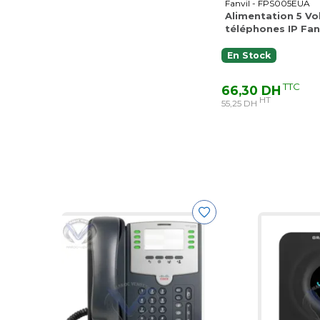
Fanvil - FPS005EUA
Alimentation 5 Vo
téléphones IP Fanv
En Stock
TTC
66,30 DH
HT
55,25 DH