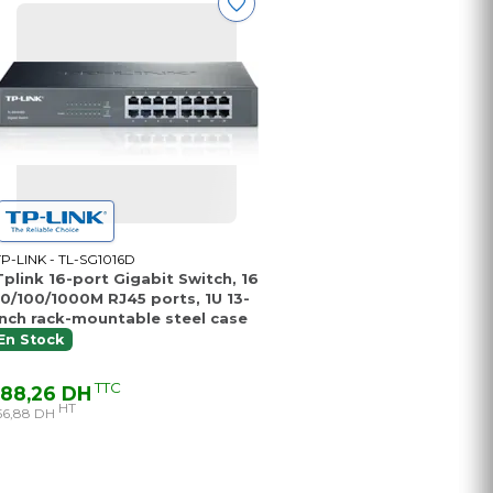
TP-LINK - TL-SG1016D
Tplink 16-port Gigabit Switch, 16
10/100/1000M RJ45 ports, 1U 13-
inch rack-mountable steel case
En Stock
TTC
88,26 DH
HT
56,88 DH