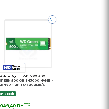
Western Digital - WDS500G4G0E
GREEN 500 GB SN3000 NVME -
GEN4 X4 UP TO 5000MB/S
En Stock
TTC
 049,40 DH
HT