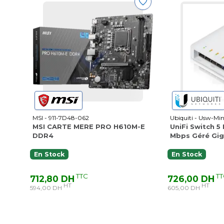
MSI - 911-7D48-062
Ubiquiti - Usw-Min
MSI CARTE MERE PRO H610M-E
UniFi Switch 5
DDR4
Mbps Géré Gig
En Stock
En Stock
TTC
TT
712,80 DH
726,00 DH
HT
HT
594,00 DH
605,00 DH