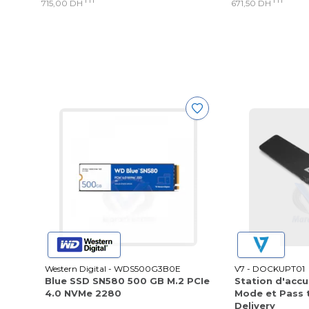
715,00 DH
671,50 DH
Western Digital - WDS500G3B0E
V7 - DOCKUPT01
Blue SSD SN580 500 GB M.2 PCIe
Station d'accu
4.0 NVMe 2280
Mode et Pass 
Delivery