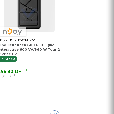
Njoy - UPLI-LI060KU-CG
Onduleur Keen 600 USB Ligne
Interactive 600 VA/360 W Tour 2
x Prise FR
En Stock
TTC
46,80 DH
HT
39,00 DH