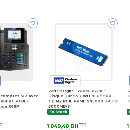
Western Digital - WDS500G4B0E
 comptes SIP avec
Disque Dur SSD WD BLUE 500
leur et 30 BLF
GB M2 PCIE NVME SN5000 UP TO
tion X4SP
5000MB/S
En Stock
C
TTC
1 049,40 DH
1
HT