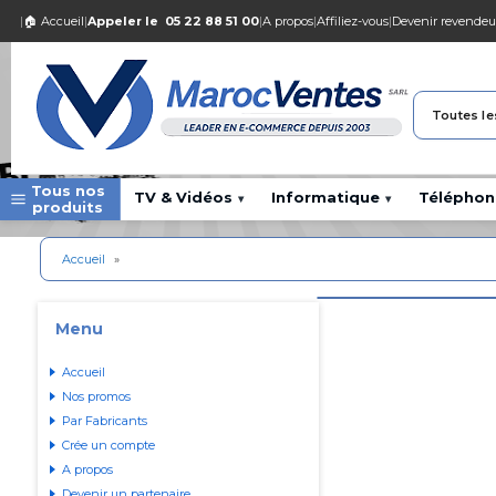
|
🏠 Accueil
|
Appeler le
05 22 88 51 00
|
A propos
|
Affiliez-vous
|
Devenir revendeu
Toutes le
Tous nos
TV & Vidéos
Informatique
Téléphon
▾
▾
produits
Accueil
»
Menu
Accueil
Nos promos
Par Fabricants
Crée un compte
A propos
Devenir un partenaire