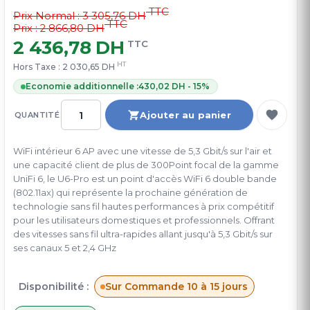
TTC
Prix Normal :
3 305,76 DH
TTC
Prix : 2 866,80 DH
2 436,78 DH
TTC
HT
Hors Taxe :
2 030,65 DH
Economie additionnelle :
430,02 DH - 15%
Ajouter au panier
QUANTITÉ
WiFi intérieur 6 AP avec une vitesse de 5,3 Gbit/s sur l'air et
une capacité client de plus de 300Point focal de la gamme
UniFi 6, le U6-Pro est un point d'accès WiFi 6 double bande
(802.11ax) qui représente la prochaine génération de
technologie sans fil hautes performances à prix compétitif
pour les utilisateurs domestiques et professionnels. Offrant
des vitesses sans fil ultra-rapides allant jusqu'à 5,3 Gbit/s sur
ses canaux 5 et 2,4 GHz
Disponibilité :
Sur Commande 10 à 15 jours