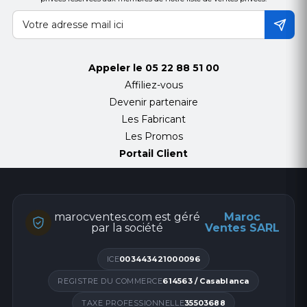
Alimentation PoE : Passif 48V 0.65A ou 48V 802.3at
(Injecteur PoE non fourni)
Dimensions : 220 x 48 mm
Poids
800 g (930 g avec kit de fixation)
Appeler le
05 22 88 51 00
Températures de fonctionnement
-30 à 60°C
Affiliez-vous
Certifications : CE, FCC, IC
Devenir partenaire
Les Fabricant
Les Promos
Portail Client
marocventes.com est géré
Maroc
par la société
Ventes SARL
ICE
003443421000096
REGISTRE DU COMMERCE
614563 / Casablanca
TAXE PROFESSIONNELLE
35503688