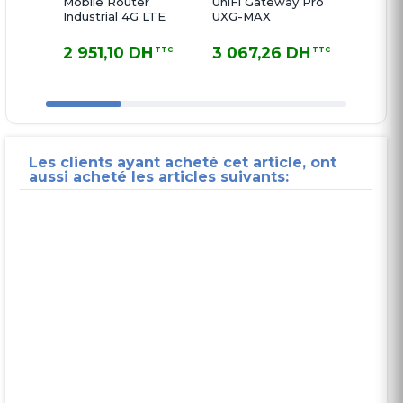
Mobile Router
UniFi Gateway Pro
UniFi 
Industrial 4G LTE
UXG-MAX
en permanence.
Sans contrôleur les points d'accès fonctionneront
2 951,10 DH
3 067,26 DH
3 16
TTC
TTC
mais l'accès Guest, le portail captif et
2 951,10 DH TTC
3 067,26 DH TTC
3 164,9
l'enregistrement des logs système seront
indisponibles.
Les clients ayant acheté cet article, ont
aussi acheté les articles suivants: