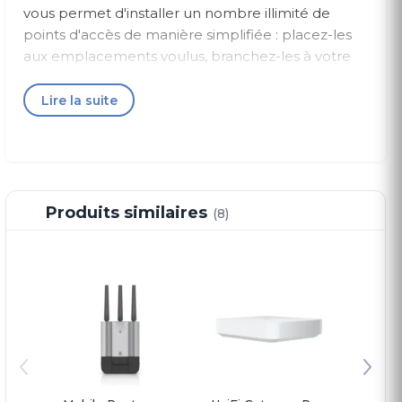
vous permet d'installer un nombre illimité de
points d'accès de manière simplifiée : placez-les
aux emplacements voulus, branchez-les à votre
réseau filaire, ils apparaissent instantanément
dans la liste du logiciel de gestion. Vous pouvez
Lire la suite
ainsi créer en toute simplicité un réseau unifié qui
permet une utilisation transparente, même en
mouvement (roaming).
Logiciel intuitif
Produits similaires
(8)
Installé en quelques secondes, le logiciel UniFi
Controller vous permet de manager à distance les
points d'accès, de gérer les accès: fonctionnalité
de hotspot avec accès Guest.
Pour exploiter les fonctionnalités des points
d'accès Unifi, le contrôleur logiciel doit être
installé sur un ordinateur du réseau et fonctionner