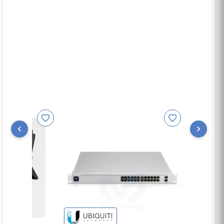
Performances WiFi
Compatible 802.11a/b/g/n/ac, UniFi intègre la
technologie 802.11ac 4x4 MU-MIMO et OFDM
permettant d'atteindre un débit théorique
cumulé de 3000 Mbps.