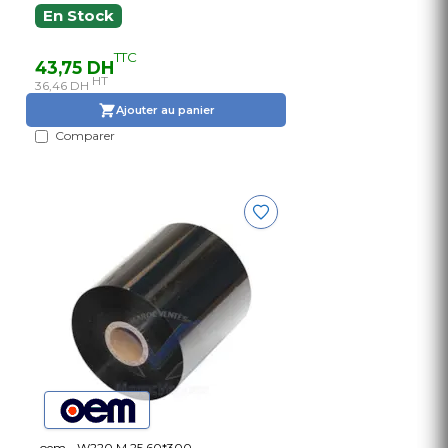
En Stock
TTC
43,75 DH
HT
36,46 DH
Ajouter au panier
Comparer
oem - W220 M.25 60*300