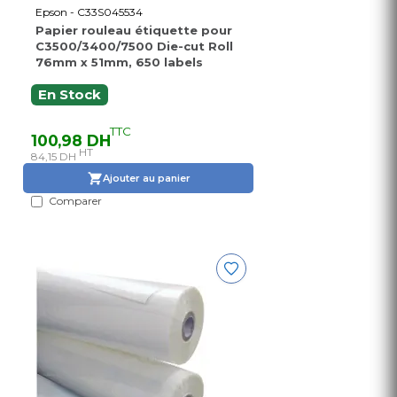
Epson - C33S045534
Papier rouleau étiquette pour
C3500/3400/7500 Die-cut Roll
76mm x 51mm, 650 labels
En Stock
TTC
100,98 DH
HT
84,15 DH
Ajouter au panier
Comparer