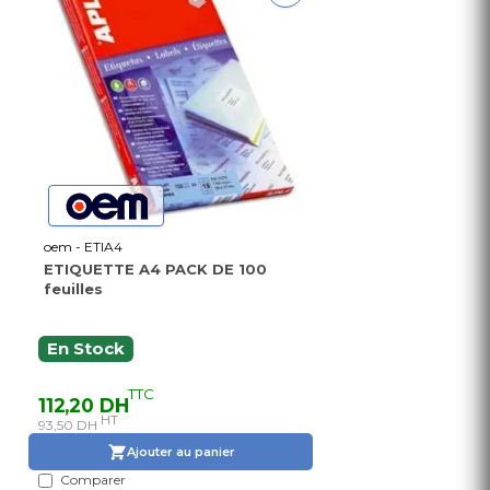
oem - ETIA4
ETIQUETTE A4 PACK DE 100
feuilles
En Stock
TTC
112,20 DH
HT
93,50 DH
Ajouter au panier
Comparer