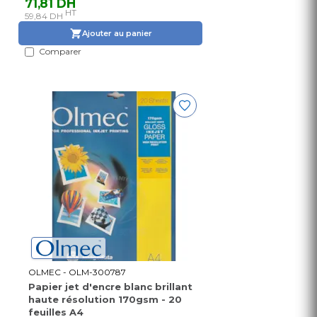
71,81 DH
HT
59,84 DH
Ajouter au panier
Comparer
OLMEC - OLM-300787
Papier jet d'encre blanc brillant
haute résolution 170gsm - 20
feuilles A4