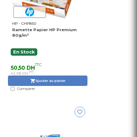
HP - CHP850
Ramette Papier HP Premium
80g/m²
En Stock
TTC
50,50 DH
HT
42,08 DH
Ajouter au panier
Comparer