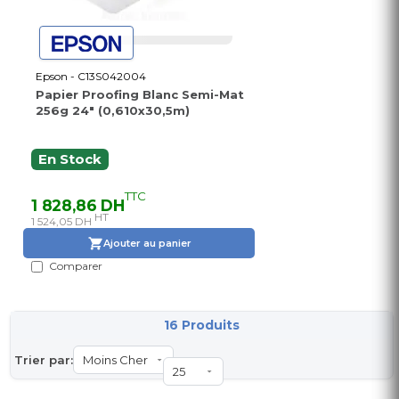
Epson - C13S042004
Papier Proofing Blanc Semi-Mat
256g 24" (0,610x30,5m)
En Stock
TTC
1 828,86 DH
HT
1 524,05 DH
Ajouter au panier
Comparer
16 Produits
Trier par: