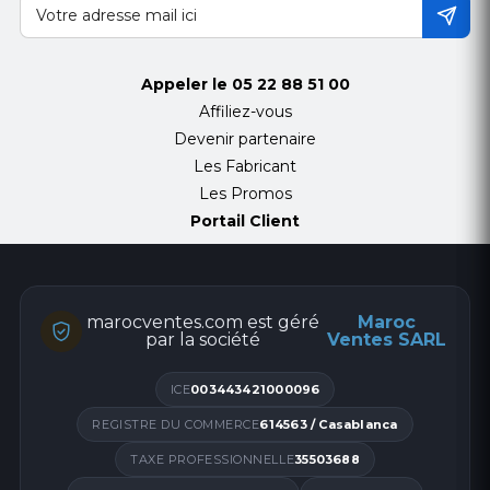
Appeler le
05 22 88 51 00
Affiliez-vous
Devenir partenaire
Les Fabricant
Les Promos
Portail Client
marocventes.com est géré
Maroc
par la société
Ventes SARL
ICE
003443421000096
REGISTRE DU COMMERCE
614563 / Casablanca
TAXE PROFESSIONNELLE
35503688