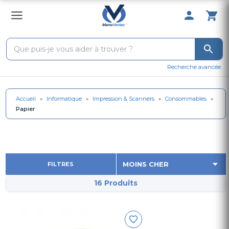
0 Produit 
Recherche avancée
Accueil
»
Informatique
»
Impression & Scanners
»
Consommables
»
Papier
FILTRES
16 Produits