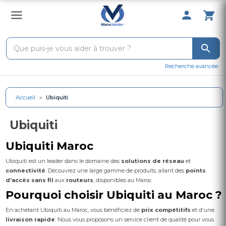
0 Produit 
Recherche avancée
Accueil
»
Ubiquiti
Ubiquiti
Ubiquiti Maroc
Ubiquiti est un leader dans le domaine des
solutions de réseau
et
connectivité
. Découvrez une large gamme de produits, allant des
points
d'accès sans fil
aux
routeurs
, disponibles au Maroc.
Pourquoi choisir Ubiquiti au Maroc ?
En achetant Ubiquiti au Maroc, vous bénéficiez de
prix compétitifs
et d'une
livraison rapide
. Nous vous proposons un service client de qualité pour vous