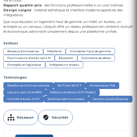
via le cloud.
Rapport qualité-prix
: des fonctions professionnelles à un coût maîtrisé.
Design soigné
: matériel esthétique et interface moderne appréciés des
intégrateurs.
Que vous équipiez un logement haut de gamme, un hôtel, un bureau, un
entrepôt ou un campus, Ubiquiti offre un réseau professionnel cohérent, évolutif
et économique, administré simplement depuis une plateforme unifiée.
Secteurs
Réseaux d'entreprise
Hôtellerie
Immobilier haut de gamme
Fournisseurs d'accès sans fil
Éducation
Commerce de détail
Entrepôts et logistique
Intégrateurs réseau
Technologies
Plateforme UniFi centralisée
Wi-Fi 6 et Wi-Fi 7
Alimentation PoE
Liaisons sans fil airMAX
Vidéosurveillance UniFi Protect
Contrôle d'accès UniFi
Switches administrables
Gestion cloud à distance
Réseaux
▾
Sécurité
▾