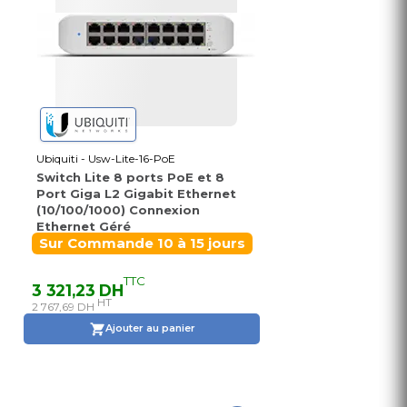
Ubiquiti - Usw-Lite-16-PoE
Switch Lite 8 ports PoE et 8
Port Giga L2 Gigabit Ethernet
(10/100/1000) Connexion
Ethernet Géré
Sur Commande 10 à 15 jours
TTC
3 321,23 DH
HT
2 767,69 DH
Ajouter au panier