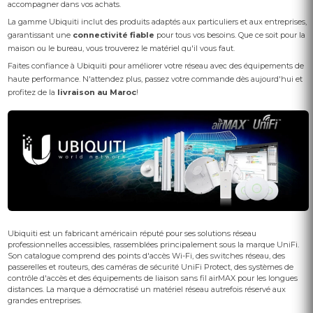
accompagner dans vos achats.
La gamme Ubiquiti inclut des produits adaptés aux particuliers et aux entreprises,
garantissant une
connectivité fiable
pour tous vos besoins. Que ce soit pour la
maison ou le bureau, vous trouverez le matériel qu'il vous faut.
Faites confiance à Ubiquiti pour améliorer votre réseau avec des équipements de
haute performance. N'attendez plus, passez votre commande dès aujourd'hui et
profitez de la
livraison au Maroc
!
Ubiquiti est un fabricant américain réputé pour ses solutions réseau
professionnelles accessibles, rassemblées principalement sous la marque UniFi.
Son catalogue comprend des points d'accès Wi-Fi, des switches réseau, des
passerelles et routeurs, des caméras de sécurité UniFi Protect, des systèmes de
contrôle d'accès et des équipements de liaison sans fil airMAX pour les longues
distances. La marque a démocratisé un matériel réseau autrefois réservé aux
grandes entreprises.