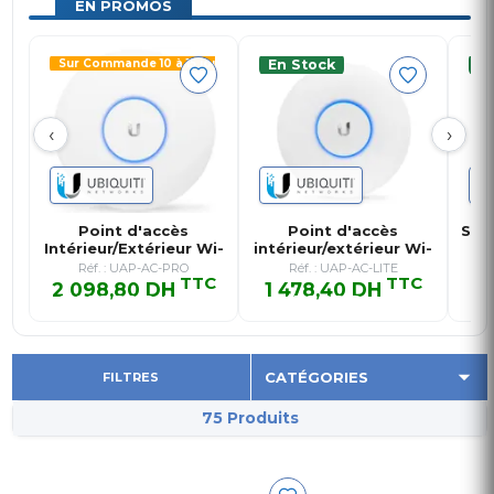
EN PROMOS
Sur Commande 10 à 15 jours
En Stock
E
‹
›
Point d'accès
Point d'accès
Swit
Intérieur/Extérieur Wi-
intérieur/extérieur Wi-
1
Fi AC M…
Fi MIMO…
Réf. : UAP-AC-PRO
Réf. : UAP-AC-LITE
TTC
TTC
2 098,80 DH
1 478,40 DH
3 
2 098,80 DH TTC
1 478,40 DH TTC
3
FILTRES
75 Produits