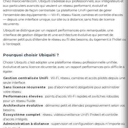
Chez marocvente.com, Ubiquiti s'adresse aux professionnels, aux intégrateurs et
aux particuliers avancés qui veulent un réseau performant, évolutif et
administrable de façon centralisée. La plateforme UniFi permet de gérer
l'ensemble des équipements — Wi-Fi, réseau filaire, caméras et contrôle d'accès
— depuis une interface unique, sur site ou à distance, sans frais de licence
récurrents.
Ubiquiti se distingue par un rapport performances-prix remarquable, une
interface de gestion élégante et une architecture évolutive qui permet de
démarrer petit puis d'étendre le réseau au fil des besoins, du logement à l'hôtel ou
à l'entrepôt.
Pourquoi choisir Ubiquiti ?
Choisir Ubiquiti, c'est adopter une plateforme réseau professionnelle unifiée,
évolutive et sans licence récurrente, avec un rapport performances-prix difficile à
égaler.
Gestion centralisée UniFi
: Wi-Fi, réseau, caméras et accès pilotés depuis une
seule interface.
Sans licence récurrente
: pas d'abonnement obligatoire pour administrer
votre réseau.
Performances élevées
: points d'accès Wi-Fi rapides et switches robustes
pour un réseau fluide.
Architecture évolutive
: démarrez petit et étendez progressivement selon vos
besoins.
Écosystème complet
: réseau, vidéosurveillance UniFi Protect et contrôle
d'accès intégrés.
Administration à distance
: supervision et configuration depuis n'importe où