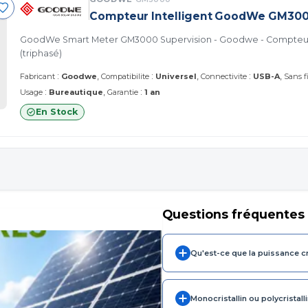
Compteur Intelligent GoodWe GM30
GoodWe Smart Meter GM3000 Supervision - Goodwe - Compteur
(triphasé)
:
:
:
Fabricant
Goodwe
Compatibilite
Universel
Connectivite
USB-A
Sans fi
:
:
Usage
Bureautique
Garantie
1 an
En Stock
Questions fréquentes
Qu'est-ce que la puissance c
Monocristallin ou polycristalli