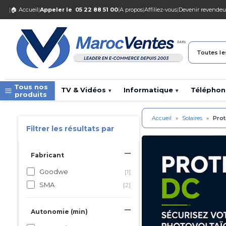
|
🏠 Accueil
|
Appeler le
05 22 88 51 00
|
A propos
|
Affiliez-vous
|
Devenir revendeu
Toutes le
Tous nos
TV & Vidéos
Informatique
Téléphon
▾
▾
produits
Accueil
»
Solaires
»
Prot
Filtrer les résultats par
Fabricant
Goodwe
[1]
SMA
[2]
Autonomie (min)