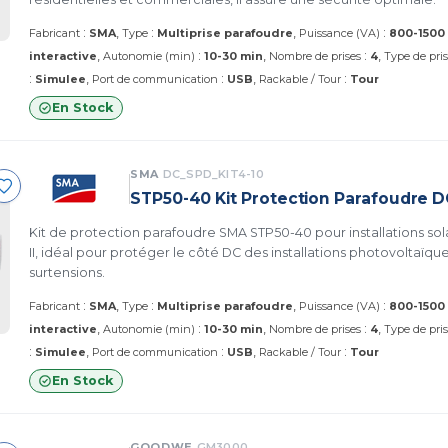
:
:
:
Fabricant
SMA
Type
Multiprise parafoudre
Puissance (VA)
800-1500
:
:
interactive
Autonomie (min)
10-30 min
Nombre de prises
4
Type de pri
:
:
:
Simulee
Port de communication
USB
Rackable / Tour
Tour
En Stock
SMA
DC_SPD_KIT4-10
STP50-40 Kit Protection Parafoudre DC
Kit de protection parafoudre SMA STP50-40 pour installations sola
II, idéal pour protéger le côté DC des installations photovoltaïqu
surtensions.
:
:
:
Fabricant
SMA
Type
Multiprise parafoudre
Puissance (VA)
800-1500
:
:
interactive
Autonomie (min)
10-30 min
Nombre de prises
4
Type de pri
:
:
:
Simulee
Port de communication
USB
Rackable / Tour
Tour
En Stock
GOODWE
GM3000