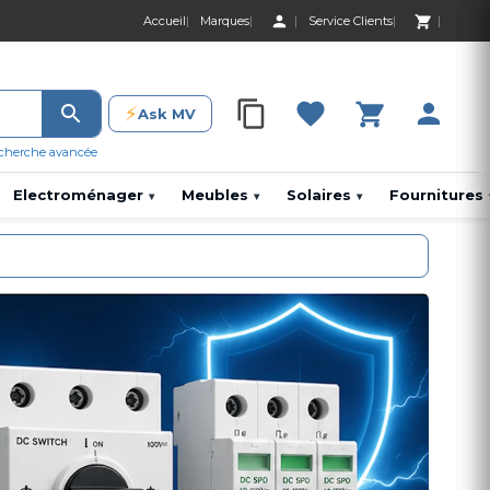
Accueil
Marques
Service Clients
0 Produit 0,00 D
⚡
Ask MV
0 Produit 0,00 DH
cherche avancée
Electroménager
Meubles
Solaires
Fournitures
▾
▾
▾