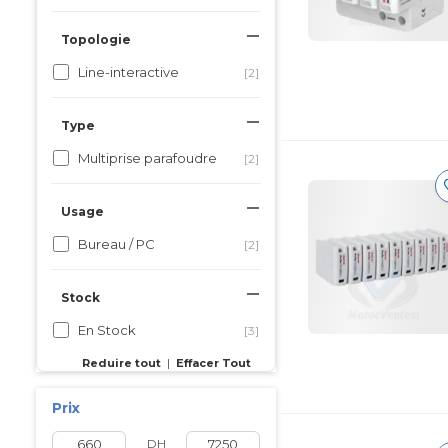
Topologie
Line-interactive
[2]
Type
Multiprise parafoudre
[2]
Usage
Bureau / PC
[2]
Stock
En Stock
[3]
Reduire tout
|
Effacer Tout
Prix
DH