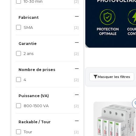
10-30 min
[2]
Fabricant
SMA
[2]
Garantie
2 ans
[2]
Nombre de prises
Masquer les filtres
4
[2]
Puissance (VA)
800-1500 VA
[2]
Rackable / Tour
Tour
[2]