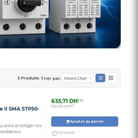
3 Produits
Trier par:
635,71 DH
TTC
529,76 DH
HT
e II SMA STP50-
Ajouter au panier
nçu pour protéger vos
stallations
Comparer