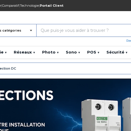
r
|
Comparatif
|
Technologie
|
Portail Client
s catégories
Re
ie
Réseaux
Photo
Sono
POS
Sécurité
▾
▾
▾
▾
▾
▾
ection DC