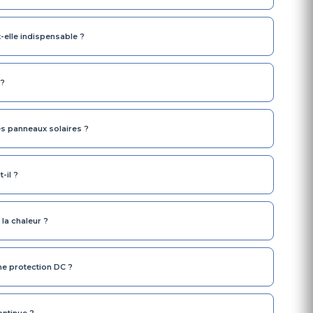
-elle indispensable ?
 ?
es panneaux solaires ?
-il ?
 la chaleur ?
ne protection DC ?
ontinue ?