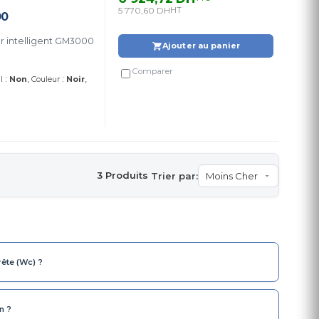
5 770,60 DH
HT
00
 intelligent GM3000
Ajouter au panier
Comparer
:
:
l
Non
Couleur
Noir
3 Produits
Trier par:
rête (Wc) ?
n ?