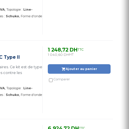
:
 VA
Topologie
Line-
:
ses
Schuko
Forme d'onde
1 248,72 DH
TTC
1 040,60 DH
HT
 Type II
ires. Ce kit est de type
Ajouter au panier
es contre les
Comparer
:
 VA
Topologie
Line-
:
ses
Schuko
Forme d'onde
6 924,72 DH
TTC