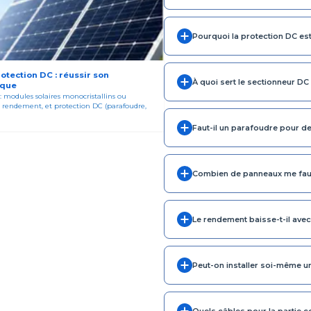
Pourquoi la protection DC est
otection DC : réussir son
À quoi sert le sectionneur DC
ïque
: modules solaires monocristallins ou
te, rendement, et protection DC (parafoudre,
Faut-il un parafoudre pour d
Combien de panneaux me faut
Le rendement baisse-t-il avec
Peut-on installer soi-même u
Quels câbles pour la partie c