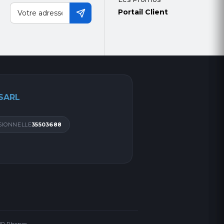
Portail Client
 SARL
SIONNELLE
35503688
 IP Phones