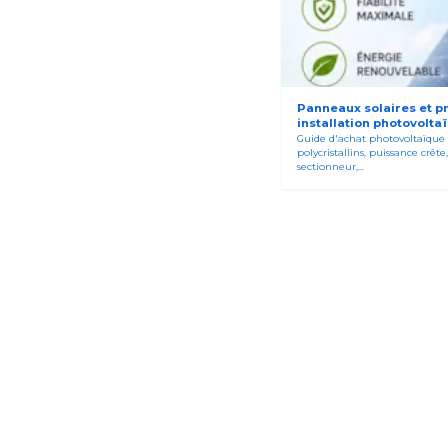
Panneaux solaires et pr
installation photovolta
Guide d'achat photovoltaïque 
polycristallins, puissance crê
sectionneur,...