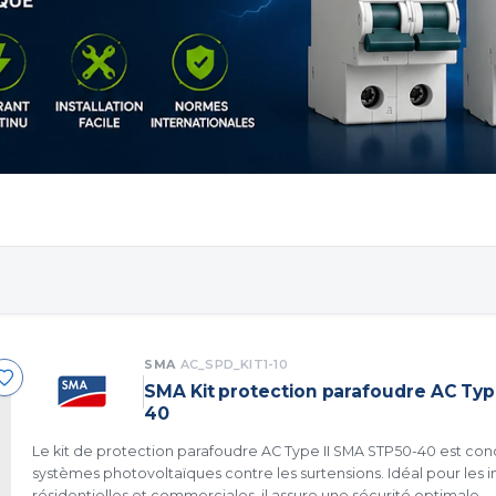
SMA
AC_SPD_KIT1-10
SMA Kit protection parafoudre AC Typ
40
Le kit de protection parafoudre AC Type II SMA STP50-40 est co
systèmes photovoltaïques contre les surtensions. Idéal pour les in
résidentielles et commerciales, il assure une sécurité optimale.