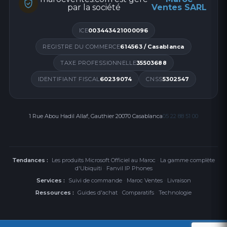
par la société
Ventes SARL
ICE
003443421000096
REGISTRE DU COMMERCE
614563 / Casablanca
TAXE PROFESSIONNELLE
35503688
IDENTIFIANT FISCAL
60239074
CNSS
5302547
1 Rue Abou Hadil Allaf, Gauthier 20070 Casablanca
05 22 88 51 00
Tendances :
Les produits Microsoft Officiel au Maroc
·
La gamme complète
d'Ubiquiti
·
Fanvil IP Phones
Services :
Suivi de commande
·
Maroc Ventes
·
Livraison
Ressources :
Guides d'achat
·
Comparatifs
·
Technologie