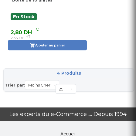
boite de 10 unités
En Stock
TTC
2,80 DH
HT
2,33 DH
Ajouter au panier
4 Produits
Trier par:
Les experts du e-Commerce .... Depuis 1994
Accueil