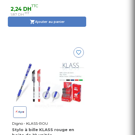
TTC
2,24 DH
HT
1,87 DH
Ajouter au panier
Digno - KLASS-ROU
Stylo à bille KLASS rouge en