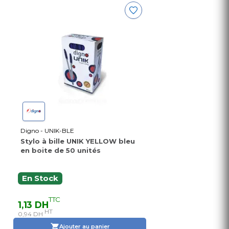
Digno - UNIK-BLE
Stylo à bille UNIK YELLOW bleu
en boite de 50 unités
En Stock
TTC
1,13 DH
HT
0,94 DH
Ajouter au panier