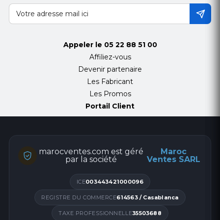
Appeler le
05 22 88 51 00
Affiliez-vous
Devenir partenaire
Les Fabricant
Les Promos
Portail Client
marocventes.com est géré
Maroc
par la société
Ventes SARL
ICE
003443421000096
REGISTRE DU COMMERCE
614563 / Casablanca
TAXE PROFESSIONNELLE
35503688