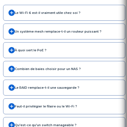
Le Wi-Fi 6 est-il vraiment utile chez soi ?
Un système mesh remplace-t-il un routeur puissant ?
À quoi sert le PoE ?
Combien de baies choisir pour un NAS ?
Le RAID remplace-t-il une sauvegarde ?
Faut-il privilégier le filaire ou le Wi-Fi ?
Qu'est-ce qu'un switch manageable ?