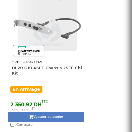
HPE - P45471-B21
DL20 G10 4SFF Chassis 2SFF Cbl
Kit
En Arrivage
TTC
2 350,92 DH
HT
1 959,10 DH
Ajouter au panier
Comparer