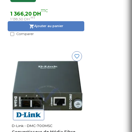
TTC
1 366,20 DH
HT
1 138,50 DH
Ajouter au panier
Comparer
D-Link - DMC-700MSC
Convertisseur de Média Fibre