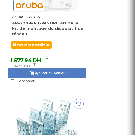
Aruba - JY706A
AP-220-MNT-W3 HPE Aruba le
kit de montage du dispositif de
réseau
Non disponible
TTC
1 577,94 DH
HT
1 314,95 DH
Ajouter au panier
Comparer