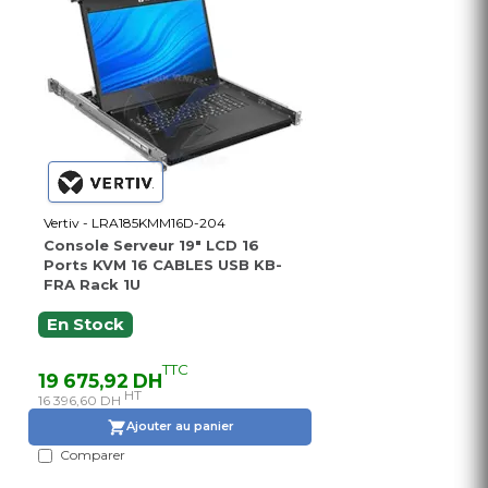
Vertiv - LRA185KMM16D-204
Console Serveur 19" LCD 16
Ports KVM 16 CABLES USB KB-
FRA Rack 1U
En Stock
TTC
19 675,92 DH
HT
16 396,60 DH
Ajouter au panier
Comparer