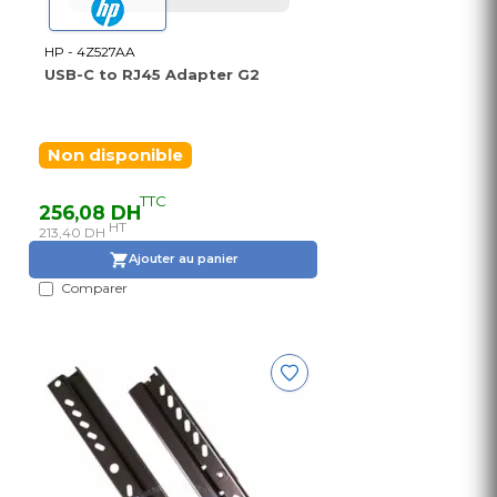
HP - 4Z527AA
USB-C to RJ45 Adapter G2
Non disponible
TTC
256,08 DH
HT
213,40 DH
Ajouter au panier
Comparer