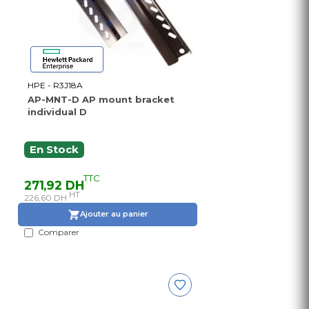
HPE - R3J18A
AP-MNT-D AP mount bracket
individual D
En Stock
TTC
271,92 DH
HT
226,60 DH
Ajouter au panier
Comparer