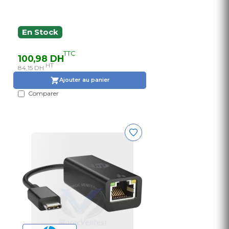
En Stock
TTC
100,98 DH
HT
84,15 DH
Ajouter au panier
Comparer