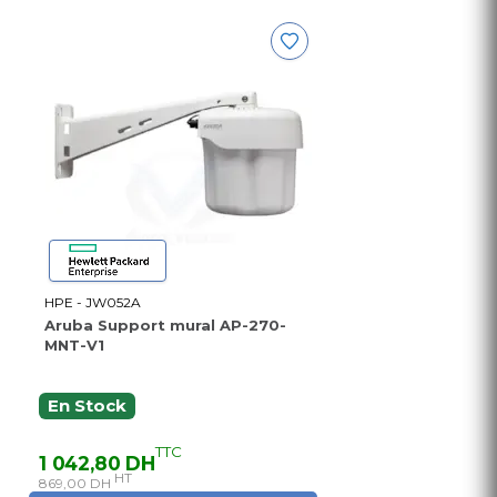
HPE - JW052A
Aruba Support mural AP-270-
MNT-V1
En Stock
TTC
1 042,80 DH
HT
869,00 DH