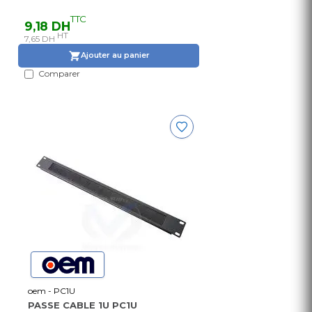
TTC
9,18 DH
HT
7,65 DH
Ajouter au panier
Comparer
oem - PC1U
PASSE CABLE 1U PC1U