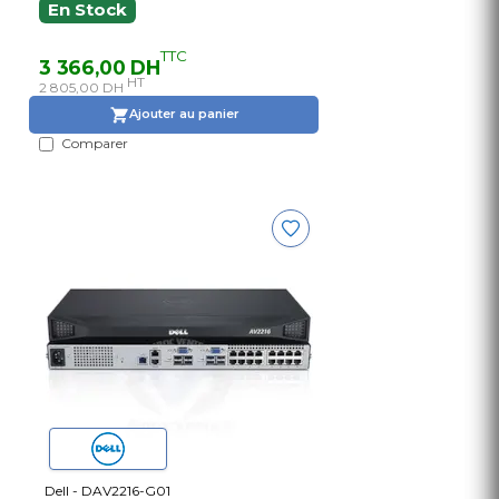
En Stock
TTC
3 366,00 DH
HT
2 805,00 DH
Ajouter au panier
Comparer
Dell - DAV2216-G01