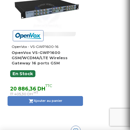
OpenVox - VS-GWP1600-16
OpenVox VS-GWP1600
GSM/WCDMA/LTE Wireless
Gateway 16 ports GSM
En Stock
TTC
20 886,36 DH
HT
17 405,30 DH
Ajouter au panier