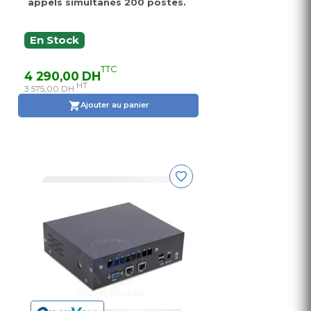
appels simultanés 200 postes.
En Stock
TTC
4 290,00 DH
HT
3 575,00 DH
Ajouter au panier