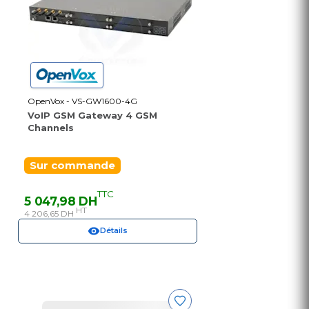
OpenVox - VS-GW1600-4G
VoIP GSM Gateway 4 GSM
Channels
Sur commande
TTC
5 047,98 DH
HT
4 206,65 DH
Détails