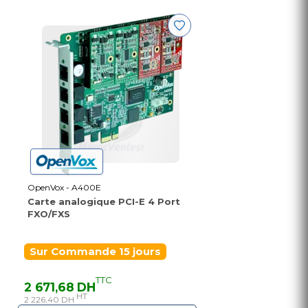
OpenVox - A400E
Carte analogique PCI-E 4 Port
FXO/FXS
Sur Commande 15 jours
TTC
2 671,68 DH
HT
2 226,40 DH