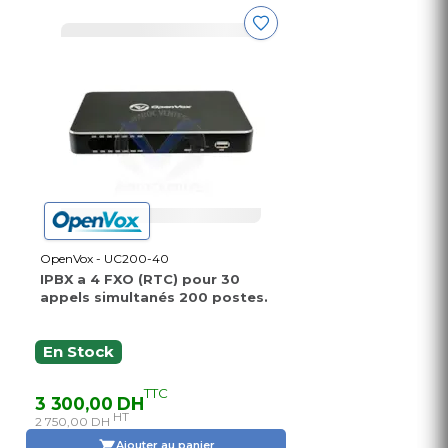
OpenVox - UC200-40
IPBX a 4 FXO (RTC) pour 30
appels simultanés 200 postes.
En Stock
TTC
3 300,00 DH
HT
2 750,00 DH
Ajouter au panier