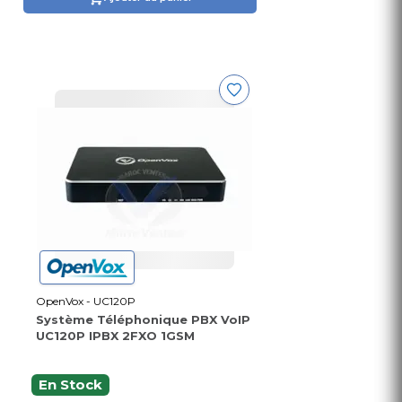
OpenVox - UC120P
Système Téléphonique PBX VoIP
UC120P IPBX 2FXO 1GSM
En Stock