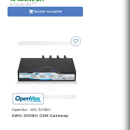
HT
8 712,00 DH
Ajouter au panier
OpenVox - WG-3008G
SWG-3008G GSM Gateway