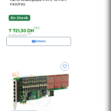
FXO/FXS
En Stock
TTC
7 721,30 DH
HT
6 434,42 DH
Détails