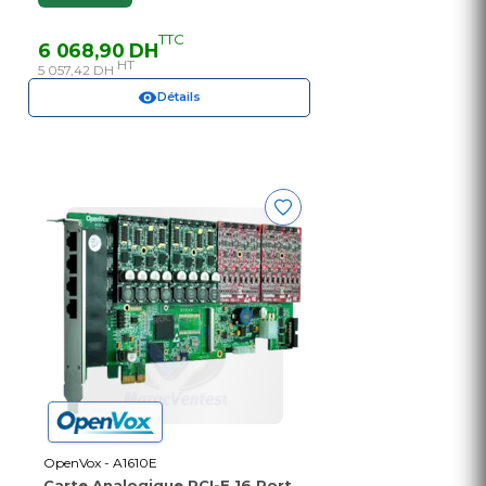
TTC
6 068,90 DH
HT
5 057,42 DH
Détails
OpenVox - A1610E
Carte Analogique PCI-E 16 Port