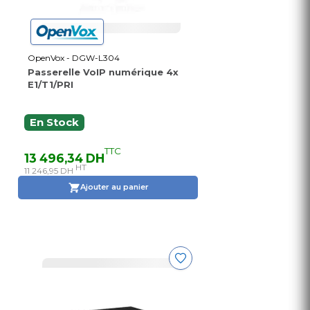
OpenVox - DGW-L304
Passerelle VoIP numérique 4x
E1/T1/PRI
En Stock
TTC
13 496,34 DH
HT
11 246,95 DH
Ajouter au panier