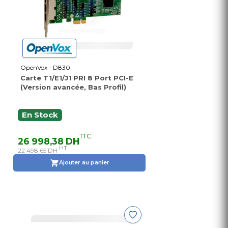
OpenVox - D830
Carte T1/E1/J1 PRI 8 Port PCI-E
(Version avancée, Bas Profil)
En Stock
TTC
26 998,38 DH
HT
22 498,65 DH
Ajouter au panier