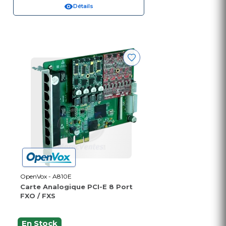
Détails
OpenVox - A810E
Carte Analogique PCI-E 8 Port
FXO / FXS
En Stock