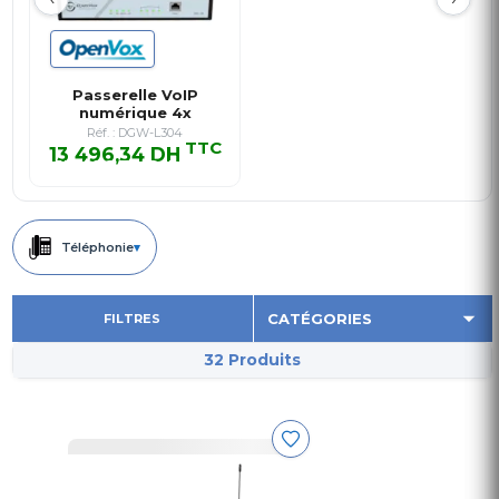
Passerelle VoIP
numérique 4x
E1/T1/PRI
Réf. : DGW-L304
TTC
13 496,34 DH
13 496,34 DH TTC
Téléphonie
▾
FILTRES
32 Produits