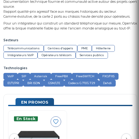
Documentation technique fournie et communauté active autour des projets open
source.
Rapport qualité-prix agressif face aux marques historiques du secteur.
Gamme évolutive, de la carte 2 ports au châssis haute densité pour opérateurs.
Pour un intégrateur qui construit un standard téléphonique sur mesure, OpenVox
offre la brique matérielle fiable qui relie l'ancien monde analogique au tout-IP.
Secteurs
Télécommunications
Centres d'appels
PME
Hôtellerie
Intégrateurs VoIP
Opérateurs télécom
Services publics
Technologies
VoIP
SIP
Asterisk
FreePBX
FreeSWITCH
FXO/FXS
E1/T1/PRI
BRI ISDN
GSM/LTE
Codecs G.711/G.729
Dahdi
EN PROMOS
En Stock
‹
›