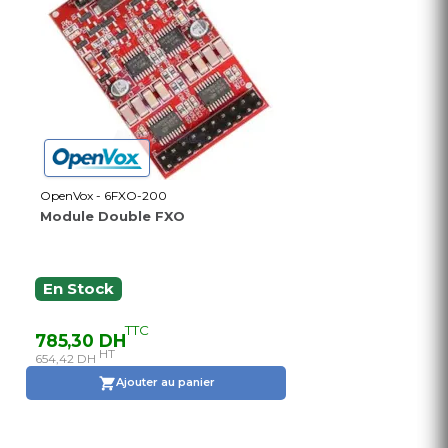
OpenVox - 6FXO-200
Module Double FXO
En Stock
TTC
785,30 DH
HT
654,42 DH
Ajouter au panier