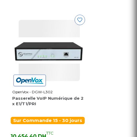
OpenVox - DGW-L302
Passerelle VoIP Numérique de 2
x E1/T1/PRI
Sur Commande 15 - 30 jours
TTC
10 454,40 DH