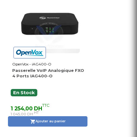
OpenVox - iAG400-O
Passerelle VoIP Analogique FXO
4 Ports IAG400-O
En Stock
TTC
1 254,00 DH
HT
1 045,00 DH
Ajouter au panier