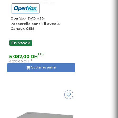
OpenVox - SWG-M204
Passerelle sans Fil avec 4
Canaux GSM
En Stock
TTC
5 082,00 DH
HT
4 235,00 DH
Ajouter au panier