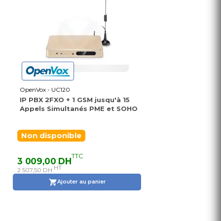
OpenVox - UC120
IP PBX 2FXO + 1 GSM jusqu'à 15
Appels Simultanés PME et SOHO
Non disponible
TTC
3 009,00 DH
HT
2 507,50 DH
Ajouter au panier