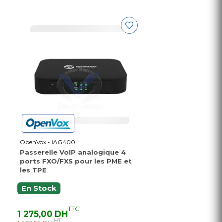
OpenVox - iAG400
Passerelle VoIP analogique 4
ports FXO/FXS pour les PME et
les TPE
En Stock
TTC
1 275,00 DH
HT