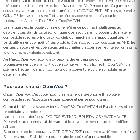
téléphonie sur IP, reconnu pour ses solutions d'interconnexion entre les réseaux
téléphoniques traditionnels et les infrastructures VoIP modernes. Sa gamme
couvre les cartes analogiques et numériques (FXO/FXS, E1/T1, BRI), les passerelles
GSM/LTE, les passerelles VoIP et une série d'accessoires taillés pour les
intégrateurs Asterisk, FreePBX et FreeSWITCH.
La marque s'est imposée comme une référence pour les installateurs qui
déploient des standards téléphoniques open source, en proposant du matériel
compatible avec les principaux logiciels du marché à un rapport qualité-prix
particulièrement compétitif. Les produits OpenVox sont conçus pour les PME, les
centres d'appels et les opérateurs qui souhaitent moderniser leur téléphonie sans
jeter leur parc analogique existant.
Au Maroc, OpenVox répond aux besoins des entreprises qui migrent
progressivement vers la ToIP tout en conservant leurs lignes RTC ou GSM, un
scénario fréquent dans un contexte où la couverture cuivre et mobile reste
déterminante.
Pourquoi choisir OpenVox ?
Choisir OpenVox, c'est opter pour un matériel de téléphonie IP éprouvé,
compatible avec l'écosystème open source et pensé pour durer :
Compatibilité native avec Asterisk, FreePBX, FreeSWITCH et Elastix, sans pilotes
propriétaires complexes.
Large choix d'interfaces : FXO, FXS, E1/T1/PRI, BRI ISDN, GSM/WCDMA/LTE.
Passerelles autonomes qui déchargent le serveur téléphonique et simplifient le
câblage.
Support des codecs courants (G.711, G.729, G.723) pour une qualité vocale maîtrisée.
Solutions multi-SIM idéales pour réduire les coûts d'appels mobiles.