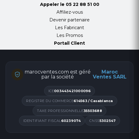
Appeler le
05 22 88 51 00
Affiliez-vous
Devenir partenaire
Les Fabricant
Les Promos
Portail Client
marocventes.com est géré
Maroc
par la société
Ventes SARL
ICE
003443421000096
REGISTRE DU COMMERCE
614563 / Casablanca
TAXE PROFESSIONNELLE
35503688
IDENTIFIANT FISCAL
60239074
CNSS
5302547