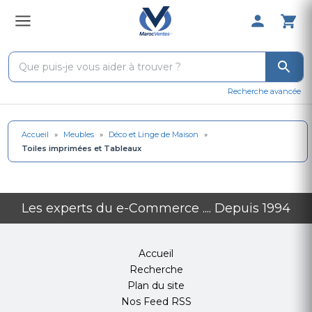
0 Produit 
Recherche avancée
Accueil
»
Meubles
»
Déco et Linge de Maison
»
Toiles imprimées et Tableaux
Les experts du e-Commerce .... Depuis 1994
Accueil
Recherche
Plan du site
Nos Feed RSS