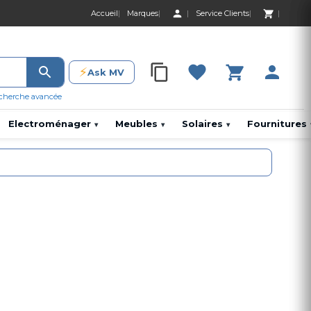
Accueil
Marques
Service Clients
0 Produit 0,00 D
⚡
Ask MV
0 Produit 0,00 DH
cherche avancée
Electroménager
Meubles
Solaires
Fournitures
▾
▾
▾