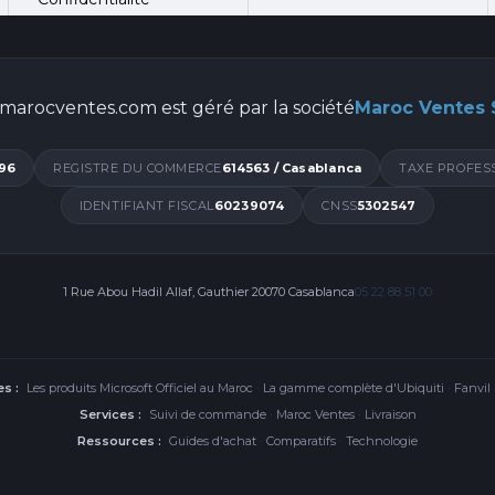
marocventes.com est géré par la société
Maroc Ventes
96
REGISTRE DU COMMERCE
614563 / Casablanca
TAXE PROFES
IDENTIFIANT FISCAL
60239074
CNSS
5302547
1 Rue Abou Hadil Allaf, Gauthier 20070 Casablanca
05 22 88 51 00
s :
Les produits Microsoft Officiel au Maroc
·
La gamme complète d'Ubiquiti
·
Fanvil
Services :
Suivi de commande
·
Maroc Ventes
·
Livraison
Ressources :
Guides d'achat
·
Comparatifs
·
Technologie