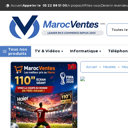
|
🏠 Accueil
|
Appeler le
05 22 88 51 00
|
A propos
|
Affiliez-vous
|
Devenir revendeu
Toutes le
Tous nos
TV & Vidéos
Informatique
Téléphon
▾
▾
produits
Accueil
»
Meubles
»
Meub
Maroc FiFa 2026
Les prix ouf sur
la gamme
Hisense
Maroc
Samsung Maroc