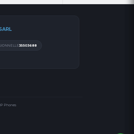
 SARL
SIONNELLE
35503688
 IP Phones