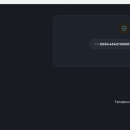
ICE
0034434210000
Tendance