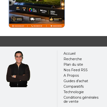
Samsung Maroc
climatiseur
climatiseur
LG
Sumsung
eclairage
LAMPES ECLAIRAGES
Accueil
Recherche
Plan du site
Nos Feed RSS
A Propos
Guides d'achat
Comparatifs
Technologie
Conditions générales
de vente