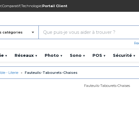
r
|
Comparatif
|
Technologie
|
Portail Client
s catégories
Re
ie
Réseaux
Photo
Sono
POS
Sécurité
▾
▾
▾
▾
▾
▾
le - Literie
»
Fauteuils-Tabourets-Chaises