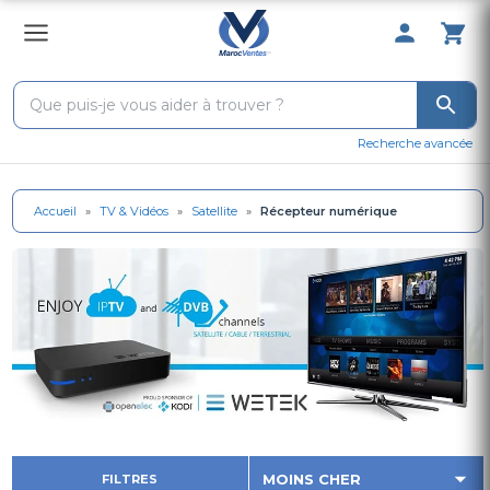
0 Produit 
Recherche avancée
Accueil
»
TV & Vidéos
»
Satellite
»
Récepteur numérique
FILTRES