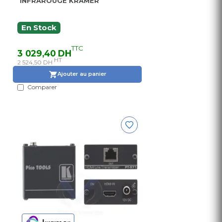
INFRAROUGE KRAMER
En Stock
TTC
3 029,40 DH
HT
2 524,50 DH
Ajouter au panier
Comparer