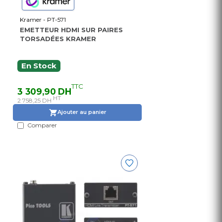
Kramer - PT-571
EMETTEUR HDMI SUR PAIRES
TORSADÉES KRAMER
En Stock
TTC
3 309,90 DH
HT
2 758,25 DH
Ajouter au panier
Comparer