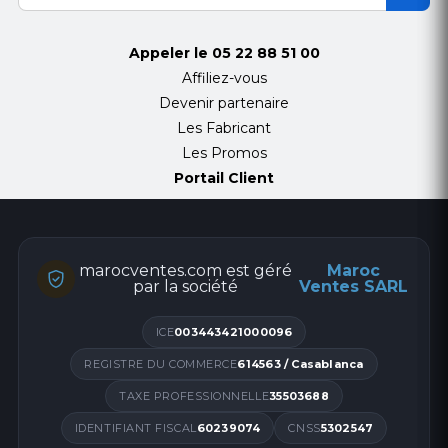
Appeler le
05 22 88 51 00
Affiliez-vous
Devenir partenaire
Les Fabricant
Les Promos
Portail Client
marocventes.com est géré
Maroc
par la société
Ventes SARL
ICE
003443421000096
REGISTRE DU COMMERCE
614563 / Casablanca
TAXE PROFESSIONNELLE
35503688
IDENTIFIANT FISCAL
60239074
CNSS
5302547