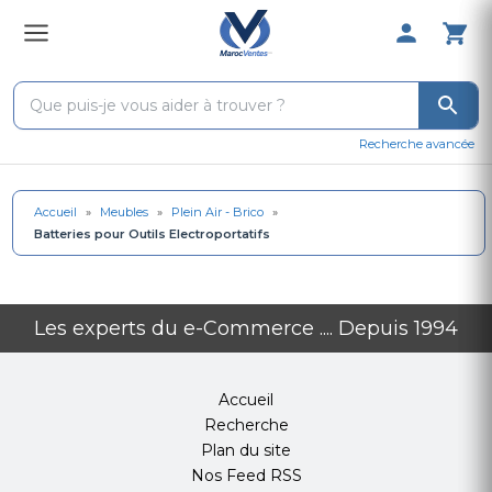
0 Produit 
Recherche avancée
Accueil
»
Meubles
»
Plein Air - Brico
»
Batteries pour Outils Electroportatifs
Les experts du e-Commerce .... Depuis 1994
Accueil
Recherche
Plan du site
Nos Feed RSS