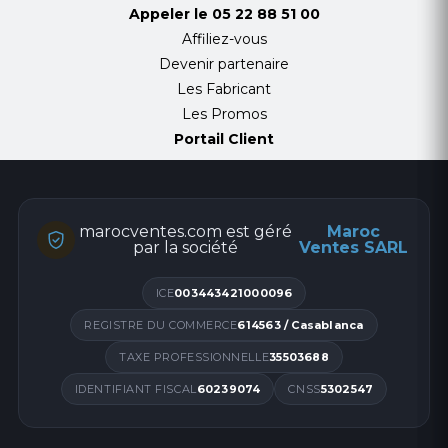
Appeler le
05 22 88 51 00
Affiliez-vous
Devenir partenaire
Les Fabricant
Les Promos
Portail Client
marocventes.com est géré
Maroc
par la société
Ventes SARL
ICE
003443421000096
REGISTRE DU COMMERCE
614563 / Casablanca
TAXE PROFESSIONNELLE
35503688
IDENTIFIANT FISCAL
60239074
CNSS
5302547