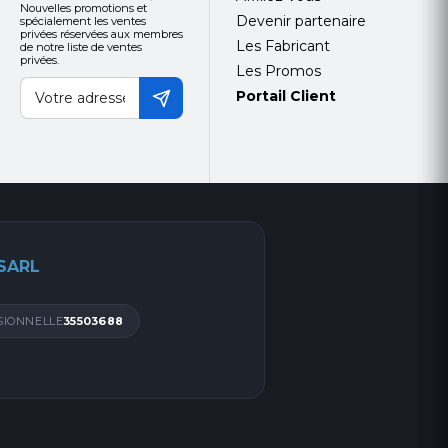
Nouvelles promotions et
Devenir partenaire
spécialement les ventes
privées réservées aux membres
Les Fabricant
de notre liste de ventes
privées.
Les Promos
Portail Client
 SARL
SIONNELLE
35503688