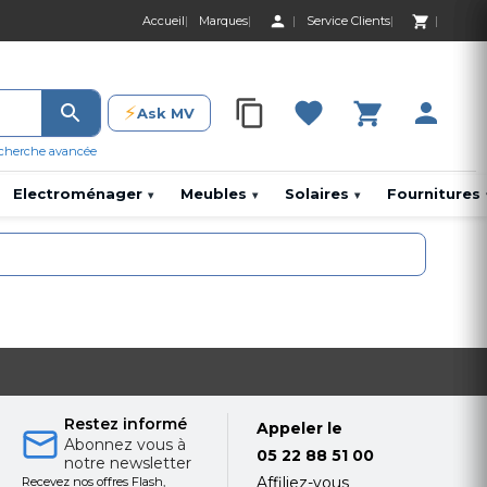
Accueil
Marques
Service Clients
0 Produit 0,00 D
⚡
Ask MV
0 Produit 0,00 DH
cherche avancée
Electroménager
Meubles
Solaires
Fournitures
▾
▾
▾
Restez informé
Appeler le
Abonnez vous à
05 22 88 51 00
notre newsletter
Affiliez-vous
Recevez nos offres Flash,