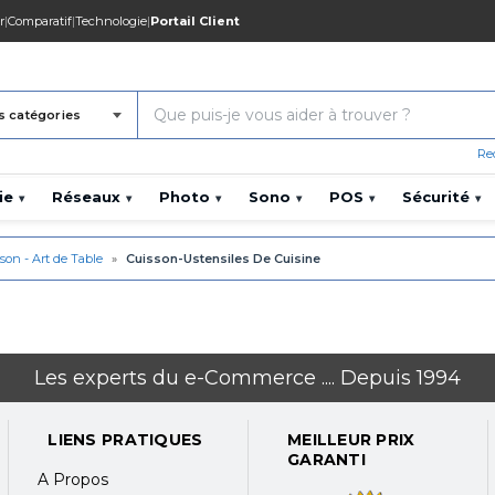
r
|
Comparatif
|
Technologie
|
Portail Client
s catégories
Re
ie
Réseaux
Photo
Sono
POS
Sécurité
▾
▾
▾
▾
▾
▾
son - Art de Table
»
Cuisson-Ustensiles De Cuisine
Les experts du e-Commerce .... Depuis 1994
LIENS PRATIQUES
MEILLEUR PRIX
GARANTI
A Propos