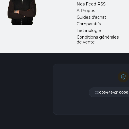
Nos Feed RSS
A Propos
Guides d'achat
Comparatifs
Technologie
Conditions générales
de vente
ICE
0034434210000