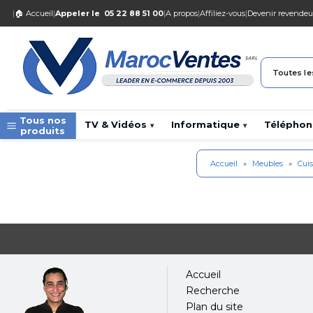
|
🏠 Accueil
|
Appeler le
05 22 88 51 00
|
A propos
|
Affiliez-vous
|
Devenir revendeu
Toutes le
Tous nos
TV & Vidéos
Informatique
Téléphon
▾
▾
produits
Accueil
»
Meubles
»
Cuis
Accueil
Recherche
Plan du site