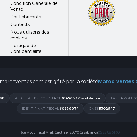
Condition Générale de
Vente
Par Fabricants
Contacts
Nous utilisons des
cookies
Politique de
Confidentialité
marocventes.com est géré par la société
Maroc Ventes
96
REGISTRE DU COMMERCE
614563 / Casablanca
TAXE PROFES
IDENTIFIANT FISCAL
60239074
CNSS
5302547
1 Rue Abou Hadil Allaf, Gauthier 20070 Casablanca
05 22 88 51 00