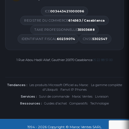
ICE
003443421000096
REGISTRE DU COMMERCE
614563 / Casablanca
TAXE PROFESSIONNELLE
35503688
IDENTIFIANT FISCAL
60239074
CNSS
5302547
1 Rue Abou Hadil Allaf, Gauthier 20070 Casablanca
05 22 88 51 00
Tendances :
Les produits Microsoft Officiel au Maroc
·
La gamme complète
d'Ubiquiti
·
Fanvil IP Phones
Services :
Suivi de commande
·
Maroc Ventes
·
Livraison
Ressources :
Guides d'achat
·
Comparatifs
·
Technologie
1994 - 2026
Copyright © Maroc Ventes SARL