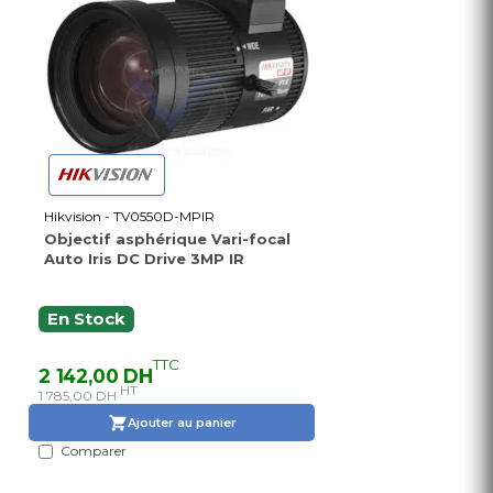
Hikvision - TV0550D-MPIR
Objectif asphérique Vari-focal
Auto Iris DC Drive 3MP IR
En Stock
TTC
2 142,00 DH
HT
1 785,00 DH
Ajouter au panier
Comparer