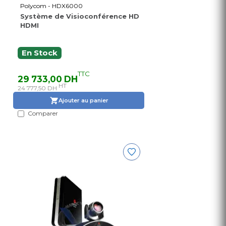
Polycom - HDX6000
Système de Visioconférence HD
HDMI
En Stock
TTC
29 733,00 DH
HT
24 777,50 DH
Ajouter au panier
Comparer