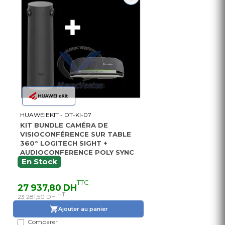
HUAWEIEKIT - DT-KI-07
KIT BUNDLE CAMÉRA DE
VISIOCONFÉRENCE SUR TABLE
360° LOGITECH SIGHT +
AUDIOCONFERENCE POLY SYNC
20
En Stock
TTC
27 937,80 DH
HT
23 281,50 DH
Ajouter au panier
Comparer