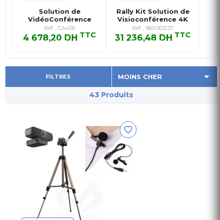
Solution de
Rally Kit Solution de
VidéoConférence
Visioconférence 4K
Tout-En-Un Parta…
ave…
Réf. : CA400
Réf. : 960-001237
TTC
TTC
4 678,20 DH
31 236,48 DH
4 678,20 DH TTC
31 236,48 DH TTC
FILTRES
43 Produits