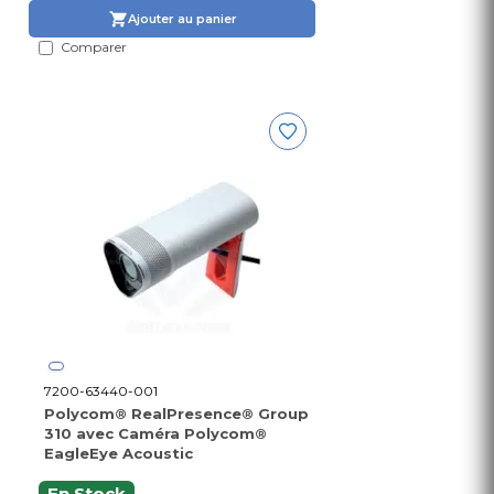
Ajouter au panier
Comparer
7200-63440-001
Polycom® RealPresence® Group
310 avec Caméra Polycom®
EagleEye Acoustic