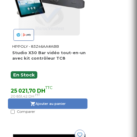
HPPOLY - 83Z46AA#ABB
Studio X30 Bar vidéo tout-en-un
avec kit contrôleur TC8
En Stock
TTC
25 021,70 DH
HT
20 851,42 DH
Ajouter au panier
Comparer