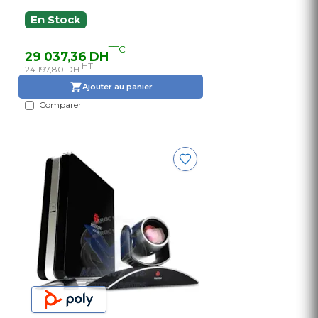
En Stock
TTC
29 037,36 DH
HT
24 197,80 DH
Ajouter au panier
Comparer