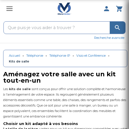
0 Produit 
Recherche avancée
Accueil
»
Téléphonie
»
Téléphonie IP
»
Visio et Conférence
»
Kits de salle
Aménagez votre salle avec un kit
tout-en-un
Les
kits de salle
sont conçus pour offrir une solution complète et harmonieuse
à l'aménagement de votre espace. Ils regroupent généralement plusieurs
éléments essentiels comme une table, des chaises, des rangements et parfois des
accessoires décoratifs. Que ce soit pour une salle à manger, un bureau ou un
espace polyvalent, ces ensembles facilitent la coordination des meubles et
garantissent une ambiance cohérente.
Choisir un kit adapté à vos besoins
La taille de la pièce :
optez pour un kit aux dimensions compatibles avec votre