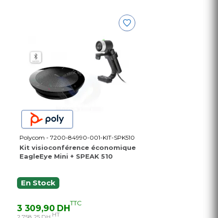
Polycom - 7200-84990-001-KIT-SPK510
Kit visioconférence économique
EagleEye Mini + SPEAK 510
En Stock
TTC
3 309,90 DH
HT
2 758,25 DH