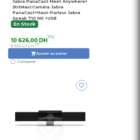
Jabra PanaCast Meet Anywhere+
(KitMaxi:Caméra Jabra
PanaCast+Haut-Parleur Jabra
Speak 710 MS +USB
Hub+Support de table/Mural
En Stock
,Câble USB 1.8m entre caméra et
hub)
TTC
10 626,00 DH
HT
8 855,00 DH
Ajouter au panier
Comparer