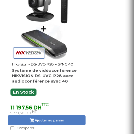
Hikvision - DS-UVC-P28 + SYNC 40
Système de vidéoconférence
HIKVISION DS-UVC-P28 avec
audioconférence sync 40
En Stock
TTC
11 197,56 DH
HT
9 331,30 DH
Ajouter au panier
Comparer