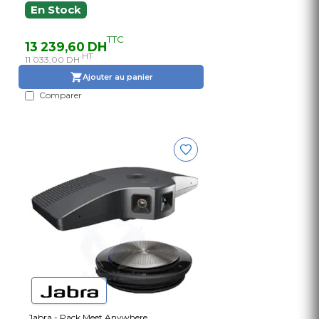
En Stock
TTC
13 239,60 DH
HT
11 033,00 DH
Ajouter au panier
Comparer
Jabra - Pack Meet Anywhere