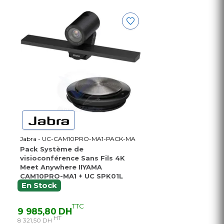
Jabra - UC-CAM10PRO-MA1-PACK-MA
Pack Système de
visioconférence Sans Fils 4K
Meet Anywhere IIYAMA
CAM10PRO-MA1 + UC SPK01L
En Stock
TTC
9 985,80 DH
HT
8 321,50 DH