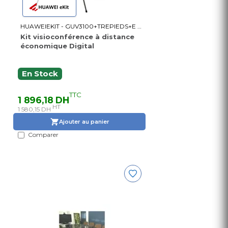
HUAWEIEKIT - GUV3100+TREPIEDS+E M080
Kit visioconférence à distance
économique Digital
En Stock
TTC
1 896,18 DH
HT
1 580,15 DH
Ajouter au panier
Comparer