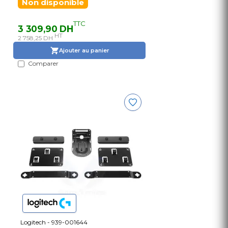
Non disponible
TTC
3 309,90 DH
HT
2 758,25 DH
Ajouter au panier
Comparer
Logitech - 939-001644