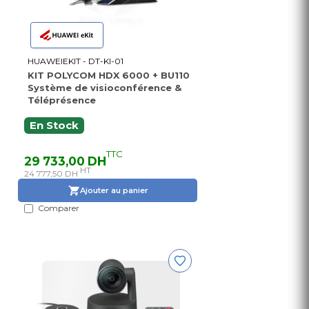
HUAWEIEKIT - DT-KI-01
KIT POLYCOM HDX 6000 + BU110
Système de visioconférence &
Téléprésence
En Stock
TTC
29 733,00 DH
HT
24 777,50 DH
Ajouter au panier
Comparer