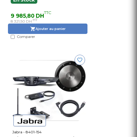
En Stock
TTC
9 985,80 DH
HT
8 321,50 DH
Ajouter au panier
Comparer
Jabra - 8401-154