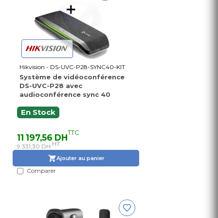
Hikvision - DS-UVC-P28-SYNC40-KIT
Système de vidéoconférence
DS-UVC-P28 avec
audioconférence sync 40
En Stock
TTC
11 197,56 DH
HT
9 331,30 DH
Ajouter au panier
Comparer