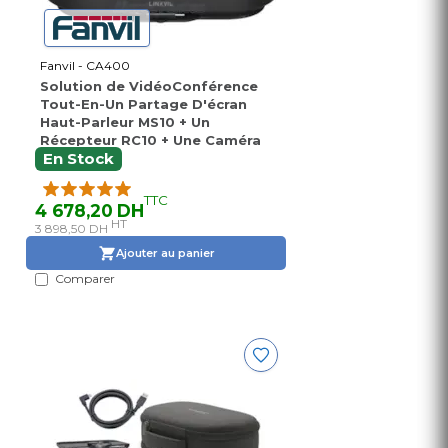
Fanvil - CA400
Solution de VidéoConférence
Tout-En-Un Partage D'écran
Haut-Parleur MS10 + Un
Récepteur RC10 + Une Caméra
USB CM70
En Stock
TTC
4 678,20 DH
HT
3 898,50 DH
Ajouter au panier
Comparer