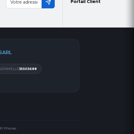
 réponse
Portail Client
 de lancer
 et profond,
e est
 SARL
ne large gamme
cherchent à
SIONNELLE
35503688
eil.
 IP Phones