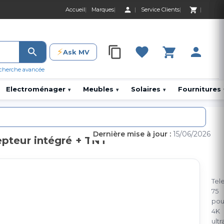
Accueil
Marques
Service Clients
0 Produit 0,00 D
⚡
Ask MV
0 Produit 0,00 DH
cherche avancée
Electroménager
Meubles
Solaires
Fournitures
▾
▾
▾
Dernière mise à jour :
15/06/2026
epteur intégré + TNT
Tel
75
po
4K
ultr