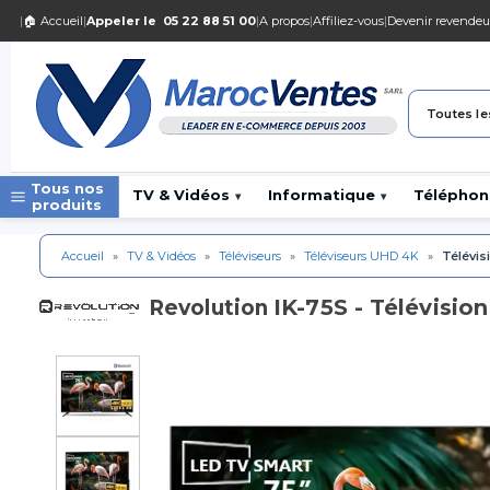
|
🏠 Accueil
|
Appeler le
05 22 88 51 00
|
A propos
|
Affiliez-vous
|
Devenir revendeu
Toutes le
Tous nos
TV & Vidéos
Informatique
Téléphon
▾
▾
produits
Accueil
»
TV & Vidéos
»
Téléviseurs
»
Téléviseurs UHD 4K
»
Télévis
IK-75S - Télévisio
Revolution