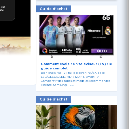
Guide d'achat
Comment choisir un téléviseur (TV) : le
guide complet
Bien choisir sa TV : taille d'écran, 4K/8K, dalle
LED/QLED/OLED, HDR, 120 Hz, Smart TV.
Comparatif des dalles et modèles recommandés
Hisense, Samsung, TCL.
Guide d'achat