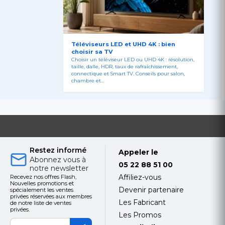
Téléviseurs LED et UHD 4K : bien
choisir sa TV
Choisir un téléviseur LED ou UHD 4K : résolution,
taille, dalle, HDR, taux de rafraîchissement,
connectique et Smart TV. Conseils pour salon,
chambre et...
. Son design
ophistication
tails
Restez informé
Appeler le
Abonnez vous à
05 22 88 51 00
notre newsletter
Affiliez-vous
Recevez nos offres Flash,
entes de
Nouvelles promotions et
Devenir partenaire
spécialement les ventes
streaming et
privées réservées aux membres
Les Fabricant
de notre liste de ventes
privées.
Les Promos