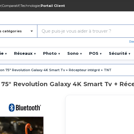
r
|
Comparatif
|
Technologie
|
Portail Client
s catégories
Re
ie
Réseaux
Photo
Sono
POS
Sécurité
▾
▾
▾
▾
▾
▾
ion 75″ Revolution Galaxy 4K Smart Tv + Récepteur intégré + TNT
n 75″ Revolution Galaxy 4K Smart Tv + Réc