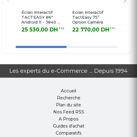
Écran Interactif
Ecran Interactif
Ecran I
TACTEASY 86"
TactEasy 75”
TactEa
Android 11 - 3840 ×
Option Caméra
13 4G
2160 - 20 points
ROM
25 530,00 DH
22 770,00 DH
17 0
TTC
TTC
de contact + 8
25 530,00 DH TTC
22 770,00 DH TTC
17 098,
microphones et
camera intégré
Les experts du e-Commerce .... Depuis 1994
Accueil
Recherche
Plan du site
Nos Feed RSS
A Propos
Guides d'achat
Comparatifs