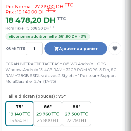
TTC
Prix Normal :
27 219,00 DH
TTC
Prix : 19 140,00 DH
18 478,20 DH
TTC
HT
Hors Taxe :
15 398,50 DH
Economie additionnelle :
661,80 DH - 3%
Ajouter au panier
QUANTITÉ
ECRAN INTERACTIF TACTEASY 86" WR Android + OPS
WindowsAndroid 13, 4GB RAM + 32GB ROM /OPS i5-11th, 8G
RAM +128GB SSDLivré avec 2 Stylets + 1 Pointeur + Support
MuralGarantie : 2 An (TA-75)
Taille d'écran (pouces) :
75"
75"
86"
86"
19 140
TTC
29 760
TTC
27 300
TTC
15 950
HT
24 800
HT
22 750
HT