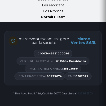
Les Fabricant
Les Promos
Portail Client
marocventes.com est géré
Maroc
par la société
Ventes SARL
ICE
003443421000096
REGISTRE DU COMMERCE
614563 / Casablanca
TAXE PROFESSIONNELLE
35503688
IDENTIFIANT FISCAL
60239074
CNSS
5302547
1 Rue Abou Hadil Allaf, Gauthier 20070 Casablanca
05 22 88 51 00