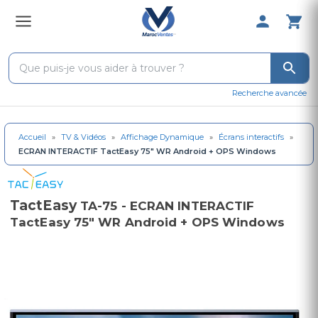
0 Produit 
Recherche avancée
Accueil
»
TV & Vidéos
»
Affichage Dynamique
»
Écrans interactifs
»
ECRAN INTERACTIF TactEasy 75" WR Android + OPS Windows
TactEasy
TA-75 - ECRAN INTERACTIF
TactEasy 75" WR Android + OPS Windows