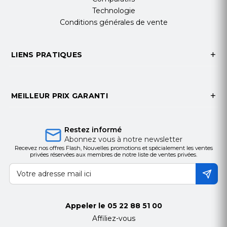
CPU
ARM Octa Core (A73*4,
Technologie
A53*4) 2.2GHz
Conditions générales de vente
Version du
Android 11
système
RAM
8 Go (système
LIENS PRATIQUES
principal) + 8 Go (OPS)
ROM
128 Go (système
principal) + 128 Go SSD
MEILLEUR PRIX GARANTI
(OPS)
Systèmes
Windows, Android,
Restez informé
compatibles
Mac OS, Linux
Abonnez vous à notre newsletter
Technologie
Infrarouge (IR)
Recevez nos offres Flash, Nouvelles promotions et spécialement les ventes
privées réservées aux membres de notre liste de ventes privées.
tactile
Points tactiles
20 points
Précision de
1 mm
positionnement
Appeler le
05 22 88 51 00
Méthode
Doigts, stylets ou
Affiliez-vous
d'écriture
objets non