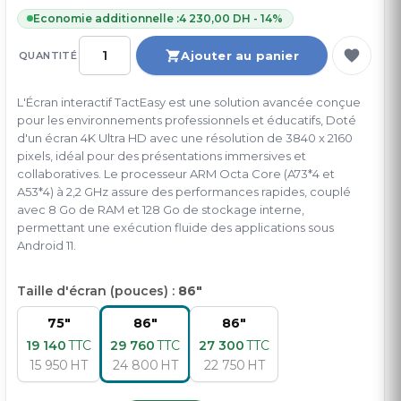
Economie additionnelle :
4 230,00 DH - 14%
Ajouter au panier
QUANTITÉ
L'Écran interactif TactEasy est une solution avancée conçue
pour les environnements professionnels et éducatifs, Doté
d'un écran 4K Ultra HD avec une résolution de 3840 x 2160
pixels, idéal pour des présentations immersives et
collaboratives. Le processeur ARM Octa Core (A73*4 et
A53*4) à 2,2 GHz assure des performances rapides, couplé
avec 8 Go de RAM et 128 Go de stockage interne,
permettant une exécution fluide des applications sous
Android 11.
Taille d'écran (pouces) :
86"
75"
86"
86"
19 140
TTC
29 760
TTC
27 300
TTC
15 950
HT
24 800
HT
22 750
HT