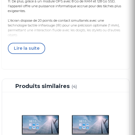
11. De plus, grâce à un module OPS avec 8 Go de RAM et 128 Go SSD,
l'appareil offre une puissance informatique accrue pour des tâches plus
exigeantes.
L'écran dispose de 20 points de contact simultanés avec une
technologie tactile infrarouge (IR) pour une précision optimale (1 mm),
permettant une interaction fluide avec les doigts, les stylets ou d'autres
objets.
Le taux de rafraîchissement de 240 Hz/50 Hz garantit une fluidité
Lire la suite
d'affichage, tandis que le rétroéclairage LED assure une durée de vie
prolongée de 50 000 heures. Cet écran est équipé d'une caméra intégrée
de 48 mégapixels avec un angle de vue supérieur à 90°, capable de
capturer des vidéos en 1080P, idéale pour les conférences et les réunions
à distance.
Les 8 microphones intégrés assurent une captation audio à une distance
allant jusqu'à 10 mètres, avec des fonctionnalités avancées comme
Produits similaires
(4)
l'annulation d'écho et la suppression du bruit pour une communication
claire.
Caractéristiques Techniques
Caractéristiques
Détails
Nom du modèle
Écran interactif
TactEasy 86" TA-86
Display Size
86 pouces