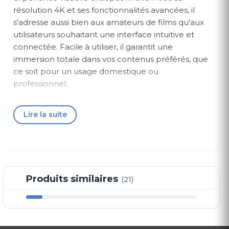
résolution 4K et ses fonctionnalités avancées, il
s'adresse aussi bien aux amateurs de films qu'aux
utilisateurs souhaitant une interface intuitive et
connectée. Facile à utiliser, il garantit une
immersion totale dans vos contenus préférés, que
ce soit pour un usage domestique ou
professionnel.
Caractéristiques
Lire la suite
Résolution :
4K (3 840 x 2 160)
Taille d’écran :
58 pouces
Type de produit :
LED
Taux de rafraîchissement :
50 Hz
Vidéo :
Moteur d’image Processeur Crystal 4K,
Produits similaires
(21)
HDR, HDR 10+
Connectivité :
3 ports HDMI, 1 port USB-A
Fiche Technique