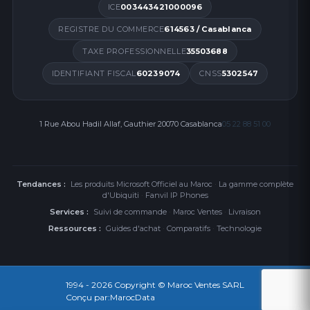
ICE
003443421000096
REGISTRE DU COMMERCE
614563 / Casablanca
TAXE PROFESSIONNELLE
35503688
IDENTIFIANT FISCAL
60239074
CNSS
5302547
1 Rue Abou Hadil Allaf, Gauthier 20070 Casablanca
05 22 88 51 00
Tendances :
Les produits Microsoft Officiel au Maroc
·
La gamme complète
d'Ubiquiti
·
Fanvil IP Phones
Services :
Suivi de commande
·
Maroc Ventes
·
Livraison
Ressources :
Guides d'achat
·
Comparatifs
·
Technologie
1994 - 2026
Copyright © Maroc Ventes SARL
Conçu par:
MarocData