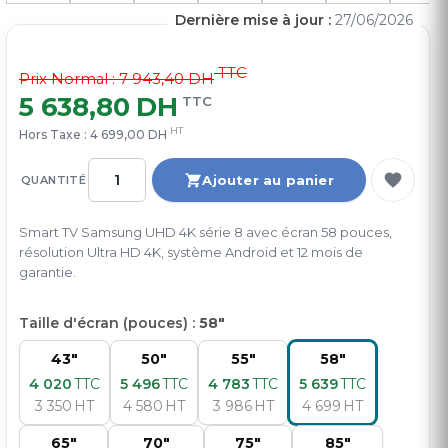
Dernière mise à jour :
27/06/2026
TTC
Prix Normal :
7 943,40 DH
5 638,80 DH
TTC
HT
Hors Taxe :
4 699,00 DH
Ajouter au panier
QUANTITÉ
Smart TV Samsung UHD 4K série 8 avec écran 58 pouces,
résolution Ultra HD 4K, système Android et 12 mois de
garantie.
Taille d'écran (pouces) :
58"
43"
50"
55"
58"
4 020
TTC
5 496
TTC
4 783
TTC
5 639
TTC
3 350
HT
4 580
HT
3 986
HT
4 699
HT
65"
70"
75"
85"