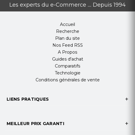
Les experts du e-Commerce .... Depuis 1994
Fabricant
Samsung
RÉférence
UA58U8000FUXMV
Accueil
Recherche
Résolution
4K (3 840 x 2 160)
Plan du site
Nos Feed RSS
Taille d’écran
58 pouces
A Propos
Guides d'achat
Type de produit
LED
Comparatifs
Taux de
50 Hz
Technologie
rafraîchissement
Conditions générales de vente
Moteur d’image
Processeur Crystal 4K
LIENS PRATIQUES
HDR
HDR, HDR 10+
Connectivité
3 ports HDMI, 1 port USB-A
MEILLEUR PRIX GARANTI