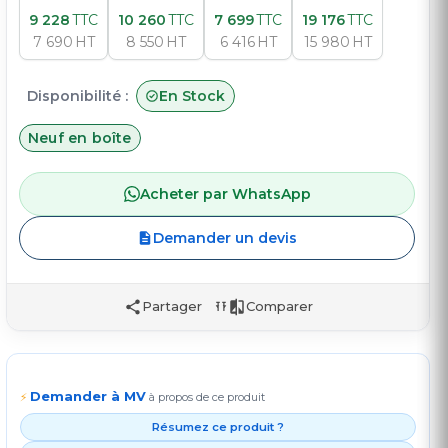
9 228
TTC
10 260
TTC
7 699
TTC
19 176
TTC
7 690
HT
8 550
HT
6 416
HT
15 980
HT
Disponibilité :
En Stock
Neuf en boîte
Acheter par WhatsApp
Demander un devis
Partager
Comparer
Demander à MV
⚡
à propos de ce produit
Résumez ce produit ?